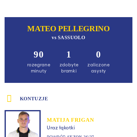
MATEO PELLEGRINO
vs
SASSUOLO
90
1
0
rozegrane
zdobyte
zaliczone
minuty
bramki
asysty
KONTUZJE
MATIJA FRIGAN
Uraz łąkotki
POWRÓT: