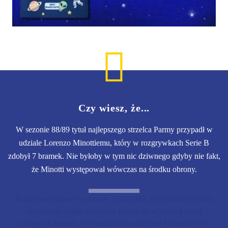
Czy wiesz, że...
W sezonie 88/89 tytuł najlepszego strzelca Parmy przypadł w
udziale Lorenzo Minottiemu, który w rozgrywkach Serie B
zdobył 7 bramek. Nie byłoby w tym nic dziwnego gdyby nie fakt,
że Minotti występował wówczas na środku obrony.
Rozgrywki ligowe w sezonie 1942/1943, aż 5 piłkarzy Parmy
zakończyło mając na swoim koncie dwucyfrową liczbę
zdobytych bramek. Tej sztuki dokonali Enzo Melandri (10),