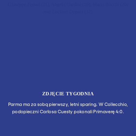
Giuseppe Ferrari (11), Angelo Gardini (16), Mario Bocchi (20)
oraz Luciano Degara (32).
ZDJĘCIE TYGODNIA
Parma ma za sobą pierwszy, letni sparing. W Collecchio,
podopieczni Carlosa Cuesty pokonali Primaverę 4:0.