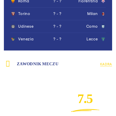
Roma
? - ?
Fiorentina
Torino
? - ?
Milan
Udinese
? - ?
Como
Venezia
? - ?
Lecce
ZAWODNIK MECZU
KADRA
7.5