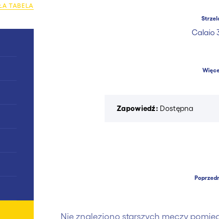
ŁA TABELA
Strzel
Calaio 3
0
Więce
0
Zapowiedź:
Dostępna
0
0
0
Poprzedn
0
0
Nie znaleziono starszych meczy pomięd