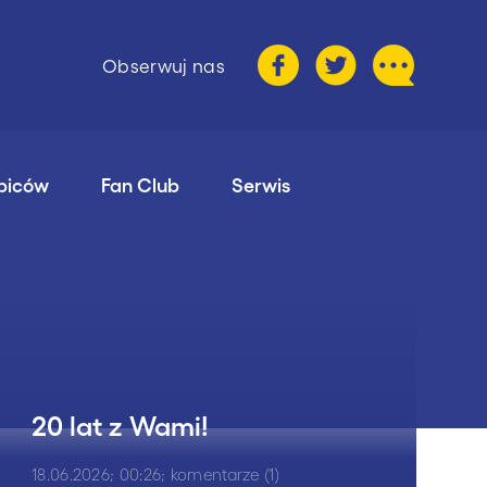
Obserwuj nas
ibiców
Fan Club
Serwis
20 lat z Wami!
18.06.2026; 00:26; komentarze (1)