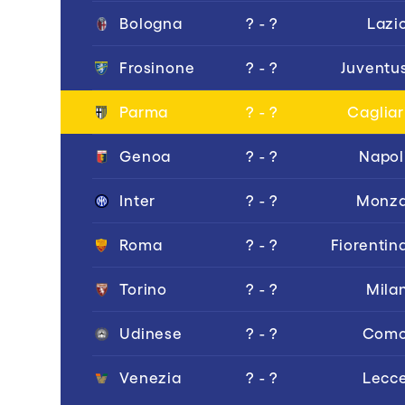
Bologna
? - ?
Lazi
Frosinone
? - ?
Juventu
Parma
? - ?
Cagliar
Genoa
? - ?
Napol
Inter
? - ?
Monz
Roma
? - ?
Fiorentin
Torino
? - ?
Mila
Udinese
? - ?
Com
Venezia
? - ?
Lecc