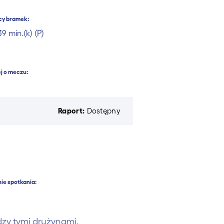
cy bramek:
9 min.(k) (P)
j o meczu:
Raport:
Dostępny
ie spotkania:
zy tymi drużynami.