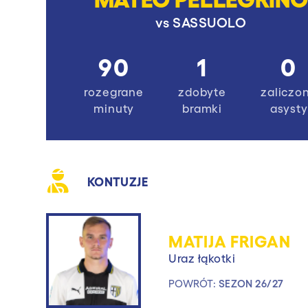
vs
SASSUOLO
90
1
0
rozegrane
zdobyte
zaliczo
minuty
bramki
asysty
KONTUZJE
MATIJA FRIGAN
Uraz łąkotki
POWRÓT:
SEZON 26/27