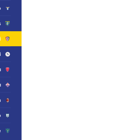
o
s
i
i
a
a
n
o
e