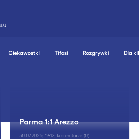
Ciekawostki
Tifosi
Rozgrywki
Dla k
Parma 1:1 Arezzo
30.07.2026; 19:12; komentarze (0)