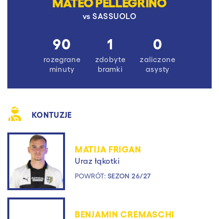
MATEO PELLEGRINO
vs
SASSUOLO
90
1
0
rozegrane
zdobyte
zaliczone
minuty
bramki
asysty
KONTUZJE
MATIJA FRIGAN
Uraz łąkotki
POWRÓT:
SEZON 26/27
BENJAMIN CREMASCHI