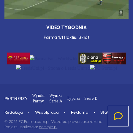
VIDEO TYGODNIA
Parma 1:1 Iraklis: Skrót
Wyniki
Wyniki
PARTNERZY
Typersi
Serie B
Parmy
Serie A
Redakcja
Współpraca
Reklama
Stat.4u.pl
© 2026 FCParma.com.pl. Wszelkie prawa zastrzeżone.
Projekt i realizacja:
netstyle.pl