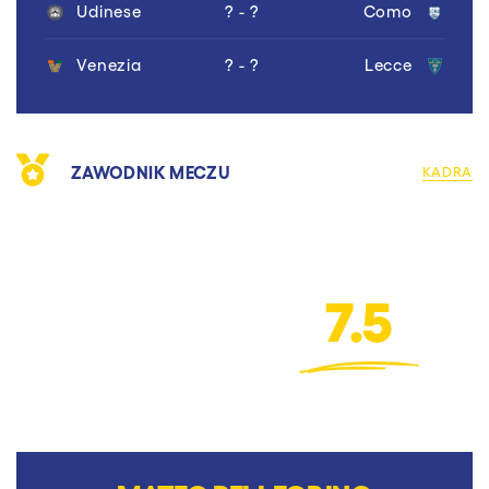
Udinese
? - ?
Como
Venezia
? - ?
Lecce
ZAWODNIK MECZU
KADRA
7.5