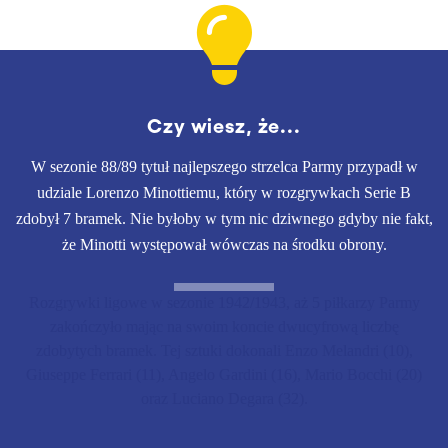
Czy wiesz, że...
W sezonie 88/89 tytuł najlepszego strzelca Parmy przypadł w
udziale Lorenzo Minottiemu, który w rozgrywkach Serie B
zdobył 7 bramek. Nie byłoby w tym nic dziwnego gdyby nie fakt,
że Minotti występował wówczas na środku obrony.
Rozgrywki ligowe w sezonie 1942/1943, aż 5 piłkarzy Parmy
zakończyło mając na swoim koncie dwucyfrową liczbę
zdobytych bramek. Tej sztuki dokonali Enzo Melandri (10),
Giuseppe Ferrari (11), Angelo Gardini (16), Mario Bocchi (20)
oraz Luciano Degara (32).