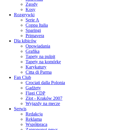
Zgody
Kosy
Rozgrywki
Serie A
Coppa Italia
Sparingi
Primavera
Dla kibiców
Opowiadania
Grafika
Tapety na pulpit
Tapety na komórkę
Karykatury
Citta di Parma
Fan Club
Crociati dalla Polonia
Gadżety
Flagi CDP
Zlot - Kraków 2007
Wyjazdy na mecze
Serwis
Redakcja
Reklama
Współpraca
Zaproponuj news