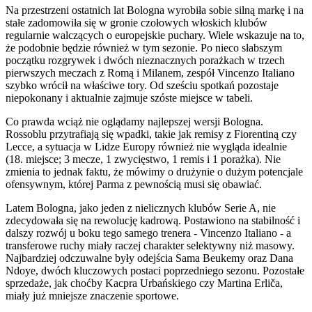
Na przestrzeni ostatnich lat Bologna wyrobiła sobie silną markę i na
stałe zadomowiła się w gronie czołowych włoskich klubów
regularnie walczących o europejskie puchary. Wiele wskazuje na to,
że podobnie będzie również w tym sezonie. Po nieco słabszym
początku rozgrywek i dwóch nieznacznych porażkach w trzech
pierwszych meczach z Romą i Milanem, zespół Vincenzo Italiano
szybko wrócił na właściwe tory. Od sześciu spotkań pozostaje
niepokonany i aktualnie zajmuje szóste miejsce w tabeli.
Co prawda wciąż nie oglądamy najlepszej wersji Bologna.
Rossoblu przytrafiają się wpadki, takie jak remisy z Fiorentiną czy
Lecce, a sytuacja w Lidze Europy również nie wygląda idealnie
(18. miejsce; 3 mecze, 1 zwycięstwo, 1 remis i 1 porażka). Nie
zmienia to jednak faktu, że mówimy o drużynie o dużym potencjale
ofensywnym, której Parma z pewnością musi się obawiać.
Latem Bologna, jako jeden z nielicznych klubów Serie A, nie
zdecydowała się na rewolucję kadrową. Postawiono na stabilność i
dalszy rozwój u boku tego samego trenera - Vincenzo Italiano - a
transferowe ruchy miały raczej charakter selektywny niż masowy.
Najbardziej odczuwalne były odejścia Sama Beukemy oraz Dana
Ndoye, dwóch kluczowych postaci poprzedniego sezonu. Pozostałe
sprzedaże, jak choćby Kacpra Urbańskiego czy Martina Erliča,
miały już mniejsze znaczenie sportowe.