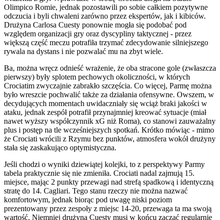
Olimpico Romie, jednak pozostawili po sobie całkiem pozytywne
odczucia i byli chwaleni zarówno przez ekspertów, jak i kibiców.
Drużyna Carlosa Cuesty ponownie mogła się podobać pod
względem organizacji gry oraz dyscypliny taktycznej - przez
większą część meczu potrafiła trzymać zdecydowanie silniejszego
rywala na dystans i nie pozwalać mu na zbyt wiele.
Ba, można wręcz odnieść wrażenie, że oba stracone gole (zwłaszcza
pierwszy) były splotem pechowych okoliczności, w których
Crociatim zwyczajnie zabrakło szczęścia. Co więcej, Parmę można
było wreszcie pochwalić także za działania ofensywne. Owszem, w
decydujących momentach uwidaczniały się wciąż braki jakości w
ataku, jednak zespół potrafił przynajmniej kreować sytuacje (miał
nawet wyższy współczynnik xG niż Roma), co stanowi zauważalny
plus i postęp na tle wcześniejszych spotkań. Krótko mówiąc - mimo
że Crociati wrócili z Rzymu bez punktów, atmosfera wokół drużyny
stała się zaskakująco optymistyczna.
Jeśli chodzi o wyniki dziewiątej kolejki, to z perspektywy Parmy
tabela praktycznie się nie zmieniła. Crociati nadal zajmują 15.
miejsce, mając 2 punkty przewagi nad strefą spadkową i identyczną
stratę do 14. Cagliari. Tego stanu rzeczy nie można nazwać
komfortowym, jednak biorąc pod uwagę niski poziom
prezentowany przez zespoły z miejsc 14-20, przewaga ta ma swoją
wartość. Niemniej drużyna Cuesty musi w końcu zacząć regularnie