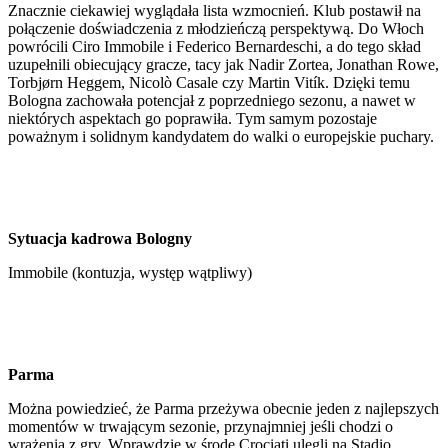
Znacznie ciekawiej wyglądała lista wzmocnień. Klub postawił na
połączenie doświadczenia z młodzieńczą perspektywą. Do Włoch
powrócili Ciro Immobile i Federico Bernardeschi, a do tego skład
uzupełnili obiecujący gracze, tacy jak Nadir Zortea, Jonathan Rowe,
Torbjørn Heggem, Nicolò Casale czy Martin Vitík. Dzięki temu
Bologna zachowała potencjał z poprzedniego sezonu, a nawet w
niektórych aspektach go poprawiła. Tym samym pozostaje
poważnym i solidnym kandydatem do walki o europejskie puchary.
Sytuacja kadrowa Bologny
Immobile (kontuzja, występ wątpliwy)
Parma
Można powiedzieć, że Parma przeżywa obecnie jeden z najlepszych
momentów w trwającym sezonie, przynajmniej jeśli chodzi o
wrażenia z gry. Wprawdzie w środę Crociati ulegli na Stadio