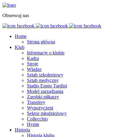
Obserwuj nas
Home
Strona główna
Klub
Informacje o klubie
Kadra
Stroje
Władze
Sztab szkoleniowy
Sztab medyczny
Stadio Ennio Tardini
Model zarządzania
Zarobki piłkarzy
Transfery
Wypożyczeni
Sektor młodzieżowy
Collecchio
Hymn
Historia
Historia klubu