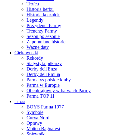
Trofea
Historia herbu
Historia koszulek
Legendy
Prezydenci Parmy
Trenerzy Parmy
Sezon po sezonie
Zapomniane historie
Ważne daty
Ciekawostki
Rekordy
Statystyki piłkarzy
Derby dell'Enza
Derby dell'Emilia
Parma vs polskie kluby
Parma w Europie
Obcokrajowcy w barwach Parmy
Parma TOP 11
Tifosi
BOYS Parma 1977
Symbole
Curva Nord
Oprawy
Matteo Bagnaresi
Śpiewnik