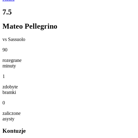
7.5
Mateo Pellegrino
vs
Sassuolo
90
rozegrane
minuty
1
zdobyte
bramki
0
zaliczone
asysty
Kontuzje