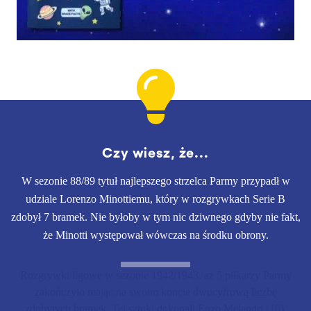
Czy wiesz, że...
W sezonie 88/89 tytuł najlepszego strzelca Parmy przypadł w
udziale Lorenzo Minottiemu, który w rozgrywkach Serie B
zdobył 7 bramek. Nie byłoby w tym nic dziwnego gdyby nie fakt,
że Minotti występował wówczas na środku obrony.
Rozgrywki ligowe w sezonie 1942/1943, aż 5 piłkarzy Parmy
zakończyło mając na swoim koncie dwucyfrową liczbę
zdobytych bramek. Tej sztuki dokonali Enzo Melandri (10),