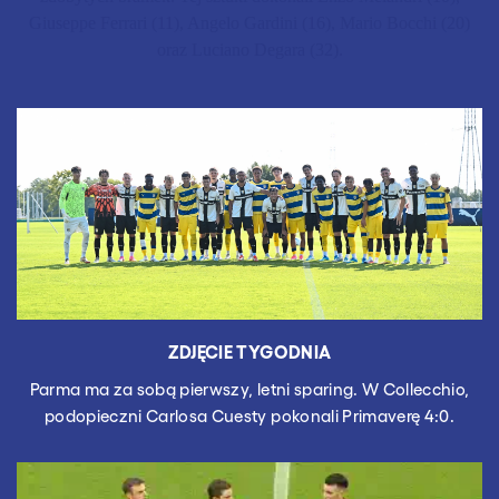
Giuseppe Ferrari (11), Angelo Gardini (16), Mario Bocchi (20)
oraz Luciano Degara (32).
ZDJĘCIE TYGODNIA
Parma ma za sobą pierwszy, letni sparing. W Collecchio,
podopieczni Carlosa Cuesty pokonali Primaverę 4:0.