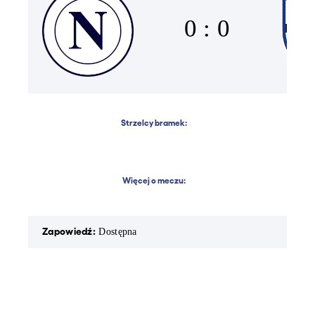
0 : 0
Strzelcy bramek:
Więcej o meczu:
Zapowiedź:
Rapor
Dostępna