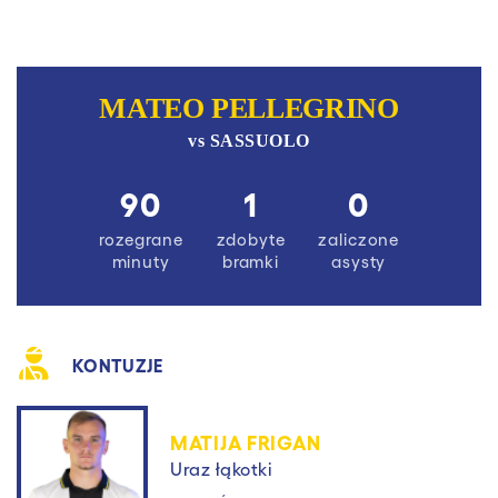
MATEO PELLEGRINO
vs
SASSUOLO
90
1
0
rozegrane
zdobyte
zaliczone
minuty
bramki
asysty
KONTUZJE
MATIJA FRIGAN
Uraz łąkotki