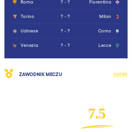
Roma
? - ?
Fiorentina
Torino
? - ?
Milan
Udinese
? - ?
Como
Venezia
? - ?
Lecce
ZAWODNIK MECZU
KADRA
7.5