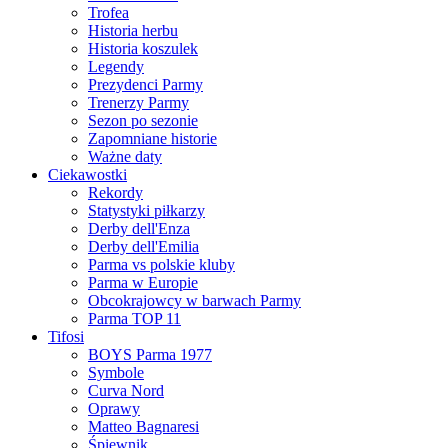
Trofea
Historia herbu
Historia koszulek
Legendy
Prezydenci Parmy
Trenerzy Parmy
Sezon po sezonie
Zapomniane historie
Ważne daty
Ciekawostki
Rekordy
Statystyki piłkarzy
Derby dell'Enza
Derby dell'Emilia
Parma vs polskie kluby
Parma w Europie
Obcokrajowcy w barwach Parmy
Parma TOP 11
Tifosi
BOYS Parma 1977
Symbole
Curva Nord
Oprawy
Matteo Bagnaresi
Śpiewnik