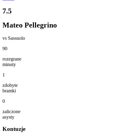
7.5
Mateo Pellegrino
vs
Sassuolo
90
rozegrane
minuty
1
zdobyte
bramki
0
zaliczone
asysty
Kontuzje