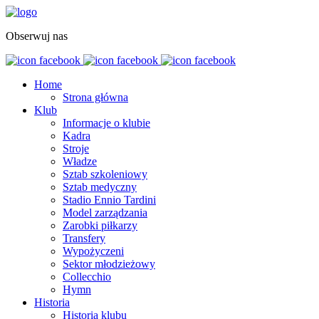
Obserwuj nas
Home
Strona główna
Klub
Informacje o klubie
Kadra
Stroje
Władze
Sztab szkoleniowy
Sztab medyczny
Stadio Ennio Tardini
Model zarządzania
Zarobki piłkarzy
Transfery
Wypożyczeni
Sektor młodzieżowy
Collecchio
Hymn
Historia
Historia klubu