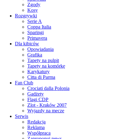
Zgody
Kosy
Rozgrywki
Serie A
Coppa Italia
Sparingi
Primavera
Dla kibiców
Opowiadania
Grafika
Tapety na pulpit
Tapety na komórkę
Karykatury
Citta di Parma
Fan Club
Crociati dalla Polonia
Gadżety
Flagi CDP
Zlot - Kraków 2007
Wyjazdy na mecze
Serwis
Redakcja
Reklama
Współpraca
Zaproponuj news