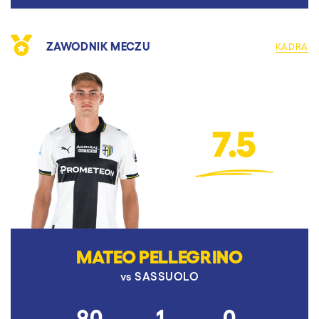
ZAWODNIK MECZU
KADRA
7.5
MATEO PELLEGRINO
vs
SASSUOLO
90
1
0