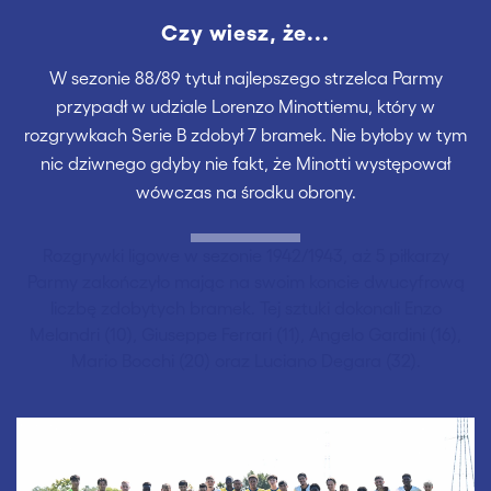
Czy wiesz, że...
W sezonie 88/89 tytuł najlepszego strzelca Parmy
przypadł w udziale Lorenzo Minottiemu, który w
rozgrywkach Serie B zdobył 7 bramek. Nie byłoby w tym
nic dziwnego gdyby nie fakt, że Minotti występował
wówczas na środku obrony.
Rozgrywki ligowe w sezonie 1942/1943, aż 5 piłkarzy
Parmy zakończyło mając na swoim koncie dwucyfrową
liczbę zdobytych bramek. Tej sztuki dokonali Enzo
Melandri (10), Giuseppe Ferrari (11), Angelo Gardini (16),
Mario Bocchi (20) oraz Luciano Degara (32).