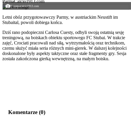
ParmaCalcio1913.com
© parmacalcio1913.com
Letni obóz przygotowawczy Parmy, w austriackim Neustift im
Stubaital, powoli dobiega końca.
Dziś rano podopieczni Carlosa Cuesty, odbyli swoją ostatnią sesję
treningową, na boiskach obiektu sportowego FC Stubai. W trakcie
zajęć, Crociati pracowali nad siłą, wytrzymałością oraz technikom,
czemu służyć miała seria różnych mini-gierek. W dalszej kolejności
doskonalone były aspekty taktyczne oraz stałe fragmenty gry. Sesja
została zakończona gierką wewnętrzną, na małym boisku.
Komentarze
(0)