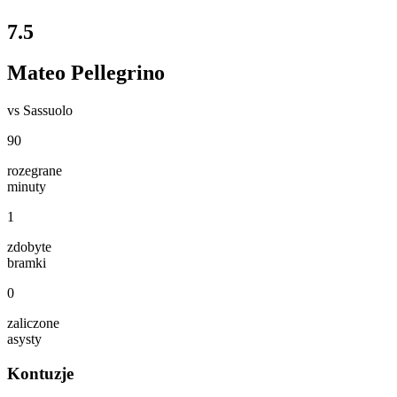
7.5
Mateo Pellegrino
vs
Sassuolo
90
rozegrane
minuty
1
zdobyte
bramki
0
zaliczone
asysty
Kontuzje