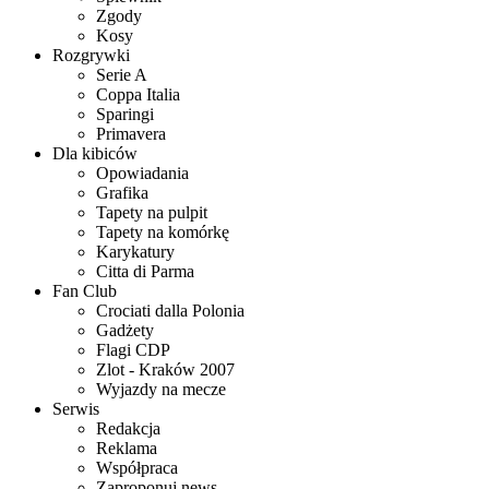
Zgody
Kosy
Rozgrywki
Serie A
Coppa Italia
Sparingi
Primavera
Dla kibiców
Opowiadania
Grafika
Tapety na pulpit
Tapety na komórkę
Karykatury
Citta di Parma
Fan Club
Crociati dalla Polonia
Gadżety
Flagi CDP
Zlot - Kraków 2007
Wyjazdy na mecze
Serwis
Redakcja
Reklama
Współpraca
Zaproponuj news