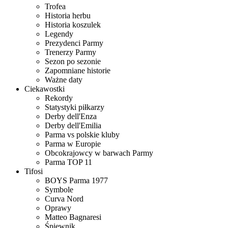
Trofea
Historia herbu
Historia koszulek
Legendy
Prezydenci Parmy
Trenerzy Parmy
Sezon po sezonie
Zapomniane historie
Ważne daty
Ciekawostki
Rekordy
Statystyki piłkarzy
Derby dell'Enza
Derby dell'Emilia
Parma vs polskie kluby
Parma w Europie
Obcokrajowcy w barwach Parmy
Parma TOP 11
Tifosi
BOYS Parma 1977
Symbole
Curva Nord
Oprawy
Matteo Bagnaresi
Śpiewnik