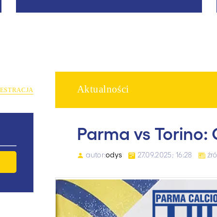
Aktualności
JESTRACJA
Parma vs Torino: 
autor:
odys
27.09.2025; 16:28
źró