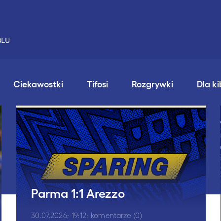
Ciekawostki
Tifosi
Rozgrywki
Dla k
Parma 1:1 Arezzo
30.07.2026; 19:12; komentarze (0)