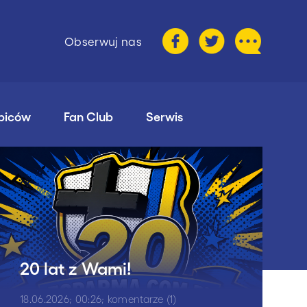
Obserwuj nas
ibiców
Fan Club
Serwis
20 lat z Wami!
18.06.2026; 00:26; komentarze (1)