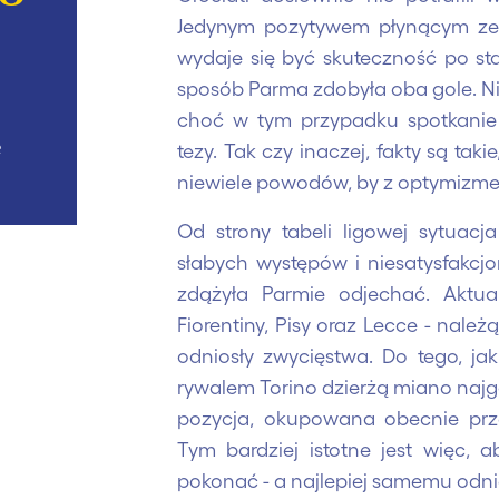
Jedynym pozytywem płynącym ze ś
wydaje się być skuteczność po sta
sposób Parma zdobyła oba gole. Ni
choć w tym przypadku spotkanie 
e
tezy. Tak czy inaczej, fakty są tak
niewiele powodów, by z optymizme
Od strony tabeli ligowej sytuacj
słabych występów i niesatysfakcjo
zdążyła Parmie odjechać. Aktual
Fiorentiny, Pisy oraz Lecce - należ
odniosły zwycięstwa. Do tego, ja
rywalem Torino dzierżą miano najgo
pozycja, okupowana obecnie prze
Tym bardziej istotne jest więc, 
pokonać - a najlepiej samemu odni