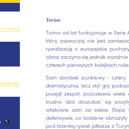
Torino
ŁA TABELA
Torino od lat funkcjonuje w Serie 
który zazwyczaj nie jest zamies
rywalizację o europejskie pucha
obraz zaczyna się jednak wyraźnie
czterech pierwszych kolejkach nale
Sam dorobek punktowy - cztery 
ERMINARZ
dramatycznie, lecz styl gry podop
przejął zespół, pozostawia wiel
trudno dziś doszukać się pozy
właściwie sam za siebie. Ekip
defensywie, co boleśnie obnażyły s
o
pod bramką rywali piłkarze z Turyn