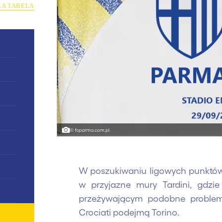
ŁA TABELA
© fcparma.com.pl
W poszukiwaniu ligowych punktów,
w przyjazne mury Tardini, gdzie
przeżywającym podobne problemy
Crociati podejmą Torino.