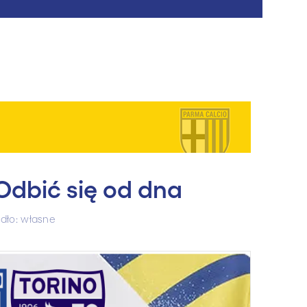
Odbić się od dna
dło: własne