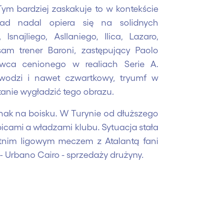
ym bardziej zaskakuje to w kontekście
zad nadal opiera się na solidnych
snajliego, Asllaniego, Ilica, Lazaro,
m trener Baroni, zastępujący Paolo
owca cenionego w realiach Serie A.
awodzi i nawet czwartkowy, tryumf w
 stanie wygładzić tego obrazu.
dnak na boisku. W Turynie od dłuższego
bicami a władzami klubu. Sytuacja stała
tatnim ligowym meczem z Atalantą fani
 - Urbano Cairo - sprzedaży drużyny.