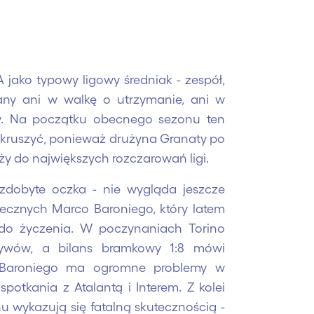
A jako typowy ligowy średniak - zespół,
zany ani w walkę o utrzymanie, ani w
ry. Na początku obecnego sezonu ten
 kruszyć, ponieważ drużyna Granaty po
ży do największych rozczarowań ligi.
zdobyte oczka - nie wygląda jeszcze
iecznych Marco Baroniego, który latem
e do życzenia. W poczynaniach Torino
tywów, a bilans bramkowy 1:8 mówi
a Baroniego ma ogromne problemy w
potkania z Atalantą i Interem. Z kolei
u wykazują się fatalną skutecznością -