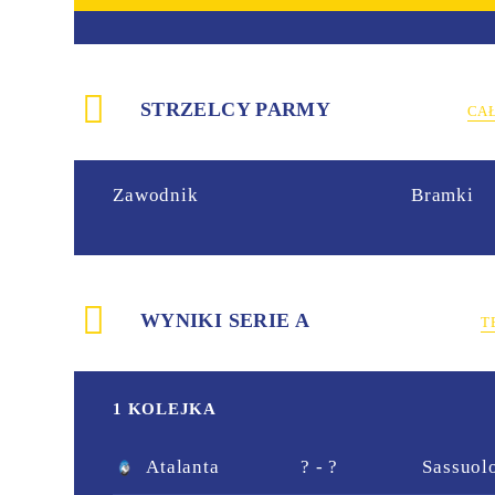
STRZELCY PARMY
CA
Zawodnik
Bramki
WYNIKI SERIE A
T
1 KOLEJKA
Atalanta
? - ?
Sassuol