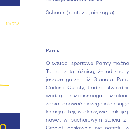
Schuurs (kontuzja, nie zagra)
KADRA
Parma
O sytuacji sportowej Parmy można
Torino, z tą różnicą, że od stro
jeszcze gorzej niż Granata. Pat
Carlosa Cuesty, trudno stwierdzi
wodzą hiszpańskiego szkole
zaproponować niczego interesują
kreacją akcji, w ofensywie brakuje
nawet w pucharowym starciu z d
NO
Crociati dosłownie nie potrafili