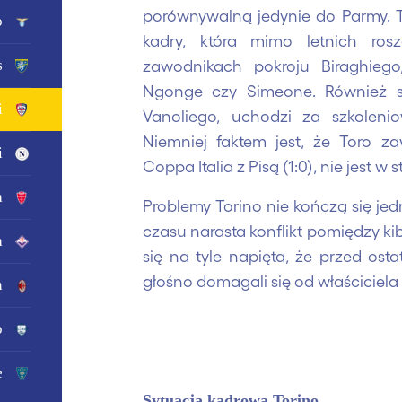
porównywalną jedynie do Parmy. T
o
kadry, która mimo letnich ros
zawodnikach pokroju Biraghiego, I
s
Ngonge czy Simeone. Również sa
i
Vanoliego, uchodzi za szkoleni
Niemniej faktem jest, że Toro z
i
Coppa Italia z Pisą (1:0), nie jest w
a
Problemy Torino nie kończą się je
czasu narasta konflikt pomiędzy ki
a
się na tyle napięta, że przed os
głośno domagali się od właściciela
n
o
e
Sytuacja kadrowa Torino