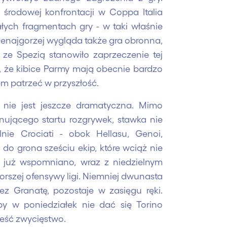
rodowej konfrontacji w Coppa Italia
łych fragmentach gry - w taki właśnie
enajgorzej wygląda także gra obronna,
ze Spezią stanowiło zaprzeczenie tej
ie, że kibice Parmy mają obecnie bardzo
m patrzeć w przyszłość.
a nie jest jeszcze dramatyczna. Mimo
nującego startu rozgrywek, stawka nie
nie Crociati - obok Hellasu, Genoi,
ą do grona sześciu ekip, które wciąż nie
k już wspomniano, wraz z niedzielnym
rszej ofensywy ligi. Niemniej dwunasta
z Granatę, pozostaje w zasięgu ręki.
aby w poniedziałek nie dać się Torino
eść zwycięstwo.