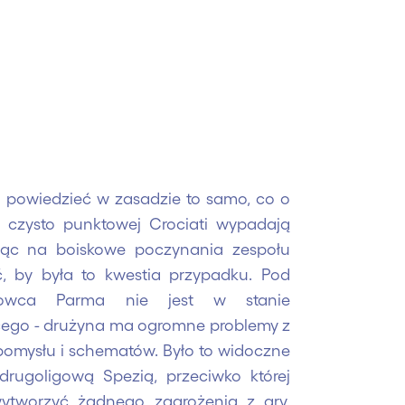
 powiedzieć w zasadzie to samo, co o
ny czysto punktowej Crociati wypadają
rząc na boiskowe poczynania zespołu
ć, by była to kwestia przypadku. Pod
niowca Parma nie jest w stanie
cego - drużyna ma ogromne problemy z
 pomysłu i schematów. Było to widoczne
rugoligową Spezią, przeciwko której
 wytworzyć żadnego zagrożenia z gry.