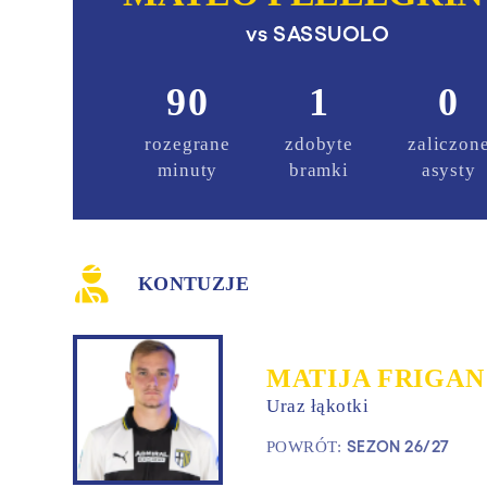
vs
SASSUOLO
90
1
0
rozegrane
zdobyte
zaliczon
minuty
bramki
asysty
KONTUZJE
MATIJA FRIGAN
Uraz łąkotki
SEZON 26/27
POWRÓT: