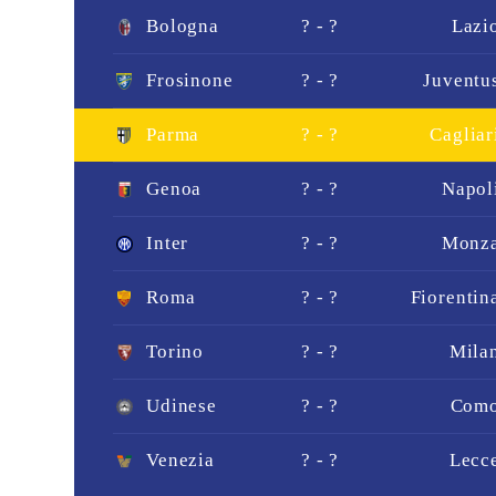
Bologna
? - ?
Lazi
Frosinone
? - ?
Juventu
Parma
? - ?
Cagliar
Genoa
? - ?
Napol
Inter
? - ?
Monz
Roma
? - ?
Fiorentin
Torino
? - ?
Mila
Udinese
? - ?
Com
Venezia
? - ?
Lecc