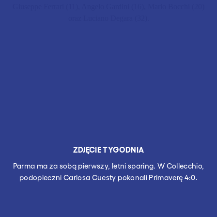
Giuseppe Ferrari (11), Angelo Gardini (16), Mario Bocchi (20)
oraz Luciano Degara (32).
ZDJĘCIE TYGODNIA
Parma ma za sobą pierwszy, letni sparing. W Collecchio,
podopieczni Carlosa Cuesty pokonali Primaverę 4:0.