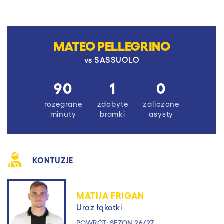
MATEO PELLEGRINO
vs
SASSUOLO
90
1
0
rozegrane
zdobyte
zaliczone
minuty
bramki
asysty
KONTUZJE
MATIJA FRIGAN
Uraz łąkotki
POWRÓT:
SEZON 26/27