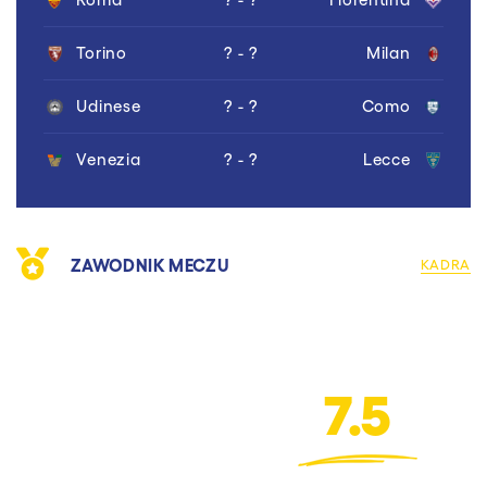
Torino
? - ?
Milan
Udinese
? - ?
Como
Venezia
? - ?
Lecce
ZAWODNIK MECZU
KADRA
7.5