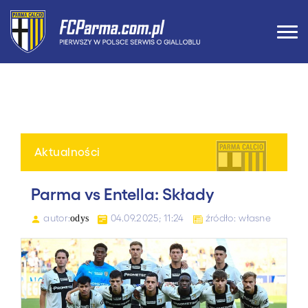
Aktualności
Parma vs Entella: Składy
autor:
04.09.2025; 11:24
źródło: własne
odys