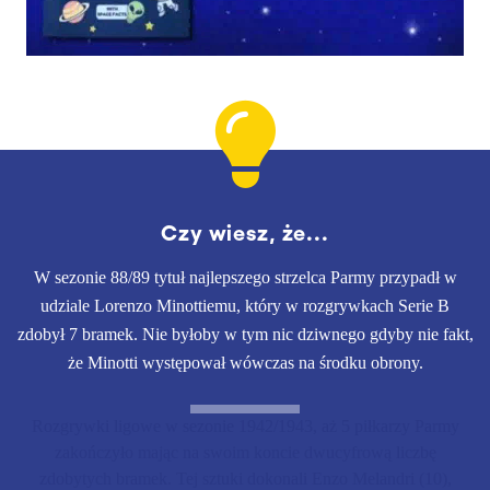
Czy wiesz, że...
W sezonie 88/89 tytuł najlepszego strzelca Parmy przypadł w
udziale Lorenzo Minottiemu, który w rozgrywkach Serie B
zdobył 7 bramek. Nie byłoby w tym nic dziwnego gdyby nie fakt,
że Minotti występował wówczas na środku obrony.
Rozgrywki ligowe w sezonie 1942/1943, aż 5 piłkarzy Parmy
zakończyło mając na swoim koncie dwucyfrową liczbę
zdobytych bramek. Tej sztuki dokonali Enzo Melandri (10),