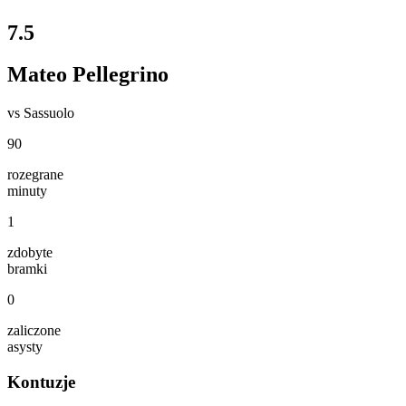
7.5
Mateo Pellegrino
vs
Sassuolo
90
rozegrane
minuty
1
zdobyte
bramki
0
zaliczone
asysty
Kontuzje