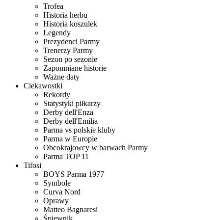
Trofea
Historia herbu
Historia koszulek
Legendy
Prezydenci Parmy
Trenerzy Parmy
Sezon po sezonie
Zapomniane historie
Ważne daty
Ciekawostki
Rekordy
Statystyki piłkarzy
Derby dell'Enza
Derby dell'Emilia
Parma vs polskie kluby
Parma w Europie
Obcokrajowcy w barwach Parmy
Parma TOP 11
Tifosi
BOYS Parma 1977
Symbole
Curva Nord
Oprawy
Matteo Bagnaresi
Śpiewnik