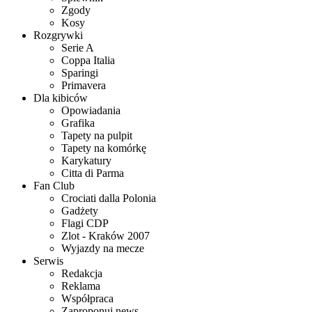
Zgody
Kosy
Rozgrywki
Serie A
Coppa Italia
Sparingi
Primavera
Dla kibiców
Opowiadania
Grafika
Tapety na pulpit
Tapety na komórkę
Karykatury
Citta di Parma
Fan Club
Crociati dalla Polonia
Gadżety
Flagi CDP
Zlot - Kraków 2007
Wyjazdy na mecze
Serwis
Redakcja
Reklama
Współpraca
Zaproponuj news