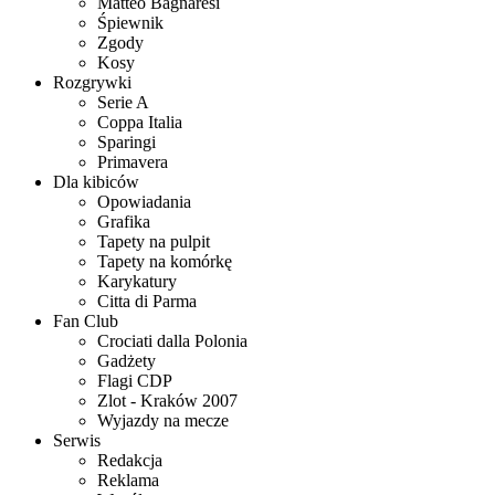
Matteo Bagnaresi
Śpiewnik
Zgody
Kosy
Rozgrywki
Serie A
Coppa Italia
Sparingi
Primavera
Dla kibiców
Opowiadania
Grafika
Tapety na pulpit
Tapety na komórkę
Karykatury
Citta di Parma
Fan Club
Crociati dalla Polonia
Gadżety
Flagi CDP
Zlot - Kraków 2007
Wyjazdy na mecze
Serwis
Redakcja
Reklama