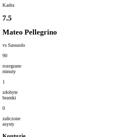
Kadra
7.5
Mateo Pellegrino
vs
Sassuolo
90
rozegrane
minuty
1
zdobyte
bramki
0
zaliczone
asysty
Kontuzje