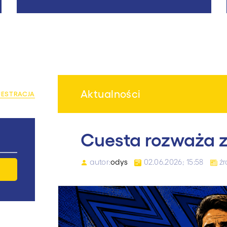
Aktualności
JESTRACJA
Cuesta rozważa z
autor:
odys
02.06.2026; 15:58
źr