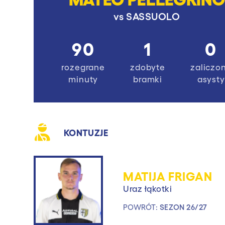
vs
SASSUOLO
90
1
0
rozegrane
zdobyte
zaliczo
minuty
bramki
asysty
KONTUZJE
MATIJA FRIGAN
Uraz łąkotki
POWRÓT:
SEZON 26/27