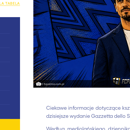
ŁA TABELA
0
0
0
0
© fcparma.com.pl
0
Ciekawe informacje dotyczące ksz
0
dzisiejsze wydanie Gazzetta dello S
0
Według mediolańskiego dziennika