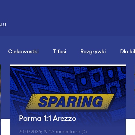
Ciekawostki
Tifosi
Rozgrywki
Dla k
Parma 1:1 Arezzo
30.07.2026; 19:12; komentarze (0)