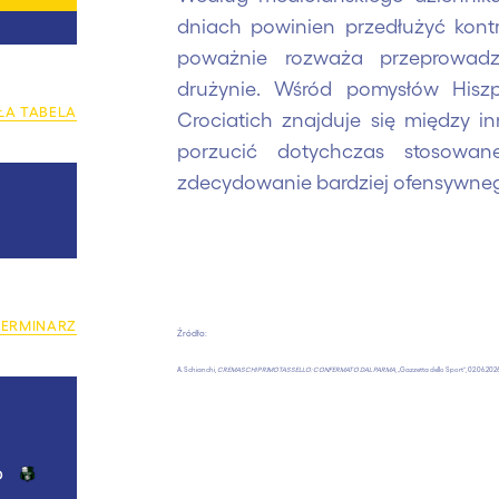
dniach powinien przedłużyć kont
poważnie rozważa przeprowadze
drużynie. Wśród pomysłów Hisz
ŁA TABELA
Crociatich znajduje się między i
porzucić dotychczas stosowan
zdecydowanie bardziej ofensywnego
TERMINARZ
Źródło:
A. Schianchi,
CREMASCHI PRIMOTASSELLO: CONFERMATO DAL PARMA
, „Gazzetta dello Sport”, 02.06.2026,
o