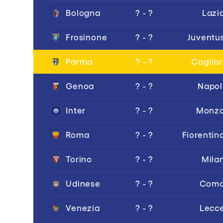
Bologna
? - ?
Lazi
Frosinone
? - ?
Juventu
Parma
? - ?
Cagliar
Genoa
? - ?
Napol
Inter
? - ?
Monz
Roma
? - ?
Fiorentin
Torino
? - ?
Mila
Udinese
? - ?
Com
Venezia
? - ?
Lecc