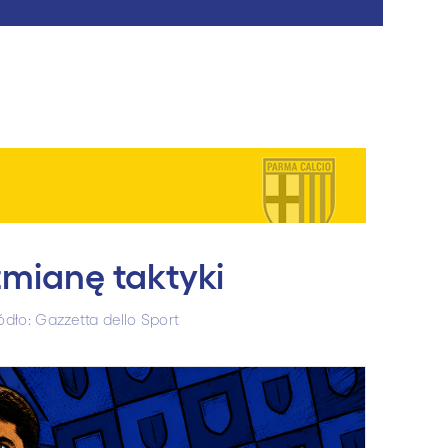
mianę taktyki
ódło: Gazzetta dello Sport