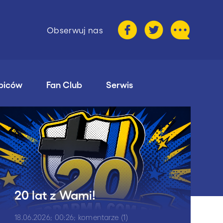
Obserwuj nas
ibiców
Fan Club
Serwis
20 lat z Wami!
18.06.2026; 00:26; komentarze (1)