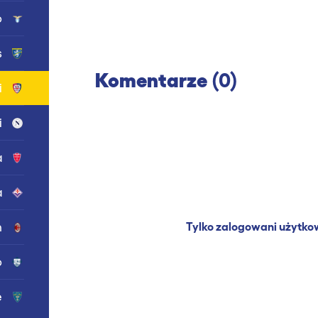
o
s
Komentarze
(0)
i
i
a
a
Tylko zalogowani użytko
n
o
e