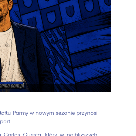
tałtu Parmy w nowym sezonie przynosi
port.
 Carlos Cuesta, który w najbliższych