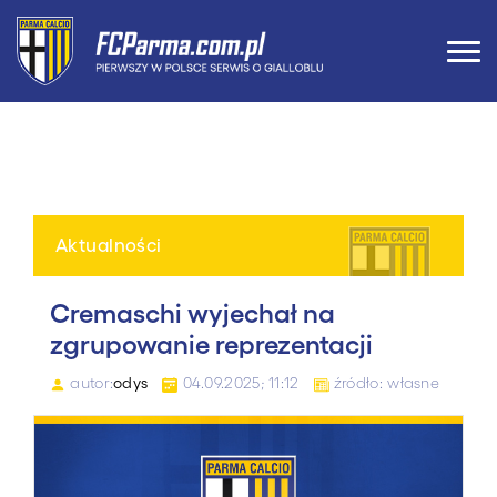
Aktualności
Cremaschi wyjechał na
zgrupowanie reprezentacji
autor:
odys
04.09.2025; 11:12
źródło: własne