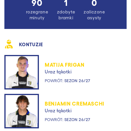
90
1
0
rozegrane
zdobyte
zaliczone
minuty
bramki
asysty
KONTUZJE
MATIJA FRIGAN
Uraz łąkotki
POWRÓT:
SEZON 26/27
BENJAMIN CREMASCHI
Uraz łąkotki
POWRÓT:
SEZON 26/27