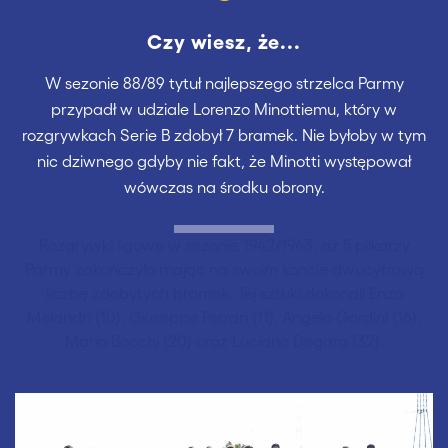
Czy wiesz, że...
W sezonie 88/89 tytuł najlepszego strzelca Parmy
przypadł w udziale Lorenzo Minottiemu, który w
rozgrywkach Serie B zdobył 7 bramek. Nie byłoby w tym
nic dziwnego gdyby nie fakt, że Minotti występował
wówczas na środku obrony.
Rozgrywki ligowe w sezonie 1942/1943, aż 5 piłkarzy
Parmy zakończyło mając na swoim koncie dwucyfrową
liczbę zdobytych bramek. Tej sztuki dokonali Enzo
Melandri (10), Giuseppe Ferrari (11), Angelo Gardini (16),
Mario Bocchi (20) oraz Luciano Degara (32).