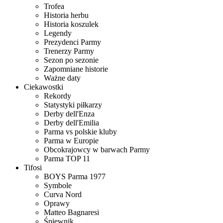
Trofea
Historia herbu
Historia koszulek
Legendy
Prezydenci Parmy
Trenerzy Parmy
Sezon po sezonie
Zapomniane historie
Ważne daty
Ciekawostki
Rekordy
Statystyki piłkarzy
Derby dell'Enza
Derby dell'Emilia
Parma vs polskie kluby
Parma w Europie
Obcokrajowcy w barwach Parmy
Parma TOP 11
Tifosi
BOYS Parma 1977
Symbole
Curva Nord
Oprawy
Matteo Bagnaresi
Śpiewnik