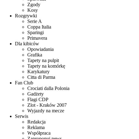
Zgody
Kosy
Rozgrywki
Serie A
Coppa Italia
Sparingi
Primavera
Dla kibiców
Opowiadania
Grafika
Tapety na pulpit
Tapety na komórkę
Karykatury
Citta di Parma
Fan Club
Crociati dalla Polonia
Gadżety
Flagi CDP
Zlot - Kraków 2007
Wyjazdy na mecze
Serwis
Redakcja
Reklama
Współpraca
Zaproponuj news