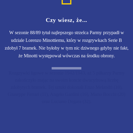
Czy wiesz, że...
W sezonie 88/89 tytuł najlepszego strzelca Parmy przypadł w
udziale Lorenzo Minottiemu, który w rozgrywkach Serie B
zdobył 7 bramek. Nie byłoby w tym nic dziwnego gdyby nie fakt,
że Minotti występował wówczas na środku obrony.
Rozgrywki ligowe w sezonie 1942/1943, aż 5 piłkarzy Parmy
zakończyło mając na swoim koncie dwucyfrową liczbę
zdobytych bramek. Tej sztuki dokonali Enzo Melandri (10),
Giuseppe Ferrari (11), Angelo Gardini (16), Mario Bocchi (20)
oraz Luciano Degara (32).