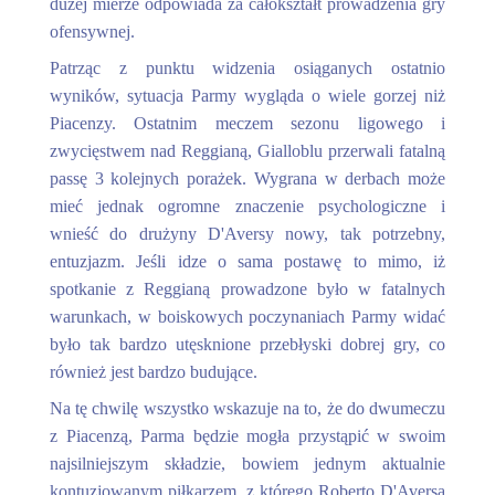
dużej mierze odpowiada za całokształt prowadzenia gry
ofensywnej.
Patrząc z punktu widzenia osiąganych ostatnio
wyników, sytuacja Parmy wygląda o wiele gorzej niż
Piacenzy. Ostatnim meczem sezonu ligowego i
zwycięstwem nad Reggianą, Gialloblu przerwali fatalną
passę 3 kolejnych porażek. Wygrana w derbach może
mieć jednak ogromne znaczenie psychologiczne i
wnieść do drużyny D'Aversy nowy, tak potrzebny,
entuzjazm. Jeśli idze o sama postawę to mimo, iż
spotkanie z Reggianą prowadzone było w fatalnych
warunkach, w boiskowych poczynaniach Parmy widać
było tak bardzo utęsknione przebłyski dobrej gry, co
również jest bardzo budujące.
Na tę chwilę wszystko wskazuje na to, że do dwumeczu
z Piacenzą, Parma będzie mogła przystąpić w swoim
najsilniejszym składzie, bowiem jednym aktualnie
kontuzjowanym piłkarzem, z którego Roberto D'Aversa