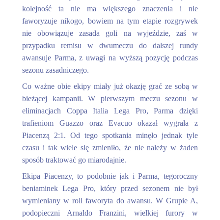
kolejność ta nie ma większego znaczenia i nie
faworyzuje nikogo, bowiem na tym etapie rozgrywek
nie obowiązuje zasada goli na wyjeździe, zaś w
przypadku remisu w dwumeczu do dalszej rundy
awansuje Parma, z uwagi na wyższą pozycję podczas
sezonu zasadniczego.
Co ważne obie ekipy miały już okazję grać ze sobą w
bieżącej kampanii. W pierwszym meczu sezonu w
eliminacjach Coppa Italia Lega Pro, Parma dzięki
trafieniom Guazzo oraz Evacuo okazał wygrała z
Piacenzą 2:1. Od tego spotkania minęło jednak tyle
czasu i tak wiele się zmieniło, że nie należy w żaden
sposób traktować go miarodajnie.
Ekipa Piacenzy, to podobnie jak i Parma, tegoroczny
beniaminek Lega Pro, który przed sezonem nie był
wymieniany w roli faworyta do awansu. W Grupie A,
podopieczni Arnaldo Franzini, wielkiej furory w