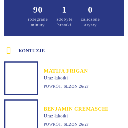
90
1
0
rozegrane
zdobyte
zaliczone
minuty
bramki
asysty
KONTUZJE
MATIJA FRIGAN
Uraz łąkotki
POWRÓT:
SEZON 26/27
BENJAMIN CREMASCHI
Uraz łąkotki
POWRÓT:
SEZON 26/27