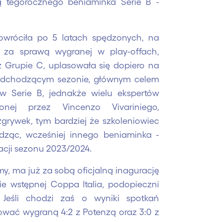
mą tegorocznego beniaminka Serie B -
owróciła po 5 latach spędzonych, na
 za sprawą wygranej w play-offach,
 Grupie C, uplasowała się dopiero na
nadchodzącym sezonie, głównym celem
 w Serie B, jednakże wielu ekspertów
nej przez Vincenzo Vivariniego,
grywek, tym bardziej że szkoleniowiec
adząc, wcześniej innego beniaminka -
lacji sezonu 2023/2024.
y, ma już za sobą oficjalną inagurację
e wstępnej Coppa Italia, podopieczni
. Jeśli chodzi zaś o wyniki spotkań
ować wygraną 4:2 z Potenzą oraz 3:0 z