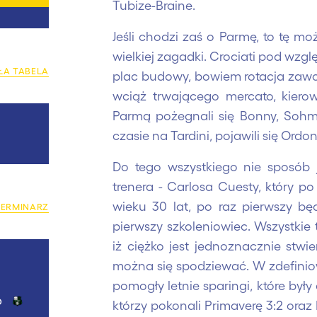
Tubize-Braine.
Jeśli chodzi zaś o Parmę, to tę mo
wielkiej zagadki. Crociati pod wz
ŁA TABELA
plac budowy, bowiem rotacja zawo
wciąż trwającego mercato, kiero
Parmą pożegnali się Bonny, Sohm
czasie na Tardini, pojawili się Ordo
Do tego wszystkiego nie sposób 
trenera - Carlosa Cuesty, który po
wieku 30 lat, po raz pierwszy będ
TERMINARZ
pierwszy szkoleniowiec. Wszystkie 
iż ciężko jest jednoznacznie stwi
można się spodziewać. W zdefinio
pomogły letnie sparingi, które był
o
którzy pokonali Primaverę 3:2 oraz 