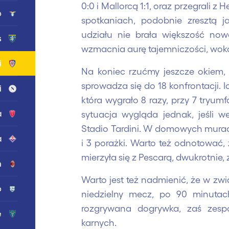
0:0 i Mallorcą 1:1, oraz przegrali z
o
spotkaniach, podobnie zresztą j
udziału nie brała większość now
s
wzmacnia aurę tajemniczości, wokó
i
Na koniec rzućmy jeszcze okiem, 
sprowadza się do 18 konfrontacji. Ic
i
która wygrało 8 razy, przy 7 tryum
a
sytuacja wygląda jednak, jeśli
Stadio Tardini. W domowych murach
a
i 3 porażki. Warto też odnotować,
mierzyła się z Pescarą, dwukrotnie, 
n
Warto jest też nadmienić, że w zwi
o
niedzielny mecz, po 90 minutac
rozgrywana dogrywka, zaś zespo
e
karnych.