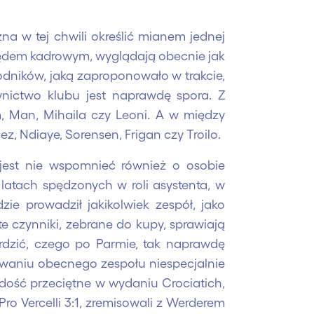
żna w tej chwili określić mianem jednej
ględem kadrowym, wyglądają obecnie jak
dników, jaką zaproponowało w trakcie,
wnictwo klubu jest naprawdę spora. Z
, Man, Mihaila czy Leoni. A w między
nez, Ndiaye, Sorensen, Frigan czy Troilo.
jest nie wspomnieć również o osobie
 latach spędzonych w roli asystenta, w
zie prowadził jakikolwiek zespół, jako
te czynniki, zebrane do kupy, sprawiają
erdzić, czego po Parmie, tak naprawdę
waniu obecnego zespołu niespecjalnie
y dość przeciętne w wydaniu Crociatich,
Pro Vercelli 3:1, zremisowali z Werderem