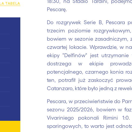
18:30, na Stadio Tardini, podej
ŁA TABELA
Pescarę.
Do rozgrywek Serie B, Pescara p
trzecim poziomie rozgrywkowym,
bowiem w sezonie zasadniczym, z
0
czwartej lokacie. Wprawdzie, w 
ekipy "Delfinów" jest utrzymanie
0
dostrzega w ekipie prowadzo
0
potencjalnego, czarnego konia roz
ten, potrafił już zaskoczyć prow
0
Catanzaro, które było jedną z rewe
0
Pescara, w przeciwieństwie do Parm
sezonu 2025/2026, bowiem w fazi
0
Vivariniego pokonali Rimini 1:0
sparingowych, to warto jest odnot
0