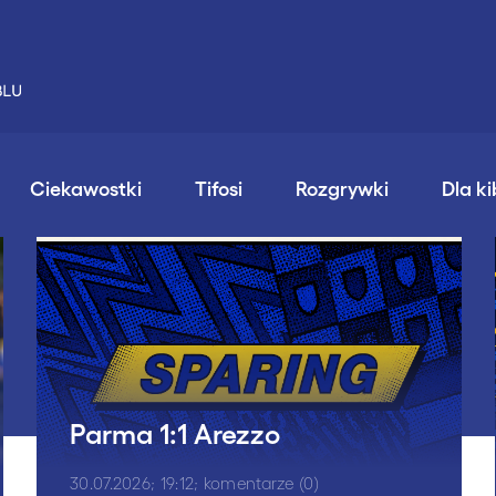
Ciekawostki
Tifosi
Rozgrywki
Dla k
Parma 1:1 Arezzo
30.07.2026; 19:12; komentarze (0)