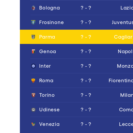
Bologna
? - ?
Lazi
Frosinone
? - ?
Juventu
Parma
? - ?
Cagliar
Genoa
? - ?
Napol
Inter
? - ?
Monz
Roma
? - ?
Fiorentin
Torino
? - ?
Mila
Udinese
? - ?
Com
Venezia
? - ?
Lecc