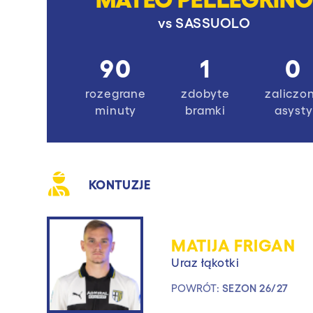
vs
SASSUOLO
90
1
0
rozegrane
zdobyte
zaliczo
minuty
bramki
asysty
KONTUZJE
MATIJA FRIGAN
Uraz łąkotki
POWRÓT:
SEZON 26/27