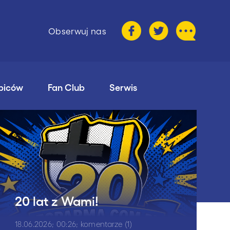
Obserwuj nas
ibiców
Fan Club
Serwis
20 lat z Wami!
18.06.2026; 00:26; komentarze (1)