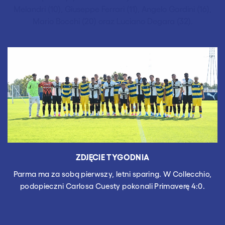
Melandri (10), Giuseppe Ferrari (11), Angelo Gardini (16),
Mario Bocchi (20) oraz Luciano Degara (32).
ZDJĘCIE TYGODNIA
Parma ma za sobą pierwszy, letni sparing. W Collecchio,
podopieczni Carlosa Cuesty pokonali Primaverę 4:0.