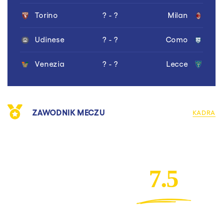
Torino
? - ?
Milan
Udinese
? - ?
Como
Venezia
? - ?
Lecce
ZAWODNIK MECZU
KADRA
7.5