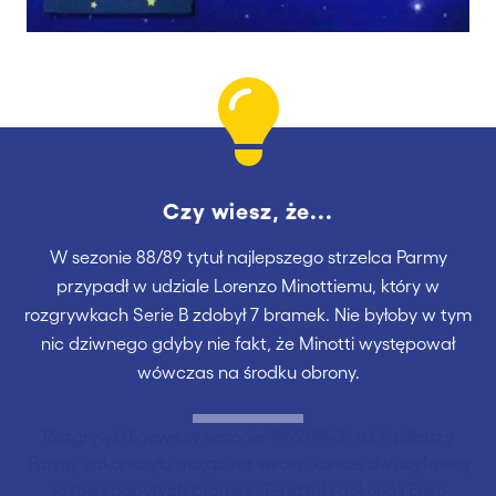
Czy wiesz, że...
W sezonie 88/89 tytuł najlepszego strzelca Parmy
przypadł w udziale Lorenzo Minottiemu, który w
rozgrywkach Serie B zdobył 7 bramek. Nie byłoby w tym
nic dziwnego gdyby nie fakt, że Minotti występował
wówczas na środku obrony.
Rozgrywki ligowe w sezonie 1942/1943, aż 5 piłkarzy
Parmy zakończyło mając na swoim koncie dwucyfrową
liczbę zdobytych bramek. Tej sztuki dokonali Enzo