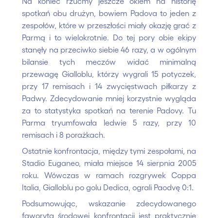
Na koniec rzućmy jeszcze okiem na historię
spotkań obu drużyn, bowiem Padova to jeden z
zespołów, które w przeszłości miały okazję grać z
Parmą i to wielokrotnie. Do tej pory obie ekipy
stanęły na przeciwko siebie 46 razy, a w ogólnym
bilansie tych meczów widać minimalną
przewagę Gialloblu, którzy wygrali 15 potyczek,
przy 17 remisach i 14 zwycięstwach piłkarzy z
Padwy. Zdecydowanie mniej korzystnie wygląda
za to statystyka spotkań na terenie Padovy. Tu
Parma tryumfowała ledwie 5 razy, przy 10
remisach i 8 porażkach.
Ostatnie konfrontacja, między tymi zespołami, na
Stadio Euganeo, miała miejsce 14 sierpnia 2005
roku. Wówczas w ramach rozgrywek Coppa
Italia, Gialloblu po golu Dedica, ograli Paodvę 0:1.
Podsumowując, wskazanie zdecydowanego
faworyta środowej konfrontacji jest praktycznie