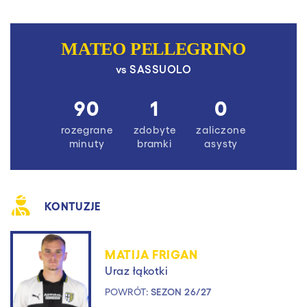
MATEO PELLEGRINO
vs
SASSUOLO
90
1
0
rozegrane
zdobyte
zaliczone
minuty
bramki
asysty
KONTUZJE
MATIJA FRIGAN
Uraz łąkotki
POWRÓT:
SEZON 26/27