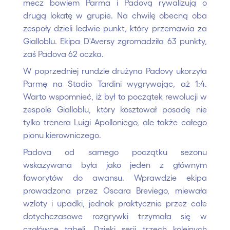
mecz bowiem Parma i Padovą rywalizują o
drugą lokatę w grupie. Na chwilę obecną oba
zespoły dzieli ledwie punkt, który przemawia za
Gialloblu. Ekipa D'Aversy zgromadziła 63 punkty,
zaś Padova 62 oczka.
W poprzedniej rundzie drużyna Padovy ukorzyła
Parmę na Stadio Tardini wygrywając, aż 1:4.
Warto wspomnieć, iż był to początek rewolucji w
zespole Gialloblu, który kosztował posadę nie
tylko trenera Luigi Apolloniego, ale także całego
pionu kierowniczego.
Padova od samego początku sezonu
wskazywana była jako jeden z głównym
faworytów do awansu. Wprawdzie ekipa
prowadzona przez Oscara Breviego, miewała
wzloty i upadki, jednak praktycznie przez całe
dotychczasowe rozgrywki trzymała się w
czołówce tabeli. Dzięki serii trzech kolejnych