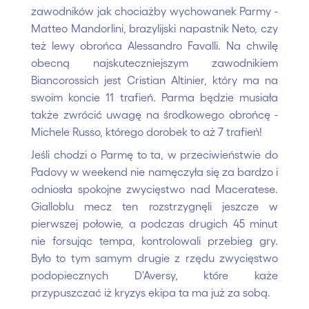
zawodników jak chociażby wychowanek Parmy -
Matteo Mandorlini, brazylijski napastnik Neto, czy
też lewy obrońca Alessandro Favalli. Na chwilę
obecną najskuteczniejszym zawodnikiem
Biancorossich jest Cristian Altinier, który ma na
swoim koncie 11 trafień. Parma będzie musiała
także zwrócić uwagę na środkowego obrońcę -
Michele Russo, którego dorobek to aż 7 trafień!
Jeśli chodzi o Parmę to ta, w przeciwieństwie do
Padovy w weekend nie namęczyła się za bardzo i
odniosła spokojne zwycięstwo nad Maceratese.
Gialloblu mecz ten rozstrzygnęli jeszcze w
pierwszej połowie, a podczas drugich 45 minut
nie forsując tempa, kontrolowali przebieg gry.
Było to tym samym drugie z rzędu zwycięstwo
podopiecznych D'Aversy, które każe
przypuszczać iż kryzys ekipa ta ma już za sobą.