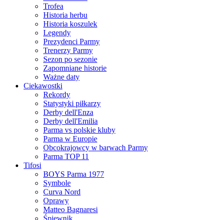
Trofea
Historia herbu
Historia koszulek
Legendy
Prezydenci Parmy
Trenerzy Parmy
Sezon po sezonie
Zapomniane historie
Ważne daty
Ciekawostki
Rekordy
Statystyki piłkarzy
Derby dell'Enza
Derby dell'Emilia
Parma vs polskie kluby
Parma w Europie
Obcokrajowcy w barwach Parmy
Parma TOP 11
Tifosi
BOYS Parma 1977
Symbole
Curva Nord
Oprawy
Matteo Bagnaresi
Śpiewnik