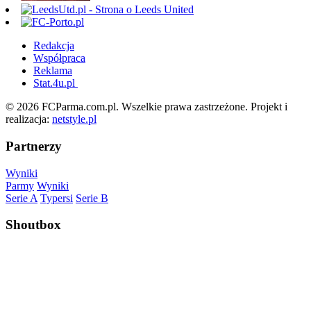
Redakcja
Współpraca
Reklama
Stat.4u.pl
© 2026 FCParma.com.pl. Wszelkie prawa zastrzeżone. Projekt i
realizacja:
netstyle.pl
Partnerzy
Wyniki
Parmy
Wyniki
Serie A
Typersi
Serie B
Shoutbox