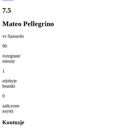
7.5
Mateo Pellegrino
vs
Sassuolo
90
rozegrane
minuty
1
zdobyte
bramki
0
zaliczone
asysty
Kontuzje