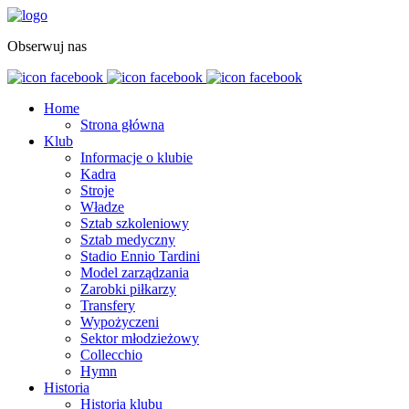
Obserwuj nas
Home
Strona główna
Klub
Informacje o klubie
Kadra
Stroje
Władze
Sztab szkoleniowy
Sztab medyczny
Stadio Ennio Tardini
Model zarządzania
Zarobki piłkarzy
Transfery
Wypożyczeni
Sektor młodzieżowy
Collecchio
Hymn
Historia
Historia klubu