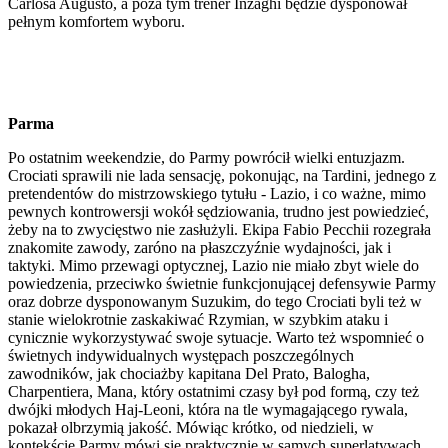
Carlosa Augusto, a poza tym trener Inzaghi będzie dysponował
pełnym komfortem wyboru.
Parma
Po ostatnim weekendzie, do Parmy powrócił wielki entuzjazm.
Crociati sprawili nie lada sensację, pokonując, na Tardini, jednego z
pretendentów do mistrzowskiego tytułu - Lazio, i co ważne, mimo
pewnych kontrowersji wokół sędziowania, trudno jest powiedzieć,
żeby na to zwycięstwo nie zasłużyli. Ekipa Fabio Pecchii rozegrała
znakomite zawody, zaróno na płaszczyźnie wydajności, jak i
taktyki. Mimo przewagi optycznej, Lazio nie miało zbyt wiele do
powiedzenia, przeciwko świetnie funkcjonującej defensywie Parmy
oraz dobrze dysponowanym Suzukim, do tego Crociati byli też w
stanie wielokrotnie zaskakiwać Rzymian, w szybkim ataku i
cynicznie wykorzystywać swoje sytuacje. Warto też wspomnieć o
świetnych indywidualnych występach poszczególnych
zawodników, jak chociażby kapitana Del Prato, Balogha,
Charpentiera, Mana, który ostatnimi czasy był pod formą, czy też
dwójki młodych Haj-Leoni, która na tle wymagającego rywala,
pokazał olbrzymią jakość. Mówiąc krótko, od niedzieli, w
kontekście Parmy mówi się praktycznie w samych superlatywach.