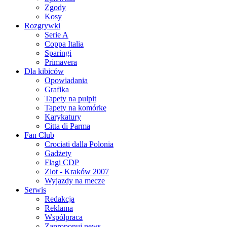
Zgody
Kosy
Rozgrywki
Serie A
Coppa Italia
Sparingi
Primavera
Dla kibiców
Opowiadania
Grafika
Tapety na pulpit
Tapety na komórkę
Karykatury
Citta di Parma
Fan Club
Crociati dalla Polonia
Gadżety
Flagi CDP
Zlot - Kraków 2007
Wyjazdy na mecze
Serwis
Redakcja
Reklama
Współpraca
Zaproponuj news