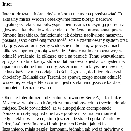
Inter
Inter to drużyna, której chyba nikomu nie trzeba przedstawiać. To
aktualny mistrz Włoch i obiektywnie rzecz biorąc, kadrowo
najsilniejsza ekipa na półwyspie apenińskim, co czyni ją jednym z
głównych kandydatów do scudetto. Drużyna prowadzona, przez
Simone Inzaghiego, funkcjonuje jak dobrze naoliwiona maszyna,
posiada jasno określoną tożsamość, ściśle zdefiniowany system oraz
styl gry, zaś automatyzmy widoczne na boisku, w poczynaniach
piłkarzy naprawdę robią wrażenie. Patrząc na Inter można wręcz
odnieść wrażenie, że piłkarze grają na pamięć. Temu wszystkiemu
sprzyja struktura kadry, która od lat budowana jest z rozmysłem, w
oparciu o solidne fundamenty, zaś zmian jest relatywnie niewiele,
jednak każda z nich dodaje jakości. Tego lata, do Interu dołączyli
chociażby Zieliński czy Taremi, za sprawą czego można odnieść
wrażenie, że ekipa Nerazzurrich jest dzięki temu jszecze bardziej
kompletna i zróżnicowana.
Obecnie Inter dobrze radzi sobie zarówno w Serie A, jak i Lidze
Mistrzów, w tabelach których zajmuje odpowiednio trzecie i drugie
miejsce. Dość powiedzieć, że w europejskim czempionacie,
Narazzurri ustępują jedynie Liverpoolowi i są, na ten moment
jedyną ekipą w stawce, która jeszcze nie straciła gola. Z kolei w
lidze, być może Interowi brakuje nieco błysku, jaki ekipa
Inzaghiego, miała zeszłej kampanii, jednak i tak wciąż mówimy o