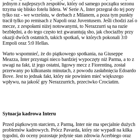
jednym z najlepszych zespołów, który od samego początku sezonu
trzyma się blisko fotelu lidera. W Serie A, Inter przegrał do tej pory
tylko raz - we wrześniu, w derbach z Milanem, a poza tym punkty
tracił tylko po remisach z Napoli oraz Juventusem. Jeśli chodzi zaś o
mecze, z zespołami niżej notowanymi, to Nerazzurri są na razie
bezbłędni, a do tego często też gwarantują sho, jak chociażby przy
okazji dwóch ostatnich, takich spotkań, w których pokonali 3:0
Empoli oraz 5:0 Hellas.
Warto wspomnieć, że do piątkowego spotkania, na Giuseppe
Meazza, Inter przystąpi nieco bardziej wypoczęty niż Parma, a to z
uwagi na fakt, iż jego ostatni, ligowy mecz z Fiorentiną, został
przerwany po kilkunastu minutach, z powodu zasłabnięcia Edoardo
Bove. Jest to jednak fakt, który nie powinien mieć większego
wpływu, na jakość gry Nerazzurrich, przeciwko Crociatim.
Sytuacja kadrowa Interu
Przed piątkowym starciem, z Parmą, Inter nie ma specjalnie dużych
problemów kadrowych. Prócz Pavarda, który nie wypadł na kilka
tygodni, do oceny pozostaje jedynie stan zdrowia Acerbiego oraz