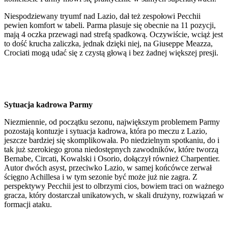
Niespodziewany tryumf nad Lazio, dał też zespołowi Pecchii
pewien komfort w tabeli. Parma plasuje się obecnie na 11 pozycji,
mają 4 oczka przewagi nad strefą spadkową. Oczywiście, wciąż jest
to dość krucha zaliczka, jednak dzięki niej, na Giuseppe Meazza,
Crociati mogą udać się z czystą głową i bez żadnej większej presji.
Sytuacja kadrowa Parmy
Niezmiennie, od początku sezonu, największym problemem Parmy
pozostają kontuzje i sytuacja kadrowa, która po meczu z Lazio,
jeszcze bardziej się skomplikowała. Po niedzielnym spotkaniu, do i
tak już szerokiego grona niedostępnych zawodników, które tworzą
Bernabe, Circati, Kowalski i Osorio, dołączył również Charpentier.
Autor dwóch asyst, przeciwko Lazio, w samej końcówce zerwał
ścięgno Achillesa i w tym sezonie być może już nie zagra. Z
perspektywy Pecchii jest to olbrzymi cios, bowiem traci on ważnego
gracza, który dostarczał unikatowych, w skali drużyny, rozwiązań w
formacji ataku.