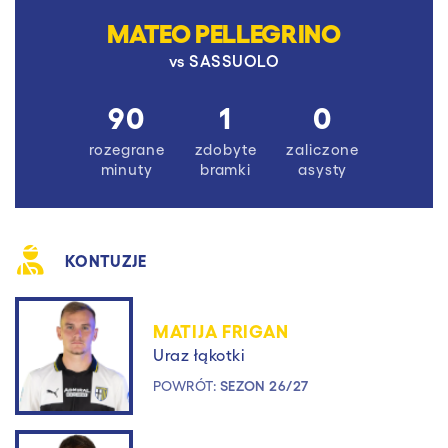
MATEO PELLEGRINO
vs
SASSUOLO
90
1
0
rozegrane
zdobyte
zaliczone
minuty
bramki
asysty
KONTUZJE
MATIJA FRIGAN
Uraz łąkotki
POWRÓT:
SEZON 26/27