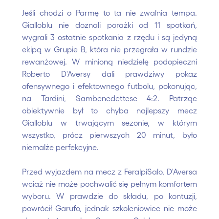
Jeśli chodzi o Parmę to ta nie zwalnia tempa.
Gialloblu nie doznali porażki od 11 spotkań,
wygrali 3 ostatnie spotkania z rzędu i są jedyną
ekipą w Grupie B, która nie przegrała w rundzie
rewanżowej. W minioną niedzielę podopieczni
Roberto D'Aversy dali prawdziwy pokaz
ofensywnego i efektownego futbolu, pokonując,
na Tardini, Sambenedettese 4:2. Patrząc
obiektywnie był to chyba najlepszy mecz
Gialloblu w trwającym sezonie, w którym
wszystko, prócz pierwszych 20 minut, było
niemalże perfekcyjne.
Przed wyjazdem na mecz z FeralpiSalo, D'Aversa
wciaż nie może pochwalić się pełnym komfortem
wyboru. W prawdzie do składu, po kontuzji,
powrócił Garufo, jednak szkoleniowiec nie może