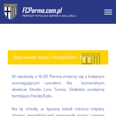
Zapowiedź meczu FeralpiSalo - Parma
W niedzielę o 16:30 Parma zmierzy się z kolejnym
wymagającym rywalem. Na kameralnym
obiekcie Stadio Lino Turina, Gialloblu podejmą
tamtejsze FeralpiSalo.
Na tę chwilę, w ligowej tabeli różnica między
oboma zespołami jest naprawdę spora i wynosi