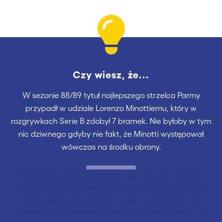
Czy wiesz, że...
W sezonie 88/89 tytuł najlepszego strzelca Parmy
przypadł w udziale Lorenzo Minottiemu, który w
rozgrywkach Serie B zdobył 7 bramek. Nie byłoby w tym
nic dziwnego gdyby nie fakt, że Minotti występował
wówczas na środku obrony.
Rozgrywki ligowe w sezonie 1942/1943, aż 5 piłkarzy
Parmy zakończyło mając na swoim koncie dwucyfrową
liczbę zdobytych bramek. Tej sztuki dokonali Enzo
Melandri (10), Giuseppe Ferrari (11), Angelo Gardini (16),