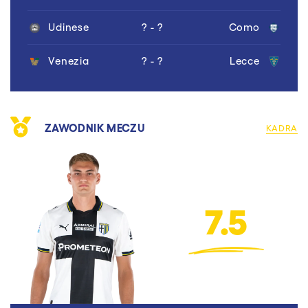
Udinese
? - ?
Como
Venezia
? - ?
Lecce
ZAWODNIK MECZU
KADRA
7.5