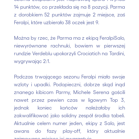
14 punktów, co przekłada się na 8 pozycji. Parma
z dorobkiem 52 punktów zajmuje 2 miejsce, zaś
Feralpi, które uzbierało 38 oczek jest 9.
Można by rzec, że Parma ma z ekipą FeralpiSalo,
niewyrównane rachnuki, bowiem w pierwszej
rundzie Verdeblu upokorzyli Crociatich na Tardini,
wygrywając 2:1.
Podczas trwającego sezonu Feralpi miało swoje
wzloty i upadki. Podopieczni, dobrze skąd inąd
znanego kibicom Parmy, Michele Serena gościli
nawet przez pewien czas w ligowym Top 3,
jednak koniec końców należałoby ich
zakwalifikować jako solidny zespół środka tabeli.
Aktualnie celem numer jeden, ekipy z Salo, jest
awans do fazy play-off, który aktualnie
zajmowane miejsce jej gwarantuje.