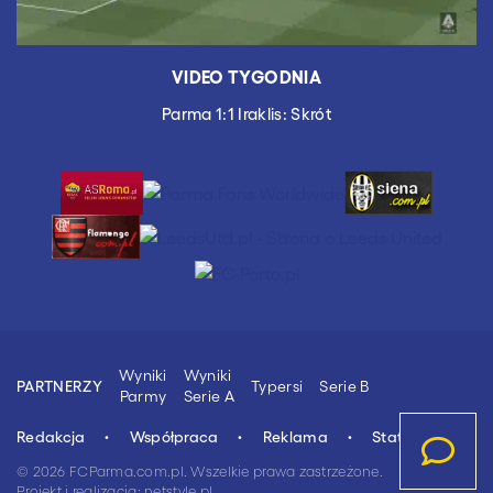
VIDEO TYGODNIA
Parma 1:1 Iraklis: Skrót
Wyniki
Wyniki
Typersi
Serie B
PARTNERZY
Parmy
Serie A
Redakcja
Współpraca
Reklama
Stat.4u.pl
© 2026 FCParma.com.pl. Wszelkie prawa zastrzeżone.
Projekt i realizacja:
netstyle.pl