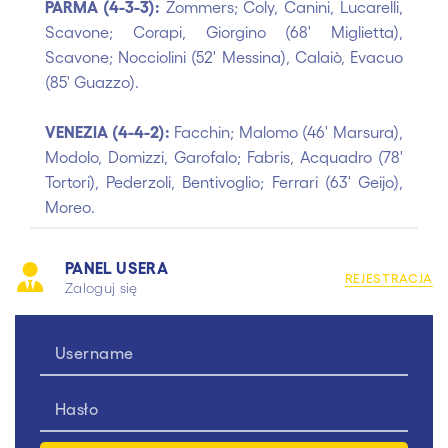
PARMA (4-3-3):
Zommers; Coly, Canini, Lucarelli,
Scavone; Corapi, Giorgino (68' Miglietta),
Scavone; Nocciolini (52' Messina), Calaiò, Evacuo
(85' Guazzo).
VENEZIA (4-4-2):
Facchin; Malomo (46' Marsura),
Modolo, Domizzi, Garofalo; Fabris, Acquadro (78'
Tortori), Pederzoli, Bentivoglio; Ferrari (63' Geijo),
Moreo.
PANEL USERA
REJESTRACJA
Zaloguj się