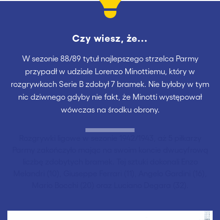
Czy wiesz, że...
W sezonie 88/89 tytuł najlepszego strzelca Parmy
przypadł w udziale Lorenzo Minottiemu, który w
rozgrywkach Serie B zdobył 7 bramek. Nie byłoby w tym
nic dziwnego gdyby nie fakt, że Minotti występował
wówczas na środku obrony.
Rozgrywki ligowe w sezonie 1942/1943, aż 5 piłkarzy
Parmy zakończyło mając na swoim koncie dwucyfrową
liczbę zdobytych bramek. Tej sztuki dokonali Enzo
Melandri (10), Giuseppe Ferrari (11), Angelo Gardini (16),
Mario Bocchi (20) oraz Luciano Degara (32).