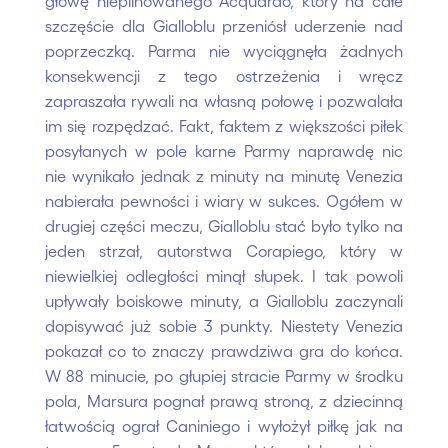
głowę niepilnowanego Acquardo, który na całe
szczęście dla Gialloblu przeniósł uderzenie nad
poprzeczką. Parma nie wyciągnęła żadnych
konsekwencji z tego ostrzeżenia i wręcz
zapraszała rywali na własną połowę i pozwalała
im się rozpędzać. Fakt, faktem z większości piłek
posyłanych w pole karne Parmy naprawdę nic
nie wynikało jednak z minuty na minutę Venezia
nabierała pewności i wiary w sukces. Ogółem w
drugiej części meczu, Gialloblu stać było tylko na
jeden strzał, autorstwa Corapiego, który w
niewielkiej odległości minął słupek. I tak powoli
upływały boiskowe minuty, a Gialloblu zaczynali
dopisywać już sobie 3 punkty. Niestety Venezia
pokazał co to znaczy prawdziwa gra do końca.
W 88 minucie, po głupiej stracie Parmy w środku
pola, Marsura pognał prawą stroną, z dziecinną
łatwością ograł Caniniego i wyłożył piłkę jak na