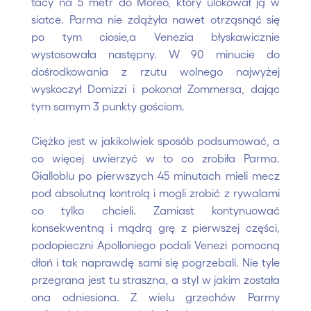
tacy na 5 metr do Moreo, który ulokował ją w
siatce. Parma nie zdążyła nawet otrząsnąć się
po tym ciosie,a Venezia błyskawicznie
wystosowała następny. W 90 minucie do
dośrodkowania z rzutu wolnego najwyżej
wyskoczył Domizzi i pokonał Zommersa, dając
tym samym 3 punkty gościom.
Ciężko jest w jakikolwiek sposób podsumować, a
co więcej uwierzyć w to co zrobiła Parma.
Gialloblu po pierwszych 45 minutach mieli mecz
pod absolutną kontrolą i mogli zrobić z rywalami
co tylko chcieli. Zamiast kontynuować
konsekwentną i mądrą grę z pierwszej części,
podopieczni Apolloniego podali Venezi pomocną
dłoń i tak naprawdę sami się pogrzebali. Nie tyle
przegrana jest tu straszna, a styl w jakim została
ona odniesiona. Z wielu grzechów Parmy