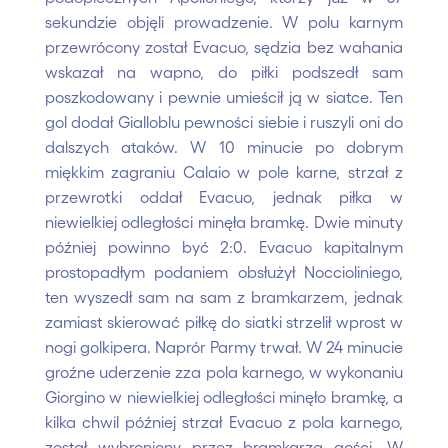
sekundzie objęli prowadzenie. W polu karnym
przewrócony został Evacuo, sędzia bez wahania
wskazał na wapno, do piłki podszedł sam
poszkodowany i pewnie umieścił ją w siatce. Ten
gol dodał Gialloblu pewności siebie i ruszyli oni do
dalszych ataków. W 10 minucie po dobrym
miękkim zagraniu Calaio w pole karne, strzał z
przewrotki oddał Evacuo, jednak piłka w
niewielkiej odległości minęła bramkę. Dwie minuty
później powinno być 2:0. Evacuo kapitalnym
prostopadłym podaniem obsłużył Noccioliniego,
ten wyszedł sam na sam z bramkarzem, jednak
zamiast skierować piłkę do siatki strzelił wprost w
nogi golkipera. Naprór Parmy trwał. W 24 minucie
groźne uderzenie zza pola karnego, w wykonaniu
Giorgino w niewielkiej odległości minęło bramkę, a
kilka chwil później strzał Evacuo z pola karnego,
został wybroniony przez bramkarza gości. W