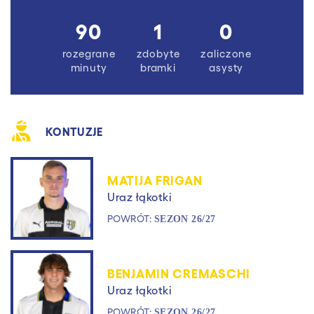
90
1
0
rozegrane
zdobyte
zaliczone
minuty
bramki
asysty
KONTUZJE
MATIJA FRIGAN
Uraz łąkotki
POWRÓT:
SEZON 26/27
BENJAMIN CREMASCHI
Uraz łąkotki
POWRÓT:
SEZON 26/27