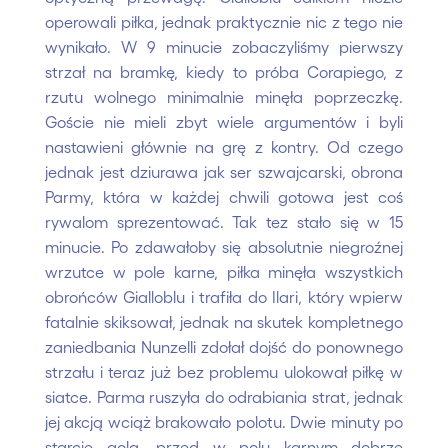
operowali piłka, jednak praktycznie nic z tego nie
wynikało. W 9 minucie zobaczyliśmy pierwszy
strzał na bramkę, kiedy to próba Corapiego, z
rzutu wolnego minimalnie minęła poprzeczkę.
Goście nie mieli zbyt wiele argumentów i byli
nastawieni głównie na grę z kontry. Od czego
jednak jest dziurawa jak ser szwajcarski, obrona
Parmy, która w każdej chwili gotowa jest coś
rywalom sprezentować. Tak tez stało się w 15
minucie. Po zdawałoby się absolutnie niegroźnej
wrzutce w pole karne, piłka minęła wszystkich
obrońców Gialloblu i trafiła do Ilari, który wpierw
fatalnie skiksował, jednak na skutek kompletnego
zaniedbania Nunzelli zdołał dojść do ponownego
strzału i teraz już bez problemu ulokował piłkę w
siatce. Parma ruszyła do odrabiania strat, jednak
jej akcją wciąż brakowało polotu. Dwie minuty po
starcie gola, przed w polu karnym dobrze