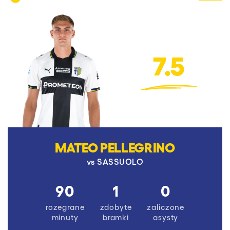
7.5
MATEO PELLEGRINO
vs
SASSUOLO
90
1
0
rozegrane
zdobyte
zaliczone
minuty
bramki
asysty