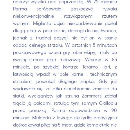
uderzył wysoko nad poprzeczką. W 72 minucie
Parma spróbowała zaskoczyć rywala
niekonwencjonalnie rozwiązanym rzutem
wolnym. Miglietta dojść niespodziewanie posłał
długą piłkę w pole karne, dobiegł do niej Evacuo,
jednak z trudnej pozycji nie był on w stanie
oddać celnego strzału. W ostatnich 5 minutach
podstawowego czasu gry, obie ekipy, miały po
swojej stronie piłkę meczową. Wpierw w 85
minucie, po szybkiej kontrze Teramo, Ilari, z
łatwością wpadł w pole karne i technicznym
strzałem, poszukał długiego słupka. Gdy już
wydawało się, że piłka nieuchronnie zmierza do
siatki, wyciągnięty jak struna Zommers zdołał
trącić ją palcami, ratując tym samym Gialloblu
przed porażką. Parma odpowiedziała w 90
minucie. Melandri z lewego skrzydła precyzyjnie
dośrodkował piłkę na 5 metr, gdzie kompletnie nie