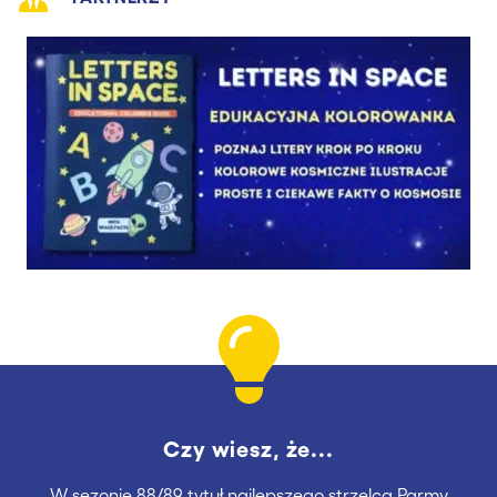
Czy wiesz, że...
W sezonie 88/89 tytuł najlepszego strzelca Parmy