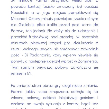
34 minucie Parma otrzymała wielki cios. Z
powodu kontuzji boisko zmuszony był opuścić
Nocciolini, a w jego miejsce zameldował się
Melandri. Cztery minuty później po rzucie rożnym
dla Gialloblu, piłka trafiła przed pole karne do
Baraye, ten jednak źle złożył się do uderzenie i
przeniósł futbolówkę nad bramką. w ostatnich
minutach pierwszej części gry, dwukrotnie z
rzutu wolnego swych sił spróbował zawodnik
gości - Di Paolantonio, który wpierw niewiele się
pomylił, a następnie uderzył wprost w Zommersa.
Tym samym pierwsza połowa zakończyła się
remisem 1:1.
Po zmianie stron obraz gry uległ nieco zmianie.
Parma, jakby nieco zmęczona, cofnęła się na
własną połowę, oddała inicjatywę gościom i
czekała na swoje sytuacje z kontry, bądź też