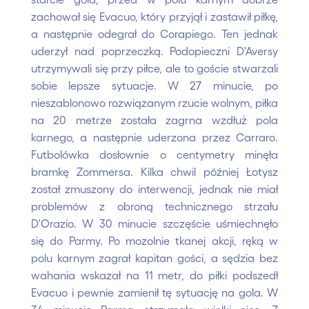
zachował się Evacuo, który przyjął i zastawił piłkę,
a następnie odegrał do Corapiego. Ten jednak
uderzył nad poprzeczką. Podopieczni D'Aversy
utrzymywali się przy piłce, ale to goście stwarzali
sobie lepsze sytuacje. W 27 minucie, po
nieszablonowo rozwiązanym rzucie wolnym, piłka
na 20 metrze została zagrna wzdłuż pola
karnego, a następnie uderzona przez Carraro.
Futbolówka dosłownie o centymetry minęła
bramkę Zommersa. Kilka chwil później Łotysz
został zmuszony do interwencji, jednak nie miał
problemów z obroną technicznego strzału
D'Orazio. W 30 minucie szczęście uśmiechnęło
się do Parmy. Po mozolnie tkanej akcji, ręką w
polu karnym zagrał kapitan gości, a sędzia bez
wahania wskazał na 11 metr, do piłki podszedł
Evacuo i pewnie zamienił tę sytuację na gola. W