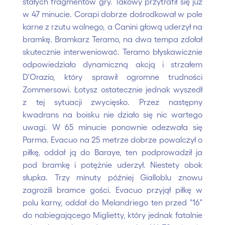
stałych fragmentów gry. Takowy przytrafił się już
w 47 minucie. Corapi dobrze dośrodkował w pole
karne z rzutu wolnego, a Canini głową uderzył na
bramkę. Bramkarz Teramo, na dwa tempa zdołał
skutecznie interweniować. Teramo błyskawicznie
odpowiedziało dynamiczną akcją i strzałem
D'Orazio, który sprawił ogromne trudności
Zommersowi. Łotysz ostatecznie jednak wyszedł
z tej sytuacji zwycięsko. Przez następny
kwadrans na boisku nie działo się nic wartego
uwagi. W 65 minucie ponownie odezwała się
Parma. Evacuo na 25 metrze dobrze powalczył o
piłkę, oddał ją do Baraye, ten podprowadził ja
pod bramkę i potężnie uderzył. Niestety obok
słupka. Trzy minuty później Gialloblu znowu
zagrozili bramce gości. Evacuo przyjął piłkę w
polu karny, oddał do Melandriego ten przed "16"
do nabiegającego Miglietty, który jednak fatalnie