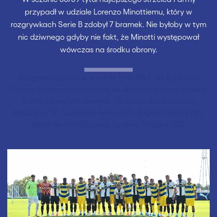
przypadł w udziale Lorenzo Minottiemu, który w
rozgrywkach Serie B zdobył 7 bramek. Nie byłoby w tym
nic dziwnego gdyby nie fakt, że Minotti występował
wówczas na środku obrony.
Rozgrywki ligowe w sezonie 1942/1943, aż 5 piłkarzy
Parmy zakończyło mając na swoim koncie dwucyfrową
liczbę zdobytych bramek. Tej sztuki dokonali Enzo
Melandri (10), Giuseppe Ferrari (11), Angelo Gardini (16),
Mario Bocchi (20) oraz Luciano Degara (32).