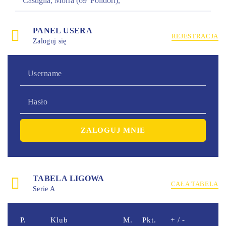
Castiglia; Morra (69' Polidori),
PANEL USERA
REJESTRACJA
Zaloguj się
TABELA LIGOWA
CAŁA TABELA
Serie A
P.
Klub
M.
Pkt.
+ / -