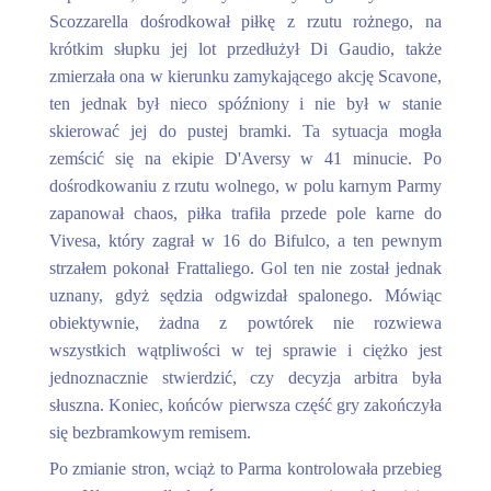
Scozzarella dośrodkował piłkę z rzutu rożnego, na
krótkim słupku jej lot przedłużył Di Gaudio, także
zmierzała ona w kierunku zamykającego akcję Scavone,
ten jednak był nieco spóźniony i nie był w stanie
skierować jej do pustej bramki. Ta sytuacja mogła
zemścić się na ekipie D'Aversy w 41 minucie. Po
dośrodkowaniu z rzutu wolnego, w polu karnym Parmy
zapanował chaos, piłka trafiła przede pole karne do
Vivesa, który zagrał w 16 do Bifulco, a ten pewnym
strzałem pokonał Frattaliego. Gol ten nie został jednak
uznany, gdyż sędzia odgwizdał spalonego. Mówiąc
obiektywnie, żadna z powtórek nie rozwiewa
wszystkich wątpliwości w tej sprawie i ciężko jest
jednoznacznie stwierdzić, czy decyzja arbitra była
słuszna. Koniec, końców pierwsza część gry zakończyła
się bezbramkowym remisem.
Po zmianie stron, wciąż to Parma kontrolowała przebieg