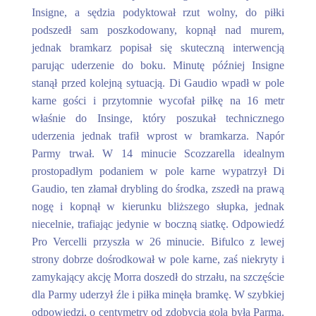
Insigne, a sędzia podyktował rzut wolny, do piłki
podszedł sam poszkodowany, kopnął nad murem,
jednak bramkarz popisał się skuteczną interwencją
parując uderzenie do boku. Minutę później Insigne
stanął przed kolejną sytuacją. Di Gaudio wpadł w pole
karne gości i przytomnie wycofał piłkę na 16 metr
właśnie do Insinge, który poszukał technicznego
uderzenia jednak trafił wprost w bramkarza. Napór
Parmy trwał. W 14 minucie Scozzarella idealnym
prostopadłym podaniem w pole karne wypatrzył Di
Gaudio, ten złamał drybling do środka, zszedł na prawą
nogę i kopnął w kierunku bliższego słupka, jednak
niecelnie, trafiając jedynie w boczną siatkę. Odpowiedź
Pro Vercelli przyszła w 26 minucie. Bifulco z lewej
strony dobrze dośrodkował w pole karne, zaś niekryty i
zamykający akcję Morra doszedł do strzału, na szczęście
dla Parmy uderzył źle i piłka minęła bramkę. W szybkiej
odpowiedzi, o centymetry od zdobycia gola była Parma.