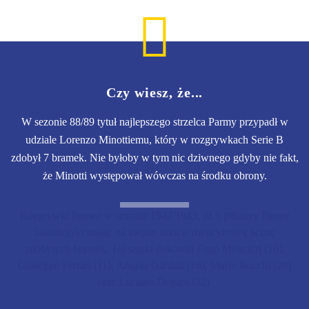
Czy wiesz, że...
W sezonie 88/89 tytuł najlepszego strzelca Parmy przypadł w
udziale Lorenzo Minottiemu, który w rozgrywkach Serie B
zdobył 7 bramek. Nie byłoby w tym nic dziwnego gdyby nie fakt,
że Minotti występował wówczas na środku obrony.
Rozgrywki ligowe w sezonie 1942/1943, aż 5 piłkarzy Parmy
zakończyło mając na swoim koncie dwucyfrową liczbę
zdobytych bramek. Tej sztuki dokonali Enzo Melandri (10),
Giuseppe Ferrari (11), Angelo Gardini (16), Mario Bocchi (20)
oraz Luciano Degara (32).