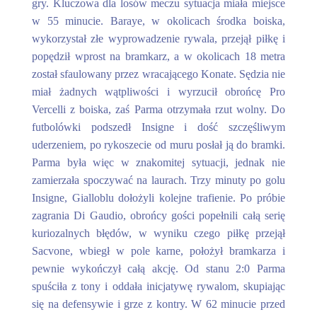
gry. Kluczowa dla losów meczu sytuacja miała miejsce
w 55 minucie. Baraye, w okolicach środka boiska,
wykorzystał złe wyprowadzenie rywala, przejął piłkę i
popędził wprost na bramkarz, a w okolicach 18 metra
został sfaulowany przez wracającego Konate. Sędzia nie
miał żadnych wątpliwości i wyrzucił obrońcę Pro
Vercelli z boiska, zaś Parma otrzymała rzut wolny. Do
futbolówki podszedł Insigne i dość szczęśliwym
uderzeniem, po rykoszecie od muru posłał ją do bramki.
Parma była więc w znakomitej sytuacji, jednak nie
zamierzała spoczywać na laurach. Trzy minuty po golu
Insigne, Gialloblu dołożyli kolejne trafienie. Po próbie
zagrania Di Gaudio, obrońcy gości popełnili całą serię
kuriozalnych błędów, w wyniku czego piłkę przejął
Sacvone, wbiegł w pole karne, położył bramkarza i
pewnie wykończył całą akcję. Od stanu 2:0 Parma
spuściła z tony i oddała inicjatywę rywalom, skupiając
się na defensywie i grze z kontry. W 62 minucie przed