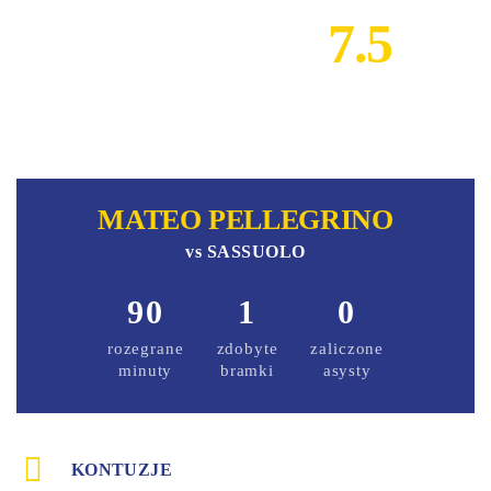
7.5
MATEO PELLEGRINO
vs
SASSUOLO
90
1
0
rozegrane
zdobyte
zaliczone
minuty
bramki
asysty
KONTUZJE