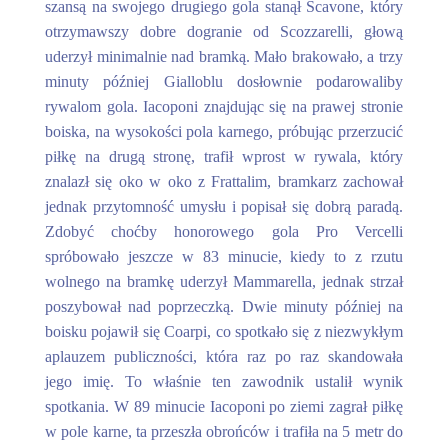
szansą na swojego drugiego gola stanął Scavone, który
otrzymawszy dobre dogranie od Scozzarelli, głową
uderzył minimalnie nad bramką. Mało brakowało, a trzy
minuty później Gialloblu dosłownie podarowaliby
rywalom gola. Iacoponi znajdując się na prawej stronie
boiska, na wysokości pola karnego, próbując przerzucić
piłkę na drugą stronę, trafił wprost w rywala, który
znalazł się oko w oko z Frattalim, bramkarz zachował
jednak przytomność umysłu i popisał się dobrą paradą.
Zdobyć choćby honorowego gola Pro Vercelli
spróbowało jeszcze w 83 minucie, kiedy to z rzutu
wolnego na bramkę uderzył Mammarella, jednak strzał
poszybował nad poprzeczką. Dwie minuty później na
boisku pojawił się Coarpi, co spotkało się z niezwykłym
aplauzem publiczności, która raz po raz skandowała
jego imię. To właśnie ten zawodnik ustalił wynik
spotkania. W 89 minucie Iacoponi po ziemi zagrał piłkę
w pole karne, ta przeszła obrońców i trafiła na 5 metr do