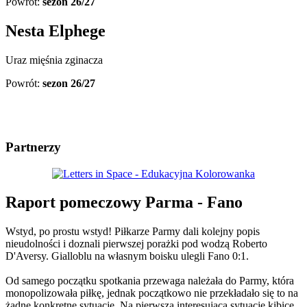
Powrót:
sezon 26/27
Nesta Elphege
Uraz mięśnia zginacza
Powrót:
sezon 26/27
Partnerzy
Raport pomeczowy Parma - Fano
Wstyd, po prostu wstyd! Piłkarze Parmy dali kolejny popis
nieudolności i doznali pierwszej porażki pod wodzą Roberto
D'Aversy. Gialloblu na własnym boisku ulegli Fano 0:1.
Od samego początku spotkania przewaga należała do Parmy, która
monopolizowała piłkę, jednak początkowo nie przekładało się to na
żadne konkretne sytuacje. Na pierwszą interesującą sytuację kibice