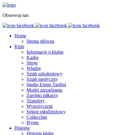
Obserwuj nas
Home
Strona główna
Klub
Informacje o klubie
Kadra
Stroje
Władze
Sztab szkoleniowy
Sztab medyczny
Stadio Ennio Tardini
Model zarządzania
Zarobki piłkarzy
Transfery
Wypożyczeni
Sektor młodzieżowy
Collecchio
Hymn
Historia
Historia klubu