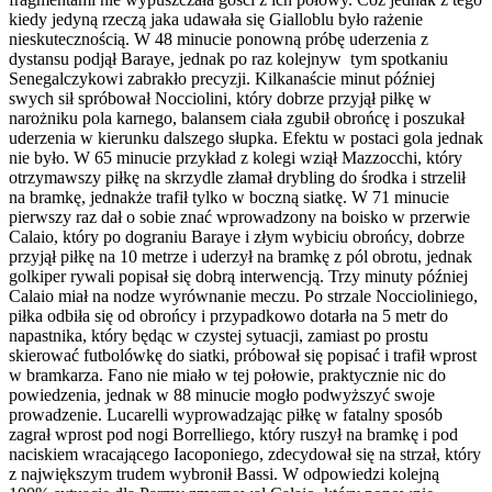
kiedy jedyną rzeczą jaka udawała się Gialloblu było rażenie
nieskutecznością. W 48 minucie ponowną próbę uderzenia z
dystansu podjął Baraye, jednak po raz kolejnyw tym spotkaniu
Senegalczykowi zabrakło precyzji. Kilkanaście minut później
swych sił spróbował Nocciolini, który dobrze przyjął piłkę w
narożniku pola karnego, balansem ciała zgubił obrońcę i poszukał
uderzenia w kierunku dalszego słupka. Efektu w postaci gola jednak
nie było. W 65 minucie przykład z kolegi wziął Mazzocchi, który
otrzymawszy piłkę na skrzydle złamał drybling do środka i strzelił
na bramkę, jednakże trafił tylko w boczną siatkę. W 71 minucie
pierwszy raz dał o sobie znać wprowadzony na boisko w przerwie
Calaio, który po dograniu Baraye i złym wybiciu obrońcy, dobrze
przyjął piłkę na 10 metrze i uderzył na bramkę z pól obrotu, jednak
golkiper rywali popisał się dobrą interwencją. Trzy minuty później
Calaio miał na nodze wyrównanie meczu. Po strzale Noccioliniego,
piłka odbiła się od obrońcy i przypadkowo dotarła na 5 metr do
napastnika, który będąc w czystej sytuacji, zamiast po prostu
skierować futbolówkę do siatki, próbował się popisać i trafił wprost
w bramkarza. Fano nie miało w tej połowie, praktycznie nic do
powiedzenia, jednak w 88 minucie mogło podwyższyć swoje
prowadzenie. Lucarelli wyprowadzając piłkę w fatalny sposób
zagrał wprost pod nogi Borrelliego, który ruszył na bramkę i pod
naciskiem wracającego Iacoponiego, zdecydował się na strzał, który
z największym trudem wybronił Bassi. W odpowiedzi kolejną