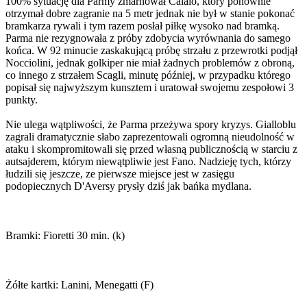
100% sytuację dla Parmy zmarnował Calaio, który ponownie
otrzymał dobre zagranie na 5 metr jednak nie był w stanie pokonać
bramkarza rywali i tym razem posłał piłkę wysoko nad bramką.
Parma nie rezygnowała z próby zdobycia wyrównania do samego
końca. W 92 minucie zaskakującą próbę strzału z przewrotki podjął
Nocciolini, jednak golkiper nie miał żadnych problemów z obroną,
co innego z strzałem Scagli, minutę później, w przypadku którego
popisał się najwyższym kunsztem i uratował swojemu zespołowi 3
punkty.
Nie ulega wątpliwości, że Parma przeżywa spory kryzys. Gialloblu
zagrali dramatycznie słabo zaprezentowali ogromną nieudolność w
ataku i skompromitowali się przed własną publicznością w starciu z
autsajderem, którym niewątpliwie jest Fano. Nadzieję tych, którzy
łudzili się jeszcze, ze pierwsze miejsce jest w zasięgu
podopiecznych D'Aversy prysły dziś jak bańka mydlana.
Bramki: Fioretti 30 min. (k)
Żółte kartki: Lanini, Menegatti (F)