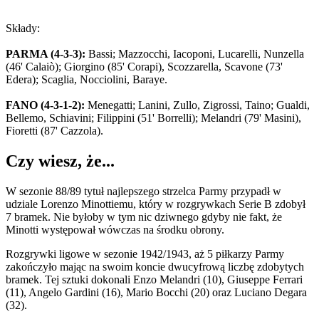
Składy:
PARMA (4-3-3):
Bassi; Mazzocchi, Iacoponi, Lucarelli, Nunzella
(46' Calaiò); Giorgino (85' Corapi), Scozzarella, Scavone (73'
Edera); Scaglia, Nocciolini, Baraye.
FANO (4-3-1-2):
Menegatti; Lanini, Zullo, Zigrossi, Taino; Gualdi,
Bellemo, Schiavini; Filippini (51' Borrelli); Melandri (79' Masini),
Fioretti (87' Cazzola).
Czy wiesz, że...
W sezonie 88/89 tytuł najlepszego strzelca Parmy przypadł w
udziale Lorenzo Minottiemu, który w rozgrywkach Serie B zdobył
7 bramek. Nie byłoby w tym nic dziwnego gdyby nie fakt, że
Minotti występował wówczas na środku obrony.
Rozgrywki ligowe w sezonie 1942/1943, aż 5 piłkarzy Parmy
zakończyło mając na swoim koncie dwucyfrową liczbę zdobytych
bramek. Tej sztuki dokonali Enzo Melandri (10), Giuseppe Ferrari
(11), Angelo Gardini (16), Mario Bocchi (20) oraz Luciano Degara
(32).