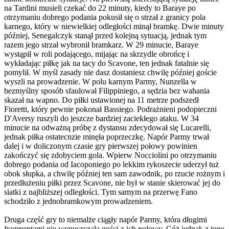
na Tardini musieli czekać do 22 minuty, kiedy to Baraye po
otrzymaniu dobrego podania pokusił się o strzał z granicy pola
karnego, który w niewielkiej odległości minął bramkę. Dwie minuty
później, Senegalczyk stanął przed kolejną sytuacją, jednak tym
razem jego strzał wybronił bramkarz. W 29 minucie, Baraye
wystąpił w roli podającego, mijając na skrzydle obrońcę i
wykładając piłkę jak na tacy do Scavone, ten jednak fatalnie się
pomylił. W myśl zasady nie dasz dostaniesz chwilę później goście
wyszli na prowadzenie. W polu karnym Parmy, Nunzella w
bezmyślny sposób sfaulował Filippiniego, a sędzia bez wahania
skazał na wapno. Do piłki ustawionej na 11 metrze podszedł
Fioretti, który pewnie pokonał Bassiego. Podrażnieni podopieczni
D'Aversy ruszyli do jeszcze bardziej zaciekłego ataku. W 34
minucie na odważną próbę z dystansu zdecydował się Lucarelli,
jednak piłka ostatecnzie minęła poprzeczkę. Napór Parmy trwał
dalej i w doliczonym czasie gry pierwszej połowy powinien
zakończyć się zdobyciem gola. Wpierw Nocciolini po otrzymaniu
dobrego podania od Iacoponiego po lekkim rykoszecie uderzył tuż
obok słupka, a chwilę później ten sam zawodnik, po rzucie rożnym i
przedłużeniu piłki przez Scavone, nie był w stanie skierować jej do
siatki z najbliższej odległości. Tym samym na przerwę Fano
schodziło z jednobramkowym prowadzeniem.
Druga część gry to niemalże ciągły napór Parmy, która długimi
fragmentami nie wypuszczała gości z ich połowy. Cóż jednak z tego