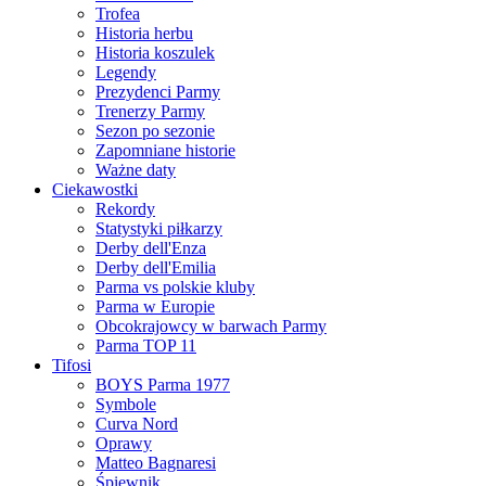
Trofea
Historia herbu
Historia koszulek
Legendy
Prezydenci Parmy
Trenerzy Parmy
Sezon po sezonie
Zapomniane historie
Ważne daty
Ciekawostki
Rekordy
Statystyki piłkarzy
Derby dell'Enza
Derby dell'Emilia
Parma vs polskie kluby
Parma w Europie
Obcokrajowcy w barwach Parmy
Parma TOP 11
Tifosi
BOYS Parma 1977
Symbole
Curva Nord
Oprawy
Matteo Bagnaresi
Śpiewnik