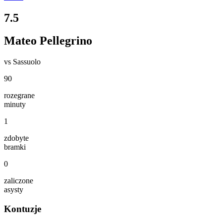
7.5
Mateo Pellegrino
vs
Sassuolo
90
rozegrane
minuty
1
zdobyte
bramki
0
zaliczone
asysty
Kontuzje