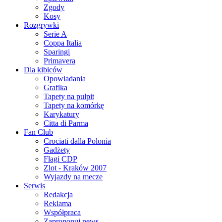
Zgody
Kosy
Rozgrywki
Serie A
Coppa Italia
Sparingi
Primavera
Dla kibiców
Opowiadania
Grafika
Tapety na pulpit
Tapety na komórkę
Karykatury
Citta di Parma
Fan Club
Crociati dalla Polonia
Gadżety
Flagi CDP
Zlot - Kraków 2007
Wyjazdy na mecze
Serwis
Redakcja
Reklama
Współpraca
Zaproponuj news