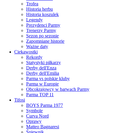
Trofea
Historia herbu
Historia koszulek
Legendy
Prezydenci Parmy
Trenerzy Parmy
Sezon po sezonie
Zapomniane historie
Ważne daty
Ciekawostki
Rekordy
Statystyki piłkarzy
Derby dell'Enza
Derby dell'Emilia
Parma vs polskie kluby
Parma w Europie
Obcokrajowcy w barwach Parmy
Parma TOP 11
Tifosi
BOYS Parma 1977
Symbole
Curva Nord
Oprawy
Matteo Bagnaresi
Śpiewnik