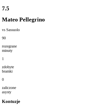
7.5
Mateo Pellegrino
vs
Sassuolo
90
rozegrane
minuty
1
zdobyte
bramki
0
zaliczone
asysty
Kontuzje