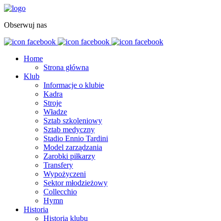
Obserwuj nas
Home
Strona główna
Klub
Informacje o klubie
Kadra
Stroje
Władze
Sztab szkoleniowy
Sztab medyczny
Stadio Ennio Tardini
Model zarządzania
Zarobki piłkarzy
Transfery
Wypożyczeni
Sektor młodzieżowy
Collecchio
Hymn
Historia
Historia klubu