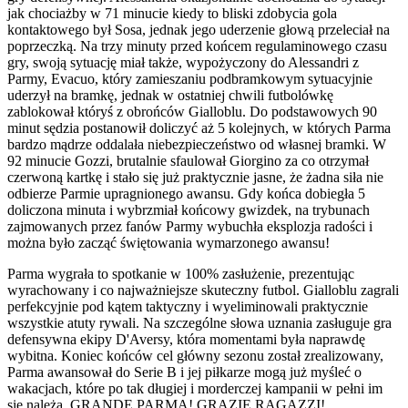
jak chociażby w 71 minucie kiedy to bliski zdobycia gola
kontaktowego był Sosa, jednak jego uderzenie głową przeleciał na
poprzeczką. Na trzy minuty przed końcem regulaminowego czasu
gry, swoją sytuację miał także, wypożyczony do Alessandri z
Parmy, Evacuo, który zamieszaniu podbramkowym sytuacyjnie
uderzył na bramkę, jednak w ostatniej chwili futbolówkę
zablokował któryś z obrońców Gialloblu. Do podstawowych 90
minut sędzia postanowił doliczyć aż 5 kolejnych, w których Parma
bardzo mądrze oddalała niebezpieczeństwo od własnej bramki. W
92 minucie Gozzi, brutalnie sfaulował Giorgino za co otrzymał
czerwoną kartkę i stało się już praktycznie jasne, że żadna siła nie
odbierze Parmie upragnionego awansu. Gdy końca dobiegła 5
doliczona minuta i wybrzmiał końcowy gwizdek, na trybunach
zajmowanych przez fanów Parmy wybuchła eksplozja radości i
można było zacząć świętowania wymarzonego awansu!
Parma wygrała to spotkanie w 100% zasłużenie, prezentując
wyrachowany i co najważniejsze skuteczny futbol. Gialloblu zagrali
perfekcyjnie pod kątem taktyczny i wyeliminowali praktycznie
wszystkie atuty rywali. Na szczególne słowa uznania zasługuje gra
defensywna ekipy D'Aversy, która momentami była naprawdę
wybitna. Koniec końców cel główny sezonu został zrealizowany,
Parma awansował do Serie B i jej piłkarze mogą już myśleć o
wakacjach, które po tak długiej i morderczej kampanii w pełni im
się należą. GRANDE PARMA! GRAZIE RAGAZZI!