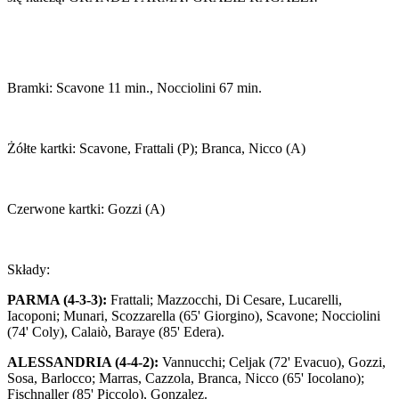
Bramki: Scavone 11 min., Nocciolini 67 min.
Żółte kartki: Scavone, Frattali (P); Branca, Nicco (A)
Czerwone kartki: Gozzi (A)
Składy:
PARMA (4-3-3):
Frattali; Mazzocchi, Di Cesare, Lucarelli,
Iacoponi; Munari, Scozzarella (65' Giorgino), Scavone; Nocciolini
(74' Coly), Calaiò, Baraye (85' Edera).
ALESSANDRIA (4-4-2):
Vannucchi; Celjak (72' Evacuo), Gozzi,
Sosa, Barlocco; Marras, Cazzola, Branca, Nicco (65' Iocolano);
Fischnaller (85' Piccolo), Gonzalez.