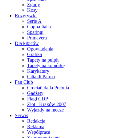
Zgody
Kosy
Rozgrywki
Serie A
Coppa Italia
Sparingi
Primavera
Dla kibiców
Opowiadania
Grafika
Tapety na pulpit
Tapety na komórkę
Karykatury
Citta di Parma
Fan Club
Crociati dalla Polonia
Gadżety
Flagi CDP
Zlot - Kraków 2007
Wyjazdy na mecze
Serwis
Redakcja
Reklama
Współpraca
Zaproponuj news