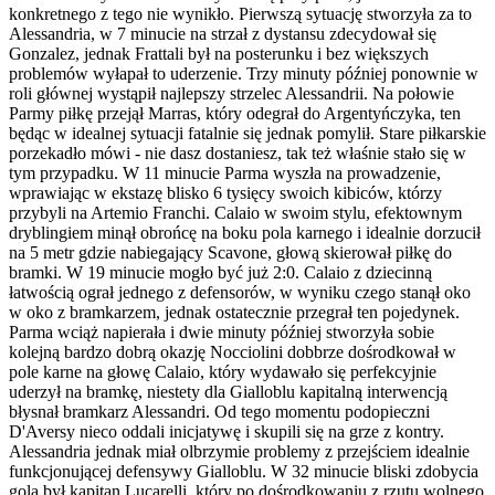
konkretnego z tego nie wynikło. Pierwszą sytuację stworzyła za to
Alessandria, w 7 minucie na strzał z dystansu zdecydował się
Gonzalez, jednak Frattali był na posterunku i bez większych
problemów wyłapał to uderzenie. Trzy minuty później ponownie w
roli głównej wystąpił najlepszy strzelec Alessandrii. Na połowie
Parmy piłkę przejął Marras, który odegrał do Argentyńczyka, ten
będąc w idealnej sytuacji fatalnie się jednak pomylił. Stare piłkarskie
porzekadło mówi - nie dasz dostaniesz, tak też właśnie stało się w
tym przypadku. W 11 minucie Parma wyszła na prowadzenie,
wprawiając w ekstazę blisko 6 tysięcy swoich kibiców, którzy
przybyli na Artemio Franchi. Calaio w swoim stylu, efektownym
dryblingiem minął obrońcę na boku pola karnego i idealnie dorzucił
na 5 metr gdzie nabiegający Scavone, głową skierował piłkę do
bramki. W 19 minucie mogło być już 2:0. Calaio z dziecinną
łatwością ograł jednego z defensorów, w wyniku czego stanął oko
w oko z bramkarzem, jednak ostatecznie przegrał ten pojedynek.
Parma wciąż napierała i dwie minuty później stworzyła sobie
kolejną bardzo dobrą okazję Nocciolini dobbrze dośrodkował w
pole karne na głowę Calaio, który wydawało się perfekcyjnie
uderzył na bramkę, niestety dla Gialloblu kapitalną interwencją
błysnał bramkarz Alessandri. Od tego momentu podopieczni
D'Aversy nieco oddali inicjatywę i skupili się na grze z kontry.
Alessandria jednak miał olbrzymie problemy z przejściem idealnie
funkcjonującej defensywy Gialloblu. W 32 minucie bliski zdobycia
gola był kapitan Lucarelli, który po dośrodkowaniu z rzutu wolnego