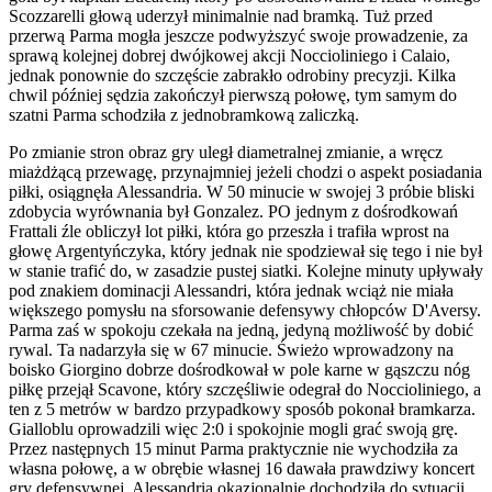
Scozzarelli głową uderzył minimalnie nad bramką. Tuż przed
przerwą Parma mogła jeszcze podwyższyć swoje prowadzenie, za
sprawą kolejnej dobrej dwójkowej akcji Noccioliniego i Calaio,
jednak ponownie do szczęście zabrakło odrobiny precyzji. Kilka
chwil później sędzia zakończył pierwszą połowę, tym samym do
szatni Parma schodziła z jednobramkową zaliczką.
Po zmianie stron obraz gry uległ diametralnej zmianie, a wręcz
miażdżącą przewagę, przynajmniej jeżeli chodzi o aspekt posiadania
piłki, osiągnęła Alessandria. W 50 minucie w swojej 3 próbie bliski
zdobycia wyrównania był Gonzalez. PO jednym z dośrodkowań
Frattali źle obliczył lot piłki, która go przeszła i trafiła wprost na
głowę Argentyńczyka, który jednak nie spodziewał się tego i nie był
w stanie trafić do, w zasadzie pustej siatki. Kolejne minuty upływały
pod znakiem dominacji Alessandri, która jednak wciąż nie miała
większego pomysłu na sforsowanie defensywy chłopców D'Aversy.
Parma zaś w spokoju czekała na jedną, jedyną możliwość by dobić
rywal. Ta nadarzyła się w 67 minucie. Świeżo wprowadzony na
boisko Giorgino dobrze dośrodkował w pole karne w gąszczu nóg
piłkę przejął Scavone, który szczęśliwie odegrał do Noccioliniego, a
ten z 5 metrów w bardzo przypadkowy sposób pokonał bramkarza.
Gialloblu oprowadzili więc 2:0 i spokojnie mogli grać swoją grę.
Przez następnych 15 minut Parma praktycznie nie wychodziła za
własna połowę, a w obrębie własnej 16 dawała prawdziwy koncert
gry defensywnej. Alessandria okazjonalnie dochodziła do sytuacji