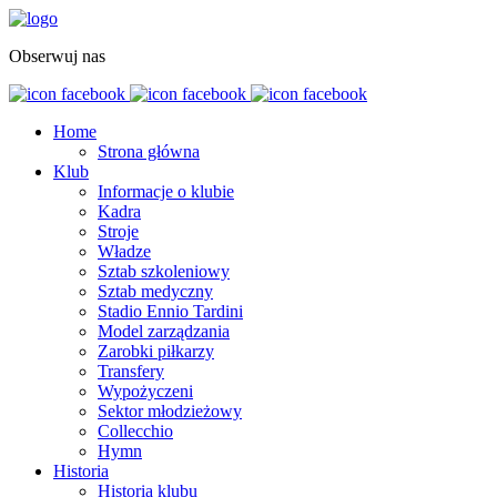
Obserwuj nas
Home
Strona główna
Klub
Informacje o klubie
Kadra
Stroje
Władze
Sztab szkoleniowy
Sztab medyczny
Stadio Ennio Tardini
Model zarządzania
Zarobki piłkarzy
Transfery
Wypożyczeni
Sektor młodzieżowy
Collecchio
Hymn
Historia
Historia klubu