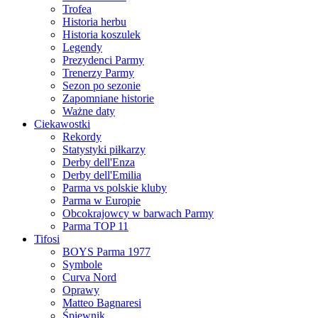
Trofea
Historia herbu
Historia koszulek
Legendy
Prezydenci Parmy
Trenerzy Parmy
Sezon po sezonie
Zapomniane historie
Ważne daty
Ciekawostki
Rekordy
Statystyki piłkarzy
Derby dell'Enza
Derby dell'Emilia
Parma vs polskie kluby
Parma w Europie
Obcokrajowcy w barwach Parmy
Parma TOP 11
Tifosi
BOYS Parma 1977
Symbole
Curva Nord
Oprawy
Matteo Bagnaresi
Śpiewnik