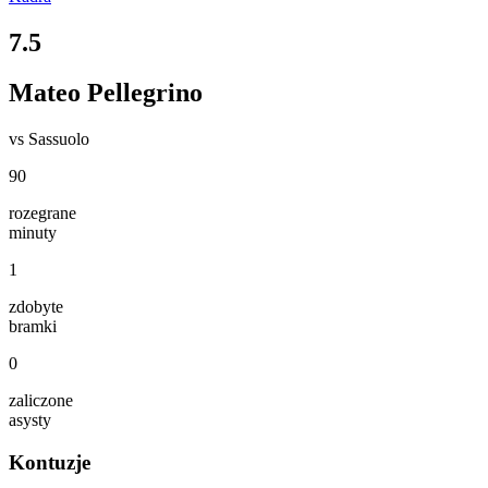
7.5
Mateo Pellegrino
vs
Sassuolo
90
rozegrane
minuty
1
zdobyte
bramki
0
zaliczone
asysty
Kontuzje