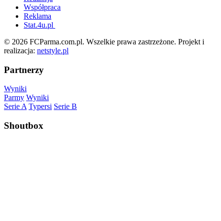
Współpraca
Reklama
Stat.4u.pl
© 2026 FCParma.com.pl. Wszelkie prawa zastrzeżone. Projekt i
realizacja:
netstyle.pl
Partnerzy
Wyniki
Parmy
Wyniki
Serie A
Typersi
Serie B
Shoutbox