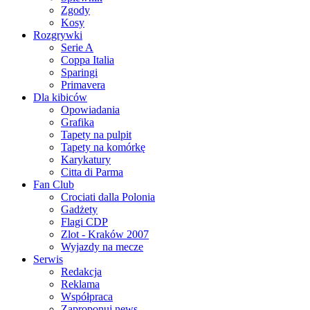
Zgody
Kosy
Rozgrywki
Serie A
Coppa Italia
Sparingi
Primavera
Dla kibiców
Opowiadania
Grafika
Tapety na pulpit
Tapety na komórkę
Karykatury
Citta di Parma
Fan Club
Crociati dalla Polonia
Gadżety
Flagi CDP
Zlot - Kraków 2007
Wyjazdy na mecze
Serwis
Redakcja
Reklama
Współpraca
Zaproponuj news