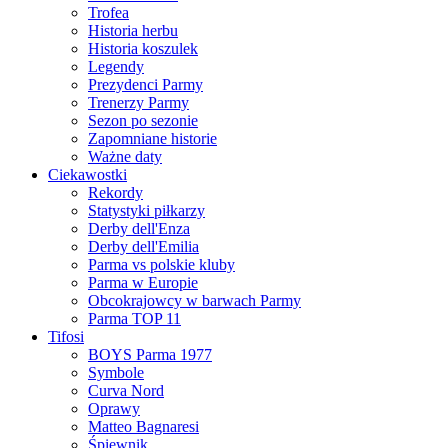
Trofea
Historia herbu
Historia koszulek
Legendy
Prezydenci Parmy
Trenerzy Parmy
Sezon po sezonie
Zapomniane historie
Ważne daty
Ciekawostki
Rekordy
Statystyki piłkarzy
Derby dell'Enza
Derby dell'Emilia
Parma vs polskie kluby
Parma w Europie
Obcokrajowcy w barwach Parmy
Parma TOP 11
Tifosi
BOYS Parma 1977
Symbole
Curva Nord
Oprawy
Matteo Bagnaresi
Śpiewnik