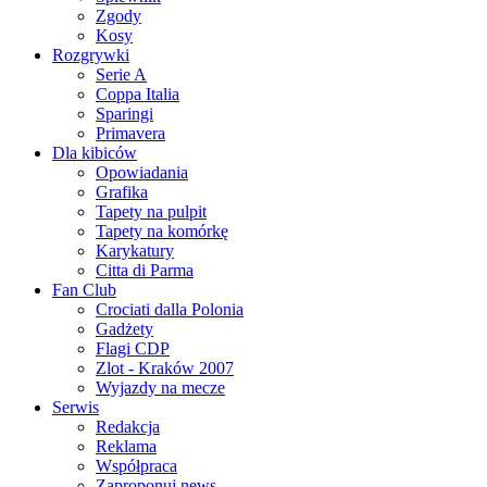
Zgody
Kosy
Rozgrywki
Serie A
Coppa Italia
Sparingi
Primavera
Dla kibiców
Opowiadania
Grafika
Tapety na pulpit
Tapety na komórkę
Karykatury
Citta di Parma
Fan Club
Crociati dalla Polonia
Gadżety
Flagi CDP
Zlot - Kraków 2007
Wyjazdy na mecze
Serwis
Redakcja
Reklama
Współpraca
Zaproponuj news