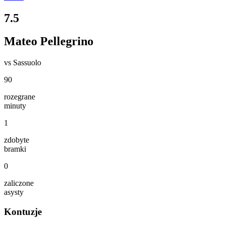
7.5
Mateo Pellegrino
vs
Sassuolo
90
rozegrane
minuty
1
zdobyte
bramki
0
zaliczone
asysty
Kontuzje