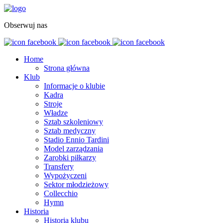
Obserwuj nas
Home
Strona główna
Klub
Informacje o klubie
Kadra
Stroje
Władze
Sztab szkoleniowy
Sztab medyczny
Stadio Ennio Tardini
Model zarządzania
Zarobki piłkarzy
Transfery
Wypożyczeni
Sektor młodzieżowy
Collecchio
Hymn
Historia
Historia klubu