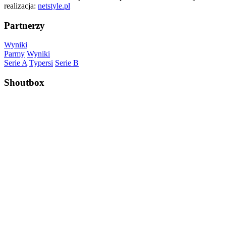
realizacja:
netstyle.pl
Partnerzy
Wyniki
Parmy
Wyniki
Serie A
Typersi
Serie B
Shoutbox