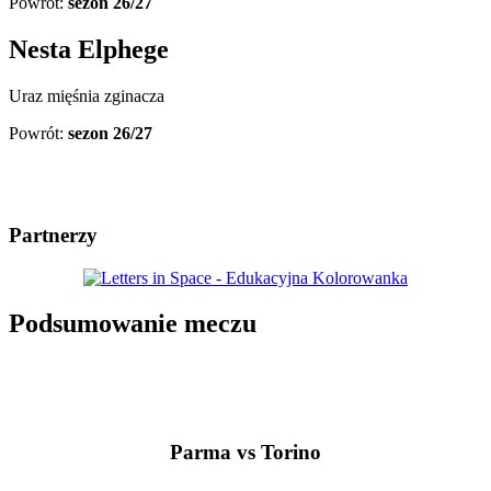
Powrót:
sezon 26/27
Nesta Elphege
Uraz mięśnia zginacza
Powrót:
sezon 26/27
Partnerzy
Podsumowanie meczu
Parma vs Torino