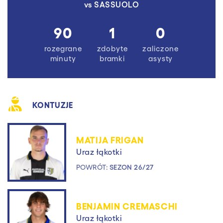
vs
SASSUOLO
90
1
0
rozegrane
zdobyte
zaliczone
minuty
bramki
asysty
KONTUZJE
MATIJA FRIGAN
Uraz łąkotki
POWRÓT:
SEZON 26/27
BENJAMIN CREMASCHI
Uraz łąkotki