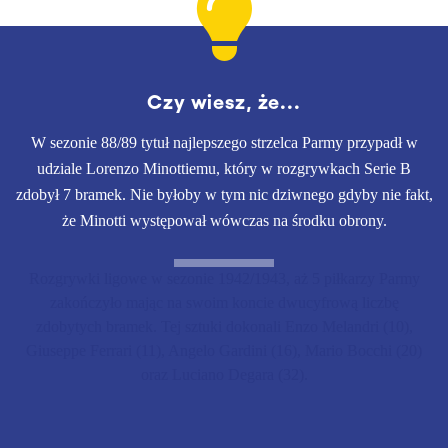
Czy wiesz, że...
W sezonie 88/89 tytuł najlepszego strzelca Parmy przypadł w
udziale Lorenzo Minottiemu, który w rozgrywkach Serie B
zdobył 7 bramek. Nie byłoby w tym nic dziwnego gdyby nie fakt,
że Minotti występował wówczas na środku obrony.
Rozgrywki ligowe w sezonie 1942/1943, aż 5 piłkarzy Parmy
zakończyło mając na swoim koncie dwucyfrową liczbę
zdobytych bramek. Tej sztuki dokonali Enzo Melandri (10),
Giuseppe Ferrari (11), Angelo Gardini (16), Mario Bocchi (20)
oraz Luciano Degara (32).