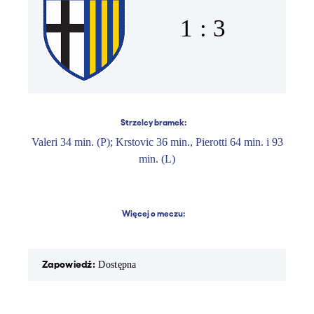
1 : 3
Strzelcy bramek:
Valeri 34 min. (P); Krstovic 36 min., Pierotti 64 min. i 93
min. (L)
Więcej o meczu:
Zapowiedź:
Rapor
Dostępna