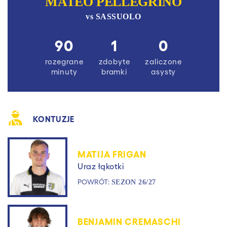
MATEO PELLEGRINO
vs
SASSUOLO
90
1
0
rozegrane
zdobyte
zaliczone
minuty
bramki
asysty
KONTUZJE
MATIJA FRIGAN
Uraz łąkotki
POWRÓT:
SEZON 26/27
BENJAMIN CREMASCHI