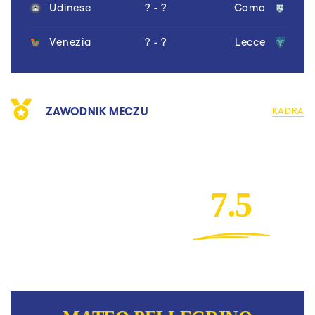
Udinese
? - ?
Como
Venezia
? - ?
Lecce
ZAWODNIK MECZU
KADRA
7.5