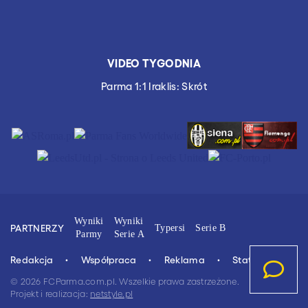
VIDEO TYGODNIA
Parma 1:1 Iraklis: Skrót
Wyniki
Wyniki
PARTNERZY
Typersi
Serie B
Parmy
Serie A
Redakcja
Współpraca
Reklama
Stat.4u.pl
© 2026 FCParma.com.pl. Wszelkie prawa zastrzeżone.
Projekt i realizacja:
netstyle.pl