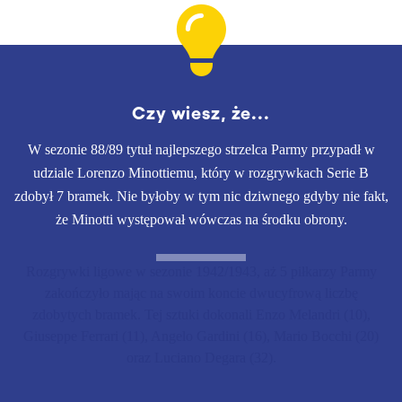
Czy wiesz, że...
W sezonie 88/89 tytuł najlepszego strzelca Parmy przypadł w
udziale Lorenzo Minottiemu, który w rozgrywkach Serie B
zdobył 7 bramek. Nie byłoby w tym nic dziwnego gdyby nie fakt,
że Minotti występował wówczas na środku obrony.
Rozgrywki ligowe w sezonie 1942/1943, aż 5 piłkarzy Parmy
zakończyło mając na swoim koncie dwucyfrową liczbę
zdobytych bramek. Tej sztuki dokonali Enzo Melandri (10),
Giuseppe Ferrari (11), Angelo Gardini (16), Mario Bocchi (20)
oraz Luciano Degara (32).