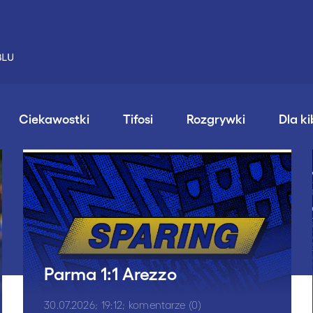
Ciekawostki
Tifosi
Rozgrywki
Dla k
Parma 1:1 Arezzo
30.07.2026; 19:12; komentarze (0)