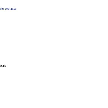
ie spotkania:
ecce