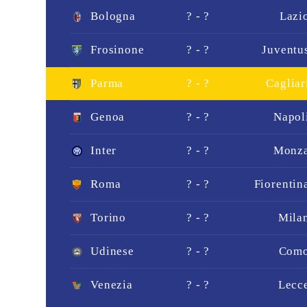
Bologna
? - ?
Lazi
Frosinone
? - ?
Juventu
Parma
? - ?
Cagliar
Genoa
? - ?
Napol
Inter
? - ?
Monz
Roma
? - ?
Fiorentin
Torino
? - ?
Mila
Udinese
? - ?
Com
Venezia
? - ?
Lecc