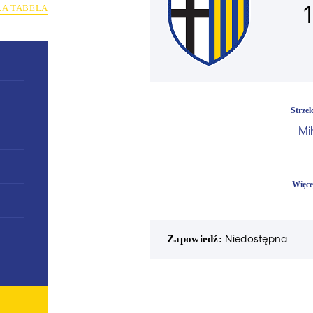
1
ŁA TABELA
Strze
Mih
Więce
Niedostępna
Zapowiedź: