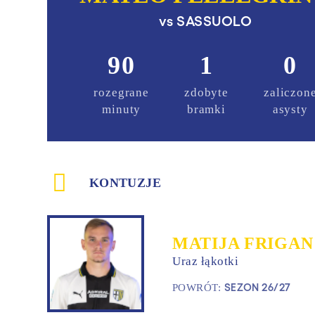
vs
SASSUOLO
90
1
0
rozegrane
zdobyte
zaliczon
minuty
bramki
asysty
KONTUZJE
MATIJA FRIGAN
Uraz łąkotki
SEZON 26/27
POWRÓT: