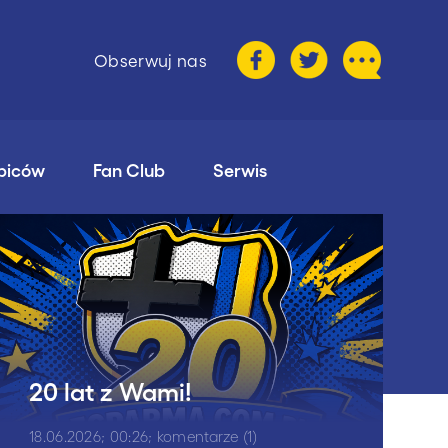
Obserwuj nas
ibiców
Fan Club
Serwis
20 lat z Wami!
18.06.2026; 00:26; komentarze (1)