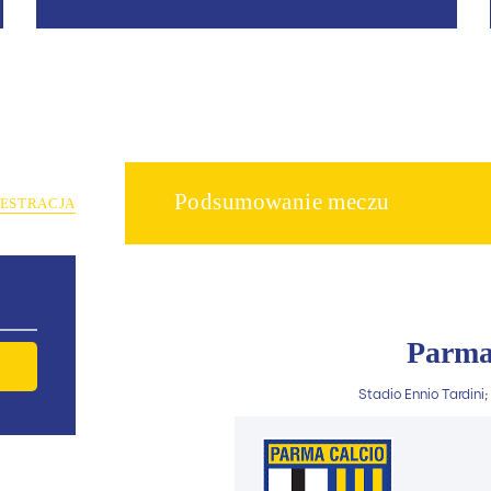
Podsumowanie meczu
JESTRACJA
Parma
Stadio Ennio Tardini;