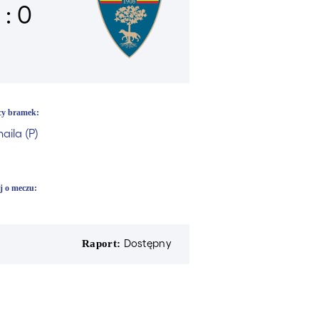
 : 0
lcy bramek:
aila (P)
j o meczu:
Dostępny
Raport: