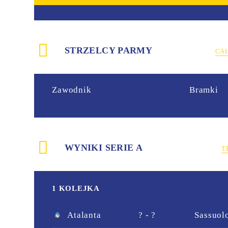
STRZELCY PARMY
CA
Zawodnik
Bramki
WYNIKI SERIE A
T
1 KOLEJKA
Atalanta
? - ?
Sassuol