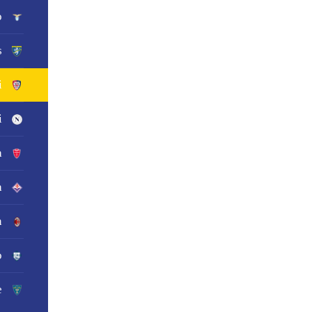
o
s
i
i
a
a
n
o
e