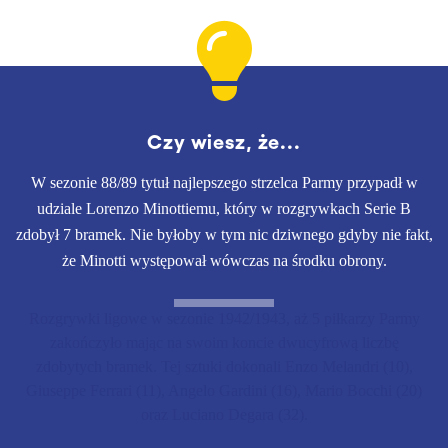
Czy wiesz, że...
W sezonie 88/89 tytuł najlepszego strzelca Parmy przypadł w
udziale Lorenzo Minottiemu, który w rozgrywkach Serie B
zdobył 7 bramek. Nie byłoby w tym nic dziwnego gdyby nie fakt,
że Minotti występował wówczas na środku obrony.
Rozgrywki ligowe w sezonie 1942/1943, aż 5 piłkarzy Parmy
zakończyło mając na swoim koncie dwucyfrową liczbę
zdobytych bramek. Tej sztuki dokonali Enzo Melandri (10),
Giuseppe Ferrari (11), Angelo Gardini (16), Mario Bocchi (20)
oraz Luciano Degara (32).