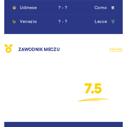
Udinese
? - ?
Como
Venezia
? - ?
Lecce
ZAWODNIK MECZU
KADRA
7.5