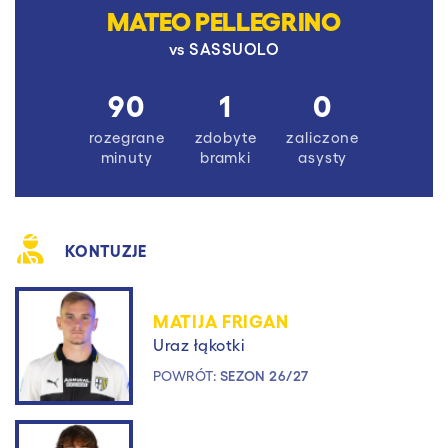
MATEO PELLEGRINO
vs
SASSUOLO
90
1
0
rozegrane
zdobyte
zaliczone
minuty
bramki
asysty
KONTUZJE
MATIJA FRIGAN
Uraz łąkotki
POWRÓT:
SEZON 26/27