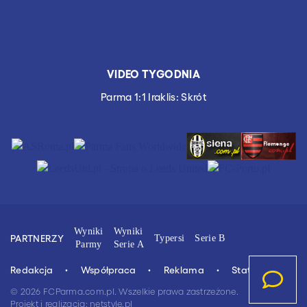
VIDEO TYGODNIA
Parma 1:1 Iraklis: Skrót
Wyniki
Wyniki
PARTNERZY
Typersi
Serie B
Parmy
Serie A
Redakcja
Współpraca
Reklama
Stat.4u.pl
© 2026 FCParma.com.pl. Wszelkie prawa zastrzeżone.
Projekt i realizacja:
netstyle.pl