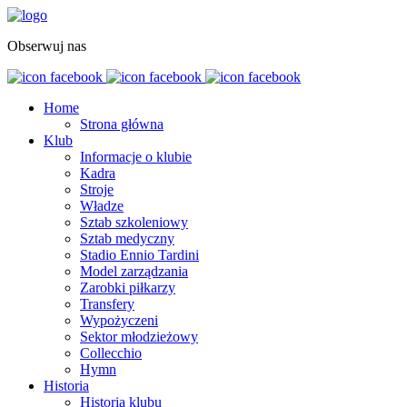
Obserwuj nas
Home
Strona główna
Klub
Informacje o klubie
Kadra
Stroje
Władze
Sztab szkoleniowy
Sztab medyczny
Stadio Ennio Tardini
Model zarządzania
Zarobki piłkarzy
Transfery
Wypożyczeni
Sektor młodzieżowy
Collecchio
Hymn
Historia
Historia klubu