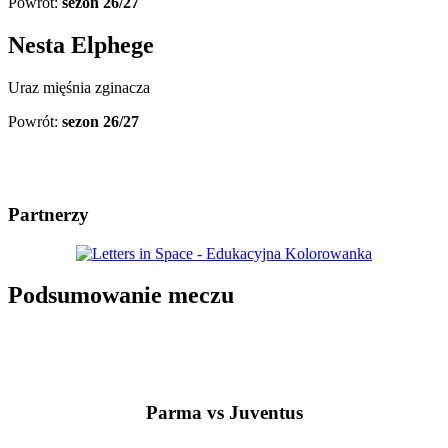
Powrót:
sezon 26/27
Nesta Elphege
Uraz mięśnia zginacza
Powrót:
sezon 26/27
Partnerzy
Podsumowanie meczu
Parma vs Juventus