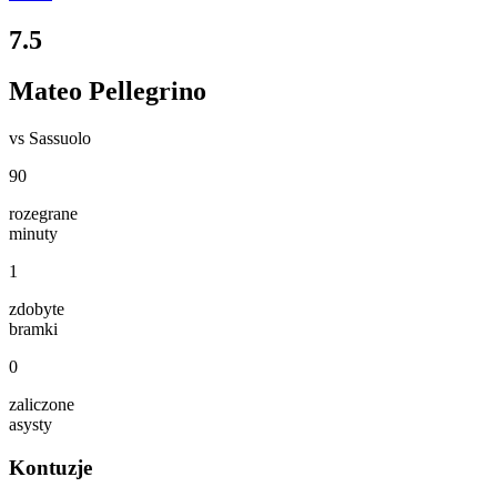
7.5
Mateo Pellegrino
vs
Sassuolo
90
rozegrane
minuty
1
zdobyte
bramki
0
zaliczone
asysty
Kontuzje