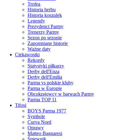
Trofea
Historia herbu
Historia koszulek
Legendy
Prezydenci Parmy
Trenerzy Parmy
Sezon po sezonie
Zapomniane historie
Ważne daty
Ciekawostki
Rekordy
Statystyki piłkarzy
Derby dell'Enza
Derby dell'Emilia
Parma vs polskie kluby
Parma w Europie
Obcokrajowcy w barwach Parmy
Parma TOP 11
Tifosi
BOYS Parma 1977
Symbole
Curva Nord
Oprawy
Matteo Bagnaresi
Śpiewnik