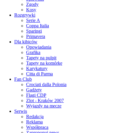
Zgody
Kosy
Rozgrywki
Serie A
Coppa Italia
Sparingi
Primavera
Dla kibiców
Opowiadania
Grafika
Tapety na pulpit
Tapety na komórkę
Karykatury
Citta di Parma
Fan Club
Crociati dalla Polonia
Gadżety
Flagi CDP
Zlot - Kraków 2007
Wyjazdy na mecze
Serwis
Redakcja
Reklama
Współpraca
Zaproponuj news