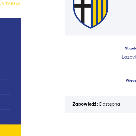
ŁA TABELA
0
Strzel
Lazovi
0
0
Więce
0
0
Zapowiedź:
Dostępna
0
0