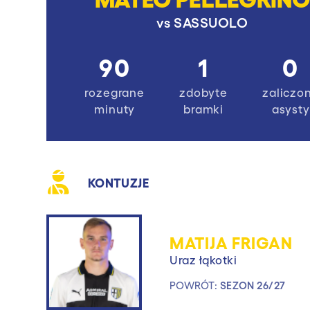
vs
SASSUOLO
90
1
0
rozegrane
zdobyte
zaliczo
minuty
bramki
asysty
KONTUZJE
MATIJA FRIGAN
Uraz łąkotki
POWRÓT:
SEZON 26/27