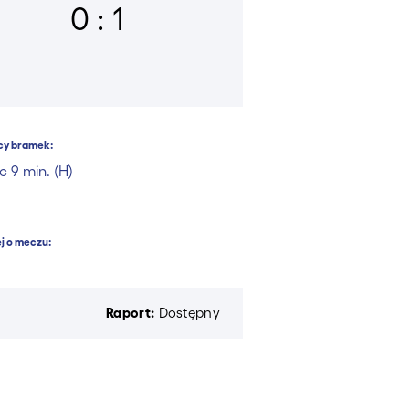
0 : 1
cy bramek:
c 9 min. (H)
j o meczu:
Raport:
Dostępny