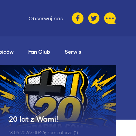
Obserwuj nas
ibiców
Fan Club
Serwis
20 lat z Wami!
18.06.2026; 00:26; komentarze (1)