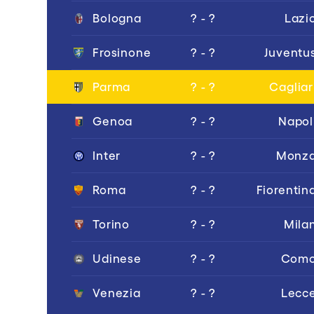
Bologna
? - ?
Lazi
Frosinone
? - ?
Juventu
Parma
? - ?
Cagliar
Genoa
? - ?
Napol
Inter
? - ?
Monz
Roma
? - ?
Fiorentin
Torino
? - ?
Mila
Udinese
? - ?
Com
Venezia
? - ?
Lecc