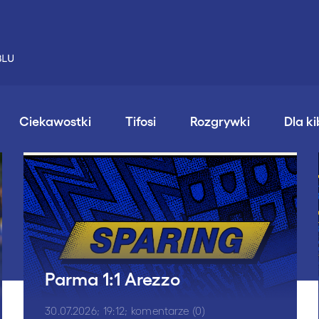
Ciekawostki
Tifosi
Rozgrywki
Dla k
Parma 1:1 Arezzo
30.07.2026; 19:12; komentarze (0)