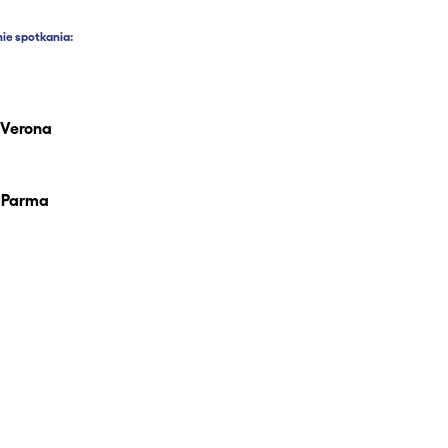
ie spotkania:
s Verona
1 Parma