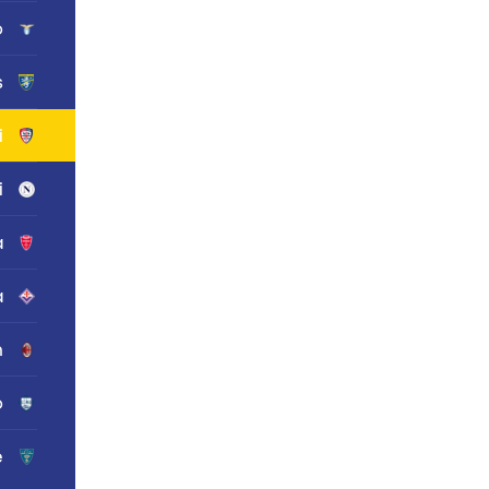
o
s
i
i
a
a
n
o
e