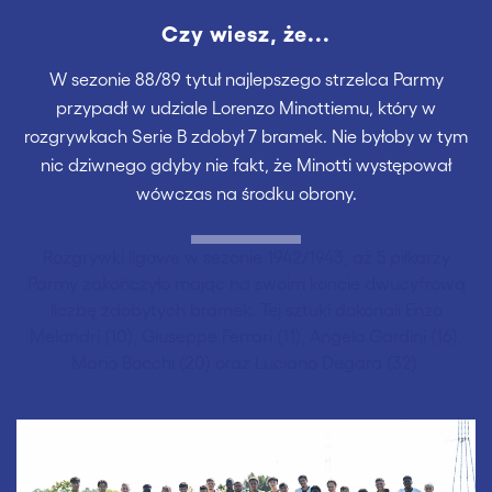
Czy wiesz, że...
W sezonie 88/89 tytuł najlepszego strzelca Parmy
przypadł w udziale Lorenzo Minottiemu, który w
rozgrywkach Serie B zdobył 7 bramek. Nie byłoby w tym
nic dziwnego gdyby nie fakt, że Minotti występował
wówczas na środku obrony.
Rozgrywki ligowe w sezonie 1942/1943, aż 5 piłkarzy
Parmy zakończyło mając na swoim koncie dwucyfrową
liczbę zdobytych bramek. Tej sztuki dokonali Enzo
Melandri (10), Giuseppe Ferrari (11), Angelo Gardini (16),
Mario Bocchi (20) oraz Luciano Degara (32).