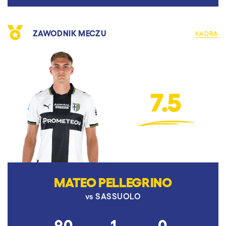
ZAWODNIK MECZU
KADRA
7.5
MATEO PELLEGRINO
vs
SASSUOLO
90
1
0