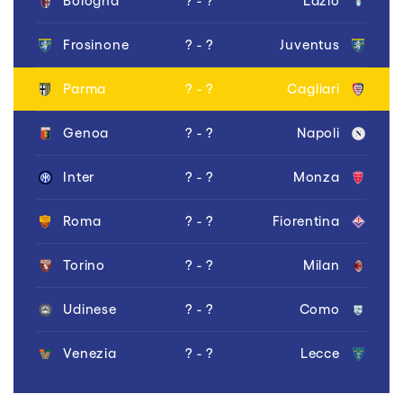
Bologna
? - ?
Lazio
Frosinone
? - ?
Juventus
Parma
? - ?
Cagliari
Genoa
? - ?
Napoli
Inter
? - ?
Monza
Roma
? - ?
Fiorentina
Torino
? - ?
Milan
Udinese
? - ?
Como
Venezia
? - ?
Lecce