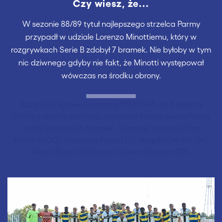
Czy wiesz, że...
W sezonie 88/89 tytuł najlepszego strzelca Parmy
przypadł w udziale Lorenzo Minottiemu, który w
rozgrywkach Serie B zdobył 7 bramek. Nie byłoby w tym
nic dziwnego gdyby nie fakt, że Minotti występował
wówczas na środku obrony.
Rozgrywki ligowe w sezonie 1942/1943, aż 5 piłkarzy
Parmy zakończyło mając na swoim koncie dwucyfrową
liczbę zdobytych bramek. Tej sztuki dokonali Enzo
Melandri (10), Giuseppe Ferrari (11), Angelo Gardini (16),
Mario Bocchi (20) oraz Luciano Degara (32).