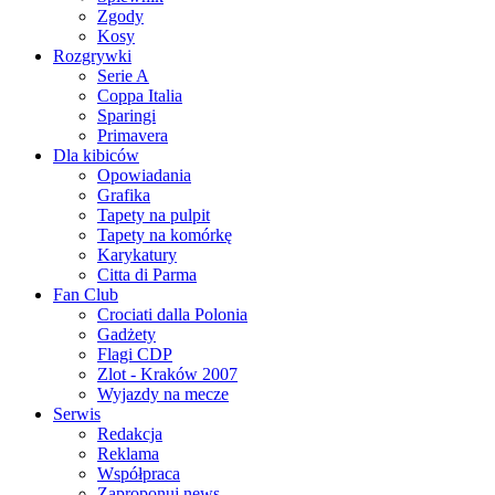
Zgody
Kosy
Rozgrywki
Serie A
Coppa Italia
Sparingi
Primavera
Dla kibiców
Opowiadania
Grafika
Tapety na pulpit
Tapety na komórkę
Karykatury
Citta di Parma
Fan Club
Crociati dalla Polonia
Gadżety
Flagi CDP
Zlot - Kraków 2007
Wyjazdy na mecze
Serwis
Redakcja
Reklama
Współpraca
Zaproponuj news