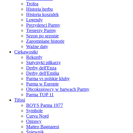
Trofea
Historia herbu
Historia koszulek
Legendy
Prezydenci Parmy
Trenerzy Parmy
Sezon po sezonie
Zapomniane historie
Ważne daty
Ciekawostki
Rekordy
Statystyki piłkarzy
Derby dell'Enza
Derby dell'Emilia
Parma vs polskie kluby
Parma w Europie
Obcokrajowcy w barwach Parmy
Parma TOP 11
Tifosi
BOYS Parma 1977
Symbole
Curva Nord
Oprawy
Matteo Bagnaresi
Śpiewnik