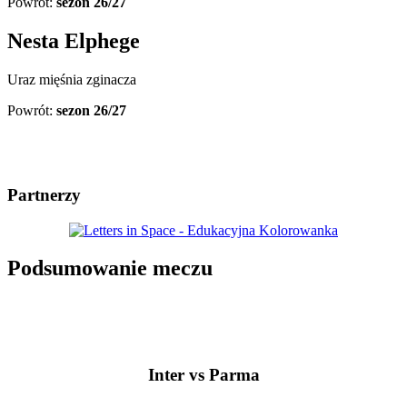
Powrót:
sezon 26/27
Nesta Elphege
Uraz mięśnia zginacza
Powrót:
sezon 26/27
Partnerzy
Podsumowanie meczu
Inter vs Parma