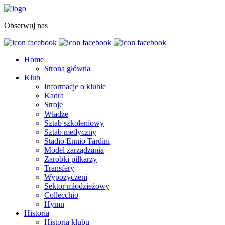
Obserwuj nas
Home
Strona główna
Klub
Informacje o klubie
Kadra
Stroje
Władze
Sztab szkoleniowy
Sztab medyczny
Stadio Ennio Tardini
Model zarządzania
Zarobki piłkarzy
Transfery
Wypożyczeni
Sektor młodzieżowy
Collecchio
Hymn
Historia
Historia klubu