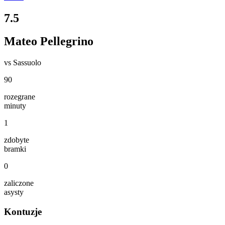
7.5
Mateo Pellegrino
vs
Sassuolo
90
rozegrane
minuty
1
zdobyte
bramki
0
zaliczone
asysty
Kontuzje