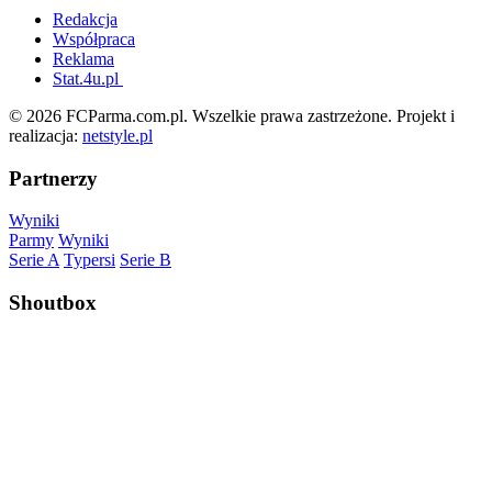
Redakcja
Współpraca
Reklama
Stat.4u.pl
© 2026 FCParma.com.pl. Wszelkie prawa zastrzeżone. Projekt i
realizacja:
netstyle.pl
Partnerzy
Wyniki
Parmy
Wyniki
Serie A
Typersi
Serie B
Shoutbox