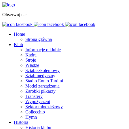
Obserwuj nas
Home
Strona główna
Klub
Informacje o klubie
Kadra
Stroje
Władze
Sztab szkoleniowy
Sztab medyczny
Stadio Ennio Tardini
Model zarządzania
Zarobki piłkarzy
Transfery
Wypożyczeni
Sektor młodzieżowy
Collecchio
Hymn
Historia
Historia klubu