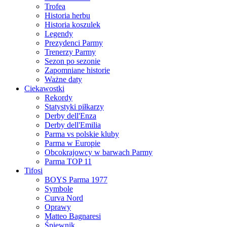
Trofea
Historia herbu
Historia koszulek
Legendy
Prezydenci Parmy
Trenerzy Parmy
Sezon po sezonie
Zapomniane historie
Ważne daty
Ciekawostki
Rekordy
Statystyki piłkarzy
Derby dell'Enza
Derby dell'Emilia
Parma vs polskie kluby
Parma w Europie
Obcokrajowcy w barwach Parmy
Parma TOP 11
Tifosi
BOYS Parma 1977
Symbole
Curva Nord
Oprawy
Matteo Bagnaresi
Śpiewnik