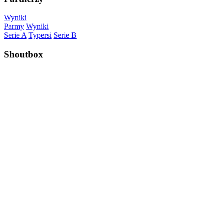
Wyniki
Parmy
Wyniki
Serie A
Typersi
Serie B
Shoutbox