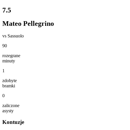
7.5
Mateo Pellegrino
vs
Sassuolo
90
rozegrane
minuty
1
zdobyte
bramki
0
zaliczone
asysty
Kontuzje