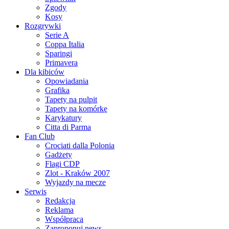
Zgody
Kosy
Rozgrywki
Serie A
Coppa Italia
Sparingi
Primavera
Dla kibiców
Opowiadania
Grafika
Tapety na pulpit
Tapety na komórkę
Karykatury
Citta di Parma
Fan Club
Crociati dalla Polonia
Gadżety
Flagi CDP
Zlot - Kraków 2007
Wyjazdy na mecze
Serwis
Redakcja
Reklama
Współpraca
Zaproponuj news