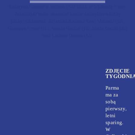
Rozgrywki ligowe w sezonie 1942/1943, aż 5 piłkarzy Parmy
zakończyło mając na swoim koncie dwucyfrową liczbę
zdobytych bramek. Tej sztuki dokonali Enzo Melandri (10),
Giuseppe Ferrari (11), Angelo Gardini (16), Mario Bocchi (20)
oraz Luciano Degara (32).
ZDJĘCIE
TYGODNI
Parma
ma za
sobą
pierwszy,
letni
sparing.
W