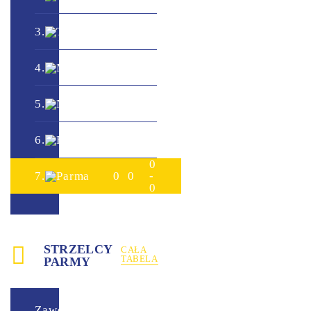
0
0
3.
Torino
0
0
-
0
0
4.
Milan
0
0
-
0
0
5.
Napoli
0
0
-
0
0
6.
Roma
0
0
-
0
0
7.
Parma
0
0
-
0
STRZELCY
CAŁA
TABELA
PARMY
Zawodnik
Bramki