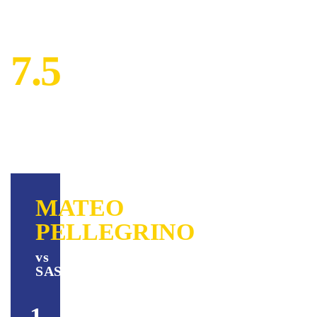
7.5
MATEO
PELLEGRINO
vs
SASSUOLO