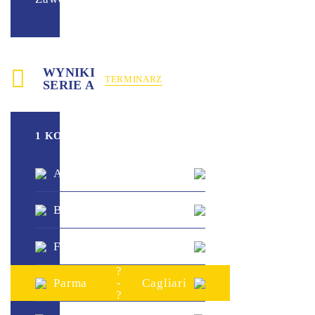
WYNIKI
TERMINARZ
SERIE A
1 KOLEJKA
?
Atalanta
-
Sassuolo
?
?
Bologna
-
Lazio
?
?
Frosinone
-
Juventus
?
?
Parma
-
Cagliari
?
?