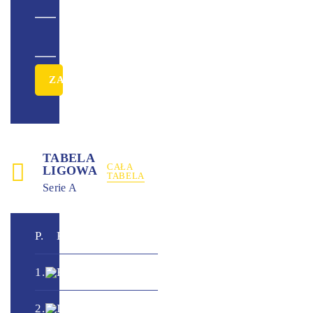
TABELA
CAŁA
LIGOWA
TABELA
Serie A
+
P.
Klub
M.
Pkt.
/
-
0
1.
Fiorentina
0
0
-
0
0
2.
Inter
0
0
-