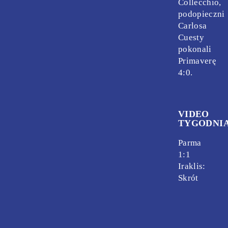
Collecchio,
podopieczni
Carlosa
Cuesty
pokonali
Primaverę
4:0.
VIDEO
TYGODNI
Parma
1:1
Iraklis:
Skrót