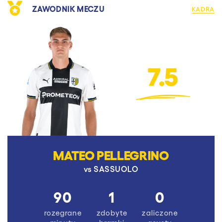
ZAWODNIK MECZU
KADRA
7.5
MATEO PELLEGRINO
vs
SASSUOLO
90
1
0
rozegrane
zdobyte
zaliczone