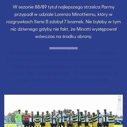
W sezonie 88/89 tytuł najlepszego strzelca Parmy
przypadł w udziale Lorenzo Minottiemu, który w
rozgrywkach Serie B zdobył 7 bramek. Nie byłoby w tym
nic dziwnego gdyby nie fakt, że Minotti występował
wówczas na środku obrony.
Rozgrywki ligowe w sezonie 1942/1943, aż 5 piłkarzy
Parmy zakończyło mając na swoim koncie dwucyfrową
liczbę zdobytych bramek. Tej sztuki dokonali Enzo
Melandri (10), Giuseppe Ferrari (11), Angelo Gardini (16),
Mario Bocchi (20) oraz Luciano Degara (32).