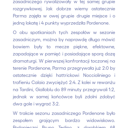
zasadniczego rywalizowały w tej samej grupie
rozgrywkowej. Jak dobrze wiemy ostatecznie
Parma zajęła w owej grupie drugie miejsce i o
jedną lokatę i 4 punkty wyprzedziła Pordenone.
O obu spotkaniach tych zespołów w sezonie
zasadniczym, można by naprawdę długo mówić
bowiem były to mecze piękne, efektowne,
zapadające w pamięć i posiadające sporą dozę
dramaturgi. W pierwszej konfrontacji toczonej na
terenie Pordenone, Parma przegrywała już 2:0 by
ostatecznie dzięki hattrickowi Noccioliniego i
trafieniu Calaio zwyciężyć 2:4. Z kolei w rewanżu
na Tardini, Gialloblu do 89 minuty przegrywali 1:2,
jednak w samej końcówce byli zdolni zdobyć
dwa gole i wygrać 3:2.
W trakcie sezonu zasadniczego Pordenone było
zespołem grającym bardzo widowiskowo.
Podopieczni Bruno Tedino, z dorobkiem 68