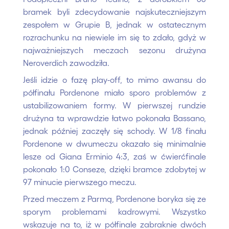
bramek byli zdecydowanie najskuteczniejszym
zespołem w Grupie B, jednak w ostatecznym
rozrachunku na niewiele im się to zdało, gdyż w
najważniejszych meczach sezonu drużyna
Neroverdich zawodziła.
Jeśli idzie o fazę play-off, to mimo awansu do
półfinału Pordenone miało sporo problemów z
ustabilizowaniem formy. W pierwszej rundzie
drużyna ta wprawdzie łatwo pokonała Bassano,
jednak później zaczęły się schody. W 1/8 finału
Pordenone w dwumeczu okazało się minimalnie
lesze od Giana Erminio 4:3, zaś w ćwierćfinale
pokonało 1:0 Conseze, dzięki bramce zdobytej w
97 minucie pierwszego meczu.
Przed meczem z Parmą, Pordenone boryka się ze
sporym problemami kadrowymi. Wszystko
wskazuje na to, iż w półfinale zabraknie dwóch