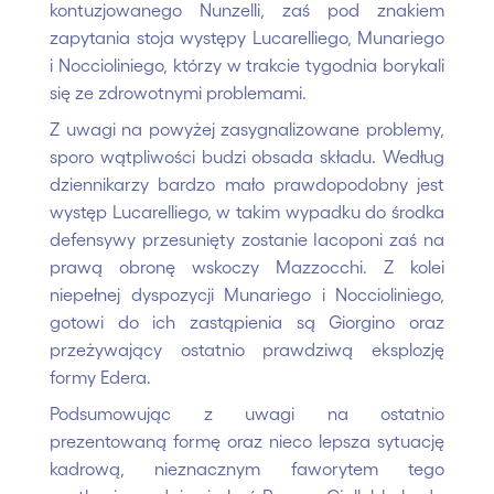
kontuzjowanego Nunzelli, zaś pod znakiem
zapytania stoja występy Lucarelliego, Munariego
i Noccioliniego, którzy w trakcie tygodnia borykali
się ze zdrowotnymi problemami.
Z uwagi na powyżej zasygnalizowane problemy,
sporo wątpliwości budzi obsada składu. Według
dziennikarzy bardzo mało prawdopodobny jest
występ Lucarelliego, w takim wypadku do środka
defensywy przesunięty zostanie Iacoponi zaś na
prawą obronę wskoczy Mazzocchi. Z kolei
niepełnej dyspozycji Munariego i Noccioliniego,
gotowi do ich zastąpienia są Giorgino oraz
przeżywający ostatnio prawdziwą eksplozję
formy Edera.
Podsumowując z uwagi na ostatnio
prezentowaną formę oraz nieco lepsza sytuację
kadrową, nieznacznym faworytem tego