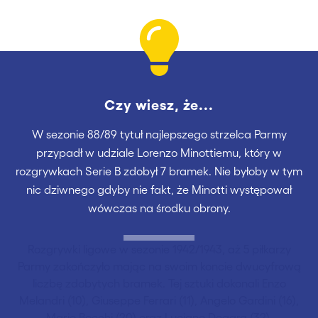
Czy wiesz, że...
W sezonie 88/89 tytuł najlepszego strzelca Parmy
przypadł w udziale Lorenzo Minottiemu, który w
rozgrywkach Serie B zdobył 7 bramek. Nie byłoby w tym
nic dziwnego gdyby nie fakt, że Minotti występował
wówczas na środku obrony.
Rozgrywki ligowe w sezonie 1942/1943, aż 5 piłkarzy
Parmy zakończyło mając na swoim koncie dwucyfrową
liczbę zdobytych bramek. Tej sztuki dokonali Enzo
Melandri (10), Giuseppe Ferrari (11), Angelo Gardini (16),
Mario Bocchi (20) oraz Luciano Degara (32).