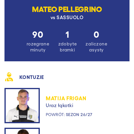
MATEO PELLEGRINO
vs
SASSUOLO
90
1
0
rozegrane
zdobyte
zaliczone
minuty
bramki
asysty
KONTUZJE
MATIJA FRIGAN
Uraz łąkotki
POWRÓT:
SEZON 26/27