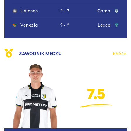
Udinese
? - ?
Como
Venezia
? - ?
Lecce
ZAWODNIK MECZU
KADRA
7.5