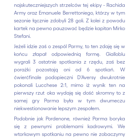
najskuteczniejszych strzelców tej ekipy - Rachida
Army oraz Emanuele Berrettoniego, którzy w tym
sezonie łącznie zdobyli 28 goli. Z kolei z powodu
kartek na pewno pauzować będzie kapitan Mirko
Stefani.
Jeżeli idzie zaś o zespól Parmy, to ten zdaję się w
końcu złapał odpowiednią formę. Gialloblu
wygrali 3 ostatnie spotkania z rzędu, zaś bez
porażki pozostają oni od 6 spotkań. W
ćwierćfinale podopieczni D'Aversy dwukrotnie
pokonali Lucchese 2:1, mimo iż wynik ten na
pierwszy rzut oka wydaję się dość skromny to z
samej gry Parma była w tym dwumeczu
niekwestionowanie lepszym zespołem.
Podobnie jak Pordenone, również Parma boryka
się z pewnymi problemami kadrowymi. We
wtorkowym spotkaniu na pewno nie zobaczymy