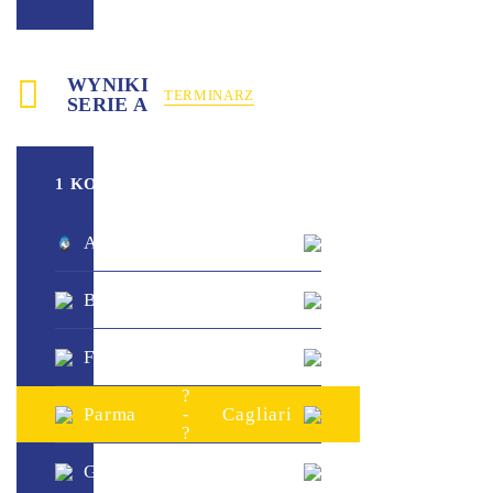
WYNIKI
TERMINARZ
SERIE A
1 KOLEJKA
?
Atalanta
-
Sassuolo
?
?
Bologna
-
Lazio
?
?
Frosinone
-
Juventus
?
?
Parma
-
Cagliari
?
?
Genoa
-
Napoli
?