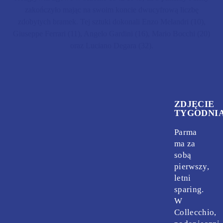
zakończyło mając na swoim koncie dwucyfrową liczbę
zdobytych bramek. Tej sztuki dokonali Enzo Melandri (10),
Giuseppe Ferrari (11), Angelo Gardini (16), Mario Bocchi (20)
oraz Luciano Degara (32).
ZDJĘCIE
TYGODNI
Parma
ma za
sobą
pierwszy,
letni
sparing.
W
Collecchio,