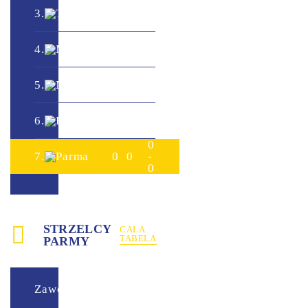
0
3.
Torino
0
0
-
0
0
4.
Milan
0
0
-
0
0
5.
Napoli
0
0
-
0
0
6.
Roma
0
0
-
0
0
7.
Parma
0
0
-
0
STRZELCY
CAŁA
TABELA
PARMY
Zawodnik
Bramki