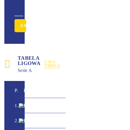
TABELA
CAŁA
LIGOWA
TABELA
Serie A
+
P.
Klub
M.
Pkt.
/
-
0
1.
Fiorentina
0
0
-
0
0
2.
Inter
0
0
-
0