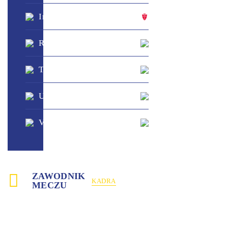
?
Inter
-
Monza
?
?
Roma
-
Fiorentina
?
?
Torino
-
Milan
?
?
Udinese
-
Como
?
?
Venezia
-
Lecce
?
ZAWODNIK
KADRA
MECZU