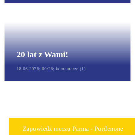
20 lat z Wami!
18.06.2026; 00:26; komentarze (1)
Zapowiedź meczu Parma - Pordenone