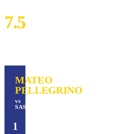
7.5
MATEO
PELLEGRINO
vs
SASSUOLO
1
0