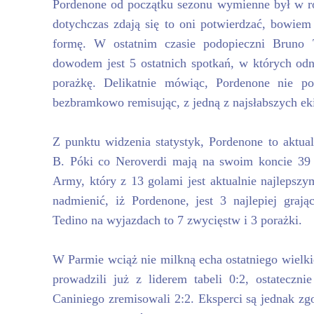
Pordenone od początku sezonu wymienne był w ro
dotychczas zdają się to oni potwierdzać, bowiem
formę. W ostatnim czasie podopieczni Bruno 
dowodem jest 5 ostatnich spotkań, w których od
porażkę. Delikatnie mówiąc, Pordenone nie po
bezbramkowo remisując, z jedną z najsłabszych ek
Z punktu widzenia statystyk, Pordenone to aktua
B. Póki co Neroverdi mają na swoim koncie 39 
Army, który z 13 golami jest aktualnie najlepsz
nadmienić, iż Pordenone, jest 3 najlepiej graj
Tedino na wyjazdach to 7 zwycięstw i 3 porażki.
W Parmie wciąż nie milkną echa ostatniego wielk
prowadzili już z liderem tabeli 0:2, ostateczni
Caniniego zremisowali 2:2. Eksperci są jednak zg