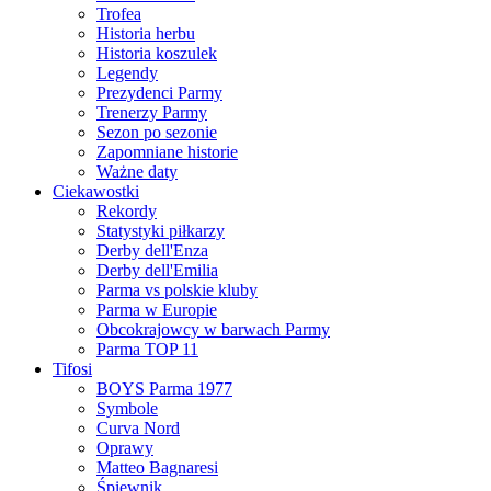
Trofea
Historia herbu
Historia koszulek
Legendy
Prezydenci Parmy
Trenerzy Parmy
Sezon po sezonie
Zapomniane historie
Ważne daty
Ciekawostki
Rekordy
Statystyki piłkarzy
Derby dell'Enza
Derby dell'Emilia
Parma vs polskie kluby
Parma w Europie
Obcokrajowcy w barwach Parmy
Parma TOP 11
Tifosi
BOYS Parma 1977
Symbole
Curva Nord
Oprawy
Matteo Bagnaresi
Śpiewnik