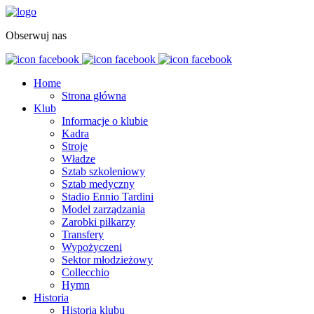
Obserwuj nas
Home
Strona główna
Klub
Informacje o klubie
Kadra
Stroje
Władze
Sztab szkoleniowy
Sztab medyczny
Stadio Ennio Tardini
Model zarządzania
Zarobki piłkarzy
Transfery
Wypożyczeni
Sektor młodzieżowy
Collecchio
Hymn
Historia
Historia klubu