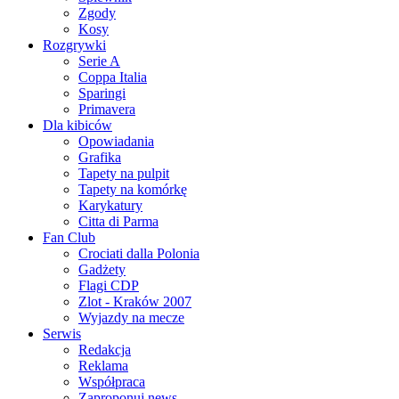
Zgody
Kosy
Rozgrywki
Serie A
Coppa Italia
Sparingi
Primavera
Dla kibiców
Opowiadania
Grafika
Tapety na pulpit
Tapety na komórkę
Karykatury
Citta di Parma
Fan Club
Crociati dalla Polonia
Gadżety
Flagi CDP
Zlot - Kraków 2007
Wyjazdy na mecze
Serwis
Redakcja
Reklama
Współpraca
Zaproponuj news