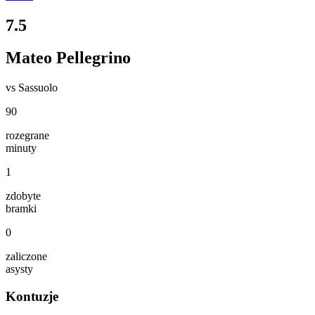
7.5
Mateo Pellegrino
vs
Sassuolo
90
rozegrane
minuty
1
zdobyte
bramki
0
zaliczone
asysty
Kontuzje