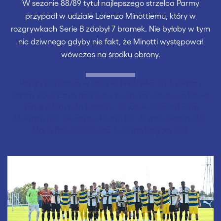
W sezonie 88/89 tytuł najlepszego strzelca Parmy
przypadł w udziale Lorenzo Minottiemu, który w
rozgrywkach Serie B zdobył 7 bramek. Nie byłoby w tym
nic dziwnego gdyby nie fakt, że Minotti występował
wówczas na środku obrony.
Rozgrywki ligowe w sezonie 1942/1943, aż 5 piłkarzy
Parmy zakończyło mając na swoim koncie dwucyfrową
liczbę zdobytych bramek. Tej sztuki dokonali Enzo
Melandri (10), Giuseppe Ferrari (11), Angelo Gardini (16),
Mario Bocchi (20) oraz Luciano Degara (32).