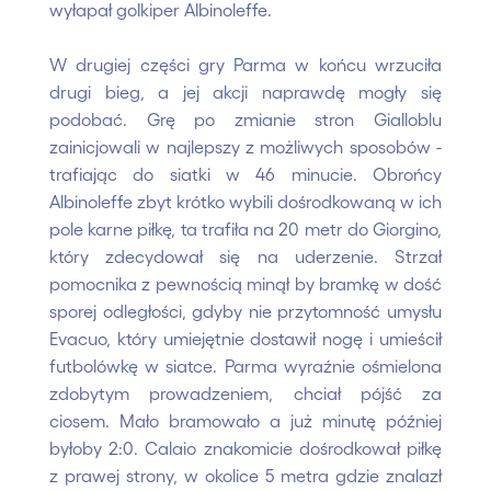
wyłapał golkiper Albinoleffe.
W drugiej części gry Parma w końcu wrzuciła
drugi bieg, a jej akcji naprawdę mogły się
podobać. Grę po zmianie stron Gialloblu
zainicjowali w najlepszy z możliwych sposobów -
trafiając do siatki w 46 minucie. Obrońcy
Albinoleffe zbyt krótko wybili dośrodkowaną w ich
pole karne piłkę, ta trafiła na 20 metr do Giorgino,
który zdecydował się na uderzenie. Strzał
pomocnika z pewnością minął by bramkę w dość
sporej odległości, gdyby nie przytomność umysłu
Evacuo, który umiejętnie dostawił nogę i umieścił
futbolówkę w siatce. Parma wyraźnie ośmielona
zdobytym prowadzeniem, chciał pójść za
ciosem. Mało bramowało a już minutę później
byłoby 2:0. Calaio znakomicie dośrodkował piłkę
z prawej strony, w okolice 5 metra gdzie znalazł