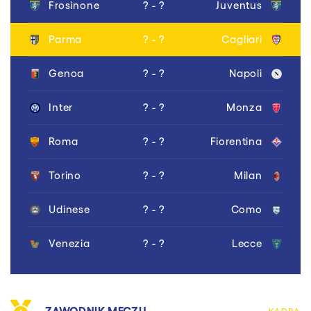
Frosinone
? - ?
Juventus
Parma
? - ?
Cagliari
Genoa
? - ?
Napoli
Inter
? - ?
Monza
Roma
? - ?
Fiorentina
Torino
? - ?
Milan
Udinese
? - ?
Como
Venezia
? - ?
Lecce
ZAWODNIK MECZU
KADRA