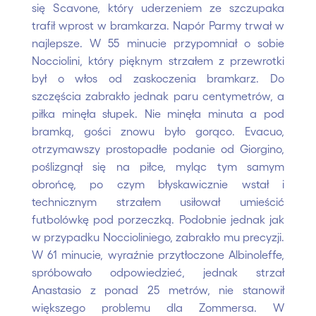
się Scavone, który uderzeniem ze szczupaka
trafił wprost w bramkarza. Napór Parmy trwał w
najlepsze. W 55 minucie przypomniał o sobie
Nocciolini, który pięknym strzałem z przewrotki
był o włos od zaskoczenia bramkarz. Do
szczęścia zabrakło jednak paru centymetrów, a
piłka minęła słupek. Nie minęła minuta a pod
bramką, gości znowu było gorąco. Evacuo,
otrzymawszy prostopadłe podanie od Giorgino,
poślizgnął się na piłce, myląc tym samym
obrońcę, po czym błyskawicznie wstał i
technicznym strzałem usiłował umieścić
futbolówkę pod porzeczką. Podobnie jednak jak
w przypadku Noccioliniego, zabrakło mu precyzji.
W 61 minucie, wyraźnie przytłoczone Albinoleffe,
spróbowało odpowiedzieć, jednak strzał
Anastasio z ponad 25 metrów, nie stanowił
większego problemu dla Zommersa. W