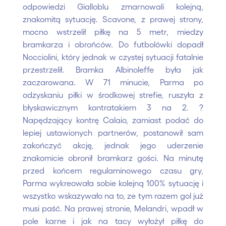
odpowiedzi Gialloblu zmarnowali kolejną,
znakomitą sytuację. Scavone, z prawej strony,
mocno wstrzelił piłkę na 5 metr, miedzy
bramkarza i obrońców. Do futbolówki dopadł
Nocciolini, który jednak w czystej sytuacji fatalnie
przestrzelił. Bramka Albinoleffe była jak
zaczarowana. W 71 minucie, Parma po
odzyskaniu piłki w środkowej strefie, ruszyła z
błyskawicznym kontratakiem 3 na 2. ?
Napędzający kontrę Calaio, zamiast podać do
lepiej ustawionych partnerów, postanowił sam
zakończyć akcję, jednak jego uderzenie
znakomicie obronił bramkarz gości. Na minutę
przed końcem regulaminowego czasu gry,
Parma wykreowała sobie kolejną 100% sytuację i
wszystko wskazywało na to, ze tym razem gol już
musi paść. Na prawej stronie, Melandri, wpadł w
pole karne i jak na tacy wyłożył piłkę do