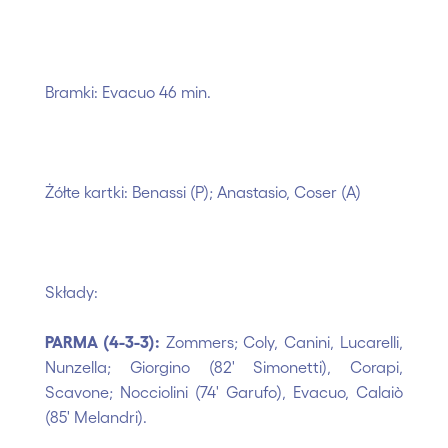
Bramki: Evacuo 46 min.
Żółte kartki: Benassi (P); Anastasio, Coser (A)
Składy:
PARMA (4-3-3):
Zommers; Coly, Canini, Lucarelli,
Nunzella; Giorgino (82' Simonetti), Corapi,
Scavone; Nocciolini (74' Garufo), Evacuo, Calaiò
(85' Melandri).