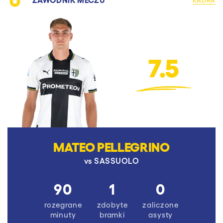
7.5
MATEO PELLEGRINO
vs
SASSUOLO
90
1
0
rozegrane
zdobyte
zaliczone
minuty
bramki
asysty