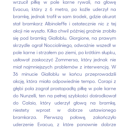
wrzucił piłkę w pole karne rywali, na głowę
Evacuo, który z 6 metra, po koźle uderzył na
bramkę, jednak trafił w sam środek, gdzie akurat
stał bramkarz Albinoleffe i ostatecznie nic z tej
akcji nie wyszło. Kilka chwil później groźnie zrobiło
się pod bramką Gialloblu. Giorgione, na prawym
skrzydle ograł Noccioliniego, odważnie wszedł w
pole karne i strzałem po ziemi, po krótkim słupku,
usiłował zaskoczyć Zommersa, który jednak nie
miał najmniejszych problemów z interwencją. W
36 minucie Gialloblu w końcu przeprowadzili
akcję, która miała odpowiednie tempo. Corapi z
głębi pola zagrał prostopadłą piłkę w pole karne
do Nunzelli, ten na pełnej szybkości dośrodkował
do Calaio, który uderzył głową na bramkę,
niestety wprost w dobrze ustawionego
bramkarza. Pierwszą połowę, zakończyło
uderzenie Evacuo, z które ponownie dobrze