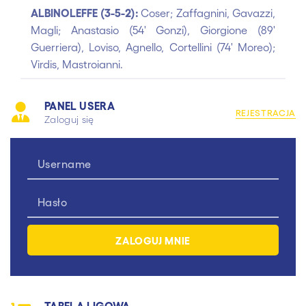
ALBINOLEFFE (3-5-2):
Coser; Zaffagnini, Gavazzi,
Magli; Anastasio (54' Gonzi), Giorgione (89'
Guerriera), Loviso, Agnello, Cortellini (74' Moreo);
Virdis, Mastroianni.
PANEL USERA
REJESTRACJA
Zaloguj się
TABELA LIGOWA