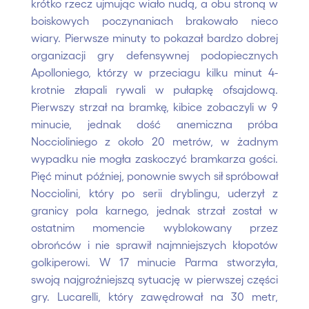
krótko rzecz ujmując wiało nudą, a obu stroną w
boiskowych poczynaniach brakowało nieco
wiary. Pierwsze minuty to pokazał bardzo dobrej
organizacji gry defensywnej podopiecznych
Apolloniego, którzy w przeciagu kilku minut 4-
krotnie złapali rywali w pułapkę ofsajdową.
Pierwszy strzał na bramkę, kibice zobaczyli w 9
minucie, jednak dość anemiczna próba
Noccioliniego z około 20 metrów, w żadnym
wypadku nie mogła zaskoczyć bramkarza gości.
Pięć minut później, ponownie swych sił spróbował
Nocciolini, który po serii dryblingu, uderzył z
granicy pola karnego, jednak strzał został w
ostatnim momencie wyblokowany przez
obrońców i nie sprawił najmniejszych kłopotów
golkiperowi. W 17 minucie Parma stworzyła,
swoją najgroźniejszą sytuację w pierwszej części
gry. Lucarelli, który zawędrował na 30 metr,