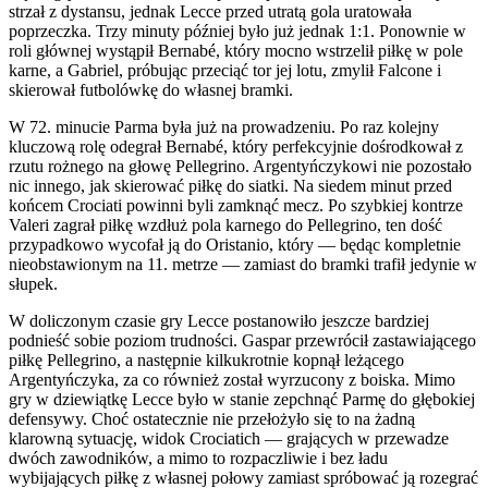
strzał z dystansu, jednak Lecce przed utratą gola uratowała
poprzeczka. Trzy minuty później było już jednak 1:1. Ponownie w
roli głównej wystąpił Bernabé, który mocno wstrzelił piłkę w pole
karne, a Gabriel, próbując przeciąć tor jej lotu, zmylił Falcone i
skierował futbolówkę do własnej bramki.
W 72. minucie Parma była już na prowadzeniu. Po raz kolejny
kluczową rolę odegrał Bernabé, który perfekcyjnie dośrodkował z
rzutu rożnego na głowę Pellegrino. Argentyńczykowi nie pozostało
nic innego, jak skierować piłkę do siatki. Na siedem minut przed
końcem Crociati powinni byli zamknąć mecz. Po szybkiej kontrze
Valeri zagrał piłkę wzdłuż pola karnego do Pellegrino, ten dość
przypadkowo wycofał ją do Oristanio, który — będąc kompletnie
nieobstawionym na 11. metrze — zamiast do bramki trafił jedynie w
słupek.
W doliczonym czasie gry Lecce postanowiło jeszcze bardziej
podnieść sobie poziom trudności. Gaspar przewrócił zastawiającego
piłkę Pellegrino, a następnie kilkukrotnie kopnął leżącego
Argentyńczyka, za co również został wyrzucony z boiska. Mimo
gry w dziewiątkę Lecce było w stanie zepchnąć Parmę do głębokiej
defensywy. Choć ostatecznie nie przełożyło się to na żadną
klarowną sytuację, widok Crociatich — grających w przewadze
dwóch zawodników, a mimo to rozpaczliwie i bez ładu
wybijających piłkę z własnej połowy zamiast spróbować ją rozegrać