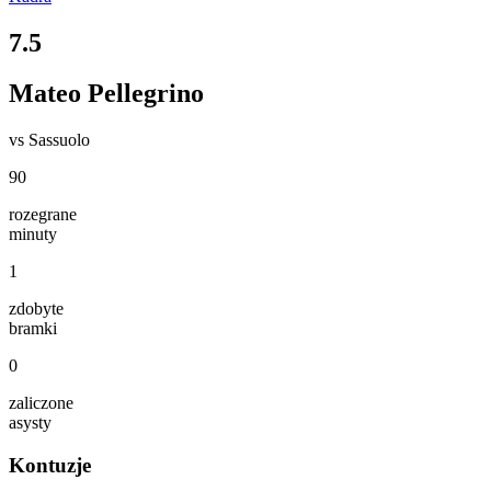
7.5
Mateo Pellegrino
vs
Sassuolo
90
rozegrane
minuty
1
zdobyte
bramki
0
zaliczone
asysty
Kontuzje