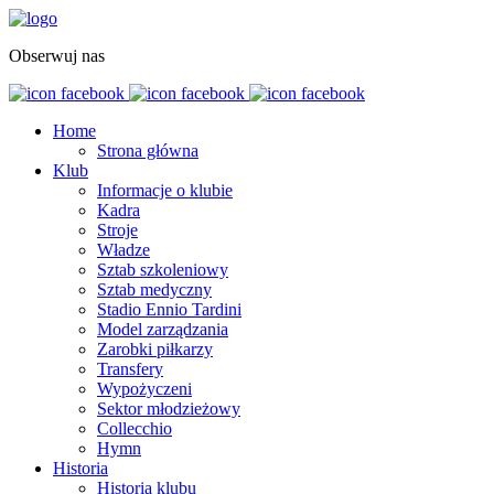
Obserwuj nas
Home
Strona główna
Klub
Informacje o klubie
Kadra
Stroje
Władze
Sztab szkoleniowy
Sztab medyczny
Stadio Ennio Tardini
Model zarządzania
Zarobki piłkarzy
Transfery
Wypożyczeni
Sektor młodzieżowy
Collecchio
Hymn
Historia
Historia klubu