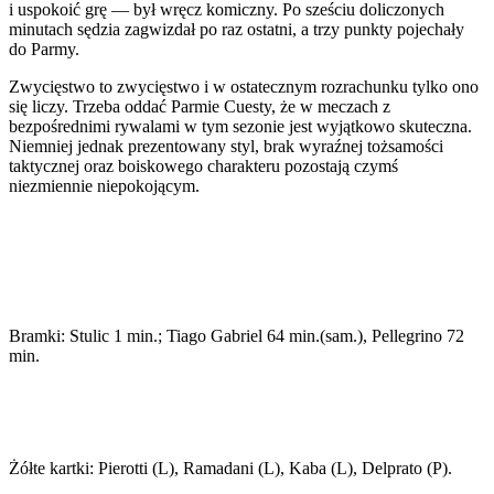
i uspokoić grę — był wręcz komiczny. Po sześciu doliczonych
minutach sędzia zagwizdał po raz ostatni, a trzy punkty pojechały
do Parmy.
Zwycięstwo to zwycięstwo i w ostatecznym rozrachunku tylko ono
się liczy. Trzeba oddać Parmie Cuesty, że w meczach z
bezpośrednimi rywalami w tym sezonie jest wyjątkowo skuteczna.
Niemniej jednak prezentowany styl, brak wyraźnej tożsamości
taktycznej oraz boiskowego charakteru pozostają czymś
niezmiennie niepokojącym.
Bramki: Stulic 1 min.; Tiago Gabriel 64 min.(sam.), Pellegrino 72
min.
Żółte kartki: Pierotti (L), Ramadani (L), Kaba (L), Delprato (P).