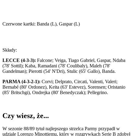
Czerwone kartki: Banda (L), Gaspar (L)
Składy:
LECCE (4-3-3):
Falcone; Veiga, Tiago Gabriel, Gaspar, Ndaba
(78' Sottil); Kaba, Ramadani (78' Coulibaly), Maleh (78'
Gandelman); Pierotti (54' N'Dri), Stulic (65' Gallo), Banda.
PARMA (4-3-2-1):
Corvi; Delprato, Circati, Valenti, Valeri;
Bernabé (80' Ordonez), Keita (63' Estevez), Sorensen; Oristanio
(85' Britschgi), Ondrejka (80' Benedyczak); Pellegrino.
Czy wiesz, że...
W sezonie 88/89 tytuł najlepszego strzelca Parmy przypadł w
udziale Lorenzo Minottiemu, który w rozgrywkach Serie B zdobył