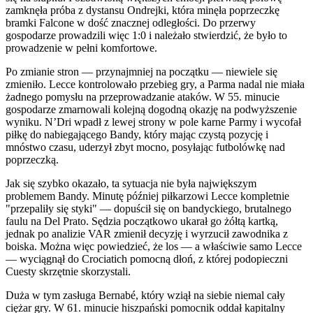
zamknęła próba z dystansu Ondrejki, która minęła poprzeczkę
bramki Falcone w dość znacznej odległości. Do przerwy
gospodarze prowadzili więc 1:0 i należało stwierdzić, że było to
prowadzenie w pełni komfortowe.
Po zmianie stron — przynajmniej na początku — niewiele się
zmieniło. Lecce kontrolowało przebieg gry, a Parma nadal nie miała
żadnego pomysłu na przeprowadzanie ataków. W 55. minucie
gospodarze zmarnowali kolejną dogodną okazję na podwyższenie
wyniku. N’Dri wpadł z lewej strony w pole karne Parmy i wycofał
piłkę do nabiegającego Bandy, który mając czystą pozycję i
mnóstwo czasu, uderzył zbyt mocno, posyłając futbolówkę nad
poprzeczką.
Jak się szybko okazało, ta sytuacja nie była największym
problemem Bandy. Minutę później piłkarzowi Lecce kompletnie
"przepaliły się styki" — dopuścił się on bandyckiego, brutalnego
faulu na Del Prato. Sędzia początkowo ukarał go żółtą kartką,
jednak po analizie VAR zmienił decyzję i wyrzucił zawodnika z
boiska. Można więc powiedzieć, że los — a właściwie samo Lecce
— wyciągnął do Crociatich pomocną dłoń, z której podopieczni
Cuesty skrzętnie skorzystali.
Duża w tym zasługa Bernabé, który wziął na siebie niemal cały
ciężar gry. W 61. minucie hiszpański pomocnik oddał kapitalny