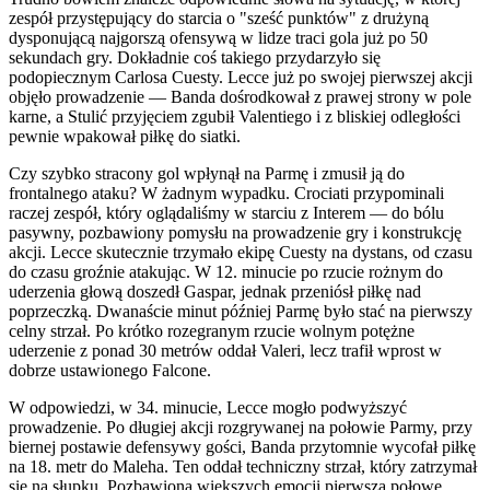
zespół przystępujący do starcia o "sześć punktów" z drużyną
dysponującą najgorszą ofensywą w lidze traci gola już po 50
sekundach gry. Dokładnie coś takiego przydarzyło się
podopiecznym Carlosa Cuesty. Lecce już po swojej pierwszej akcji
objęło prowadzenie — Banda dośrodkował z prawej strony w pole
karne, a Stulić przyjęciem zgubił Valentiego i z bliskiej odległości
pewnie wpakował piłkę do siatki.
Czy szybko stracony gol wpłynął na Parmę i zmusił ją do
frontalnego ataku? W żadnym wypadku. Crociati przypominali
raczej zespół, który oglądaliśmy w starciu z Interem — do bólu
pasywny, pozbawiony pomysłu na prowadzenie gry i konstrukcję
akcji. Lecce skutecznie trzymało ekipę Cuesty na dystans, od czasu
do czasu groźnie atakując. W 12. minucie po rzucie rożnym do
uderzenia głową doszedł Gaspar, jednak przeniósł piłkę nad
poprzeczką. Dwanaście minut później Parmę było stać na pierwszy
celny strzał. Po krótko rozegranym rzucie wolnym potężne
uderzenie z ponad 30 metrów oddał Valeri, lecz trafił wprost w
dobrze ustawionego Falcone.
W odpowiedzi, w 34. minucie, Lecce mogło podwyższyć
prowadzenie. Po długiej akcji rozgrywanej na połowie Parmy, przy
biernej postawie defensywy gości, Banda przytomnie wycofał piłkę
na 18. metr do Maleha. Ten oddał techniczny strzał, który zatrzymał
się na słupku. Pozbawioną większych emocji pierwszą połowę