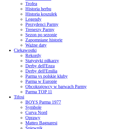
Trofea
Historia herbu
Historia koszulek
Legendy
Prezydenci Parmy
Trenerzy Parmy
Sezon po sezonie
Zapomniane historie
Ważne daty
Ciekawostki
Rekordy
Statystyki piłkarzy
Derby dell'Enza
Derby dell'Emilia
Parma vs polskie kluby
Parma w Europie
Obcokrajowcy w barwach Parmy
Parma TOP 11
Tifosi
BOYS Parma 1977
Symbole
Curva Nord
Oprawy
Matteo Bagnaresi
Śpiewnik