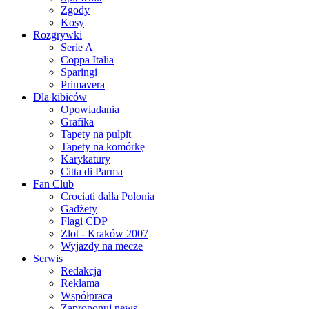
Zgody
Kosy
Rozgrywki
Serie A
Coppa Italia
Sparingi
Primavera
Dla kibiców
Opowiadania
Grafika
Tapety na pulpit
Tapety na komórkę
Karykatury
Citta di Parma
Fan Club
Crociati dalla Polonia
Gadżety
Flagi CDP
Zlot - Kraków 2007
Wyjazdy na mecze
Serwis
Redakcja
Reklama
Współpraca
Zaproponuj news