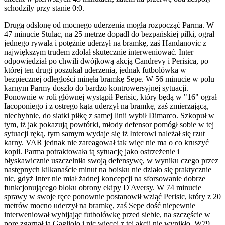
schodziły przy stanie 0:0.
Drugą odsłonę od mocnego uderzenia mogła rozpocząć Parma. W
47 minucie Stulac, na 25 metrze dopadł do bezpańskiej piłki, ograł
jednego rywala i potężnie uderzył na bramkę, zaś Handanovic z
największym trudem zdołał skutecznie interweniować. Inter
odpowiedział po chwili dwójkową akcją Candrevy i Perisica, po
której ten drugi poszukał uderzenia, jednak futbolówka w
bezpiecznej odległości minęła bramkę Sepe. W 56 minucie w polu
karnym Parmy doszło do bardzo kontrowersyjnej sytuacji.
Ponownie w roli głównej wystąpił Perisic, który będą w "16" ograł
Iacoponiego i z ostrego kąta uderzył na bramkę, zaś zmierzającą,
niechybnie, do siatki piłkę z samej linii wybił Dimarco. Szkopuł w
tym, iż jak pokazują powtórki, młody defensor pomógł sobie w tej
sytuacji ręką, tym samym wydaje się iż Interowi należał się rzut
karny. VAR jednak nie zareagował tak więc nie ma o co kruszyć
kopii. Parma potraktowała tą sytuację jako ostrzeżenie i
błyskawicznie uszczelniła swoją defensywę, w wyniku czego przez
następnych kilkanaście minut na boisku nie działo się praktycznie
nic, gdyż Inter nie miał żadnej koncepcji na sforsowanie dobrze
funkcjonującego bloku obrony ekipy D'Aversy. W 74 minucie
sprawy w swoje ręce ponownie postanowił wziąć Perisic, który z 20
metrów mocno uderzył na bramkę, zaś Sepe dość niepewnie
interweniował wybijając futbolówkę przed siebie, na szczęście w
porę zgarnął ją Gagliolo i nic więcej z tej akcji nie wynikło. W79