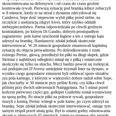
skoncentrowana na defensywie i od czasu do czasu groźnie
kontrowała rywali. Pierwszą sytuację pod bramką kibice zobaczyli
w 8 minucie, kiedy to na strzał z dystansu zdecydował się
Candreva, Sepe dość niepewnie wybił piłkę przed siebie, na
szczęście z asekuracją zdążył Alves, który szybko oddalił
niebezpieczeństwo. Parma odpowiedziała po chwili groźnym
kontratakiem, po którym Di Gaudio, dobrym prostopadłym
zagraniemw pole karne uruchomił Inglese a ten z ostrego kąta
uderzył na bramkę, Handanovic zdołał jednak skutecznie
interweniować. W 26 minucie gospodarze zmarnowali kapitalną
sytuację do objęcia prowadzenia. Po dośrodkowaniu z rzutu
rożnego Perisic, głową, przedłużył lot piłki na długi słupek, gdzie
Skriniar z najbliższej odległości minął się z piłką i ostatecznie
skończyło się tylko na strachu. Mecz bardzo powoli się rozkręcał,
zaś podopieczni D'Aversy umiejętnie trzymali Inter na dystans, w
wyniku czego gospodarze zmuszeni byli oddawać sporo strzałów
zza pola karnego, z którymi w większości dobrze radził sobie Sepe,
jak chociażby w 30 minucie przy próbie Keity, czy kilka chwil
później przy dwóch uderzeniach Nainggolana. Na 5 minut przed
końcem pierwszej części gry, golkiper Gialloblu został wystawiony
na sporą próbę. Po stracie piłki na połowie rywali, gospodarze
ruszyli z kontrą, Perisic wbiegł w pole karne, po czym uderzył na
bramkę, Sepe zdołał jednak skutecznie interweniować, ratując tym
samym zespół przed stratą gola. Był to ostatni godny odnotowania
akcent w pierwszych 45 minutach, zatem na przerwę oba zespoły