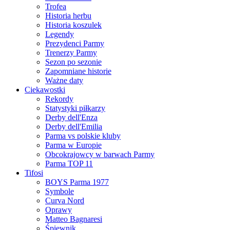
Trofea
Historia herbu
Historia koszulek
Legendy
Prezydenci Parmy
Trenerzy Parmy
Sezon po sezonie
Zapomniane historie
Ważne daty
Ciekawostki
Rekordy
Statystyki piłkarzy
Derby dell'Enza
Derby dell'Emilia
Parma vs polskie kluby
Parma w Europie
Obcokrajowcy w barwach Parmy
Parma TOP 11
Tifosi
BOYS Parma 1977
Symbole
Curva Nord
Oprawy
Matteo Bagnaresi
Śpiewnik