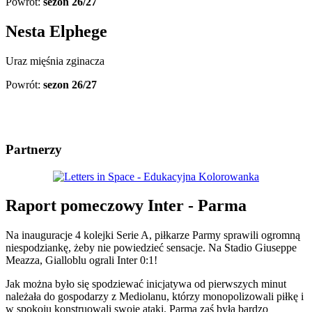
Powrót:
sezon 26/27
Nesta Elphege
Uraz mięśnia zginacza
Powrót:
sezon 26/27
Partnerzy
Raport pomeczowy Inter - Parma
Na inauguracje 4 kolejki Serie A, piłkarze Parmy sprawili ogromną
niespodziankę, żeby nie powiedzieć sensacje. Na Stadio Giuseppe
Meazza, Gialloblu ograli Inter 0:1!
Jak można było się spodziewać inicjatywa od pierwszych minut
należała do gospodarzy z Mediolanu, którzy monopolizowali piłkę i
w spokoju konstruowali swoje ataki. Parma zaś była bardzo