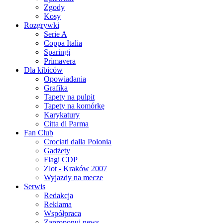
Zgody
Kosy
Rozgrywki
Serie A
Coppa Italia
Sparingi
Primavera
Dla kibiców
Opowiadania
Grafika
Tapety na pulpit
Tapety na komórkę
Karykatury
Citta di Parma
Fan Club
Crociati dalla Polonia
Gadżety
Flagi CDP
Zlot - Kraków 2007
Wyjazdy na mecze
Serwis
Redakcja
Reklama
Współpraca
Zaproponuj news