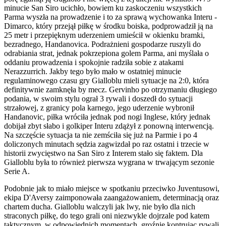
minucie San Siro ucichło, bowiem ku zaskoczeniu wszystkich
Parma wyszła na prowadzenie i to za sprawą wychowanka Interu -
Dimarco, który przejął piłkę w środku boiska, podprowadził ją na
25 metr i przepięknym uderzeniem umieścił w okienku bramki,
bezradnego, Handanovica. Podrażnieni gospodarze ruszyli do
odrabiania strat, jednak pokrzepiona golem Parma, ani myślała o
oddaniu prowadzenia i spokojnie radziła sobie z atakami
Nerazzurrich. Jakby tego było mało w ostatniej minucie
regulaminowego czasu gry Gialloblu mieli sytuacje na 2:0, która
definitywnie zamknęła by mecz. Gervinho po otrzymaniu długiego
podania, w swoim stylu ograł 3 rywali i doszedł do sytuacji
strzałowej, z granicy pola karnego, jego uderzenie wybronił
Handanovic, piłka wróciła jednak pod nogi Inglese, który jednak
dobijał zbyt słabo i golkiper Interu zdążył z ponowną interwencją.
Na szczęście sytuacja ta nie zemściła się już na Parmie i po 4
doliczonych minutach sędzia zagwizdał po raz ostatni i trzecie w
historii zwycięstwo na San Siro z Interem stało się faktem. Dla
Gialloblu była to również pierwsza wygrana w trwającym sezonie
Serie A.
Podobnie jak to miało miejsce w spotkaniu przeciwko Juventusowi,
ekipa D'Aversy zaimponowała zaangażowaniem, determinacją oraz
chartem ducha. Gialloblu walczyli jak lwy, nie było dla nich
straconych piłkę, do tego grali oni niezwykle dojrzale pod katem
taktycznym, w odpowiednich momentach, groźnie kontrując rywali.