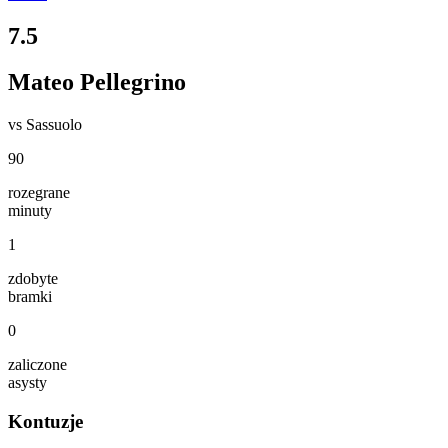
7.5
Mateo Pellegrino
vs
Sassuolo
90
rozegrane
minuty
1
zdobyte
bramki
0
zaliczone
asysty
Kontuzje