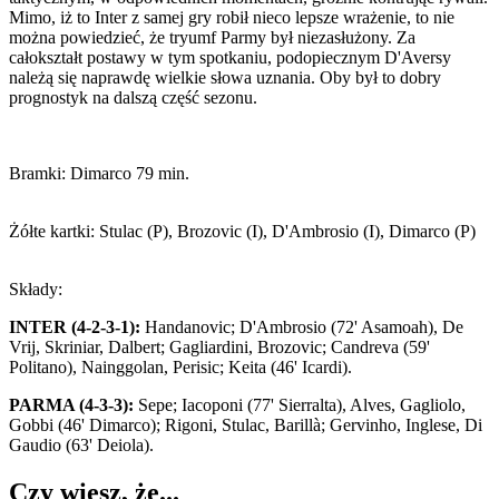
Mimo, iż to Inter z samej gry robił nieco lepsze wrażenie, to nie
można powiedzieć, że tryumf Parmy był niezasłużony. Za
całokształt postawy w tym spotkaniu, podopiecznym D'Aversy
należą się naprawdę wielkie słowa uznania. Oby był to dobry
prognostyk na dalszą część sezonu.
Bramki: Dimarco 79 min.
Żółte kartki: Stulac (P), Brozovic (I), D'Ambrosio (I), Dimarco (P)
Składy:
INTER (4-2-3-1):
Handanovic; D'Ambrosio (72' Asamoah), De
Vrij, Skriniar, Dalbert; Gagliardini, Brozovic; Candreva (59'
Politano), Nainggolan, Perisic; Keita (46' Icardi).
PARMA (4-3-3):
Sepe; Iacoponi (77' Sierralta), Alves, Gagliolo,
Gobbi (46' Dimarco); Rigoni, Stulac, Barillà; Gervinho, Inglese, Di
Gaudio (63' Deiola).
Czy wiesz, że...