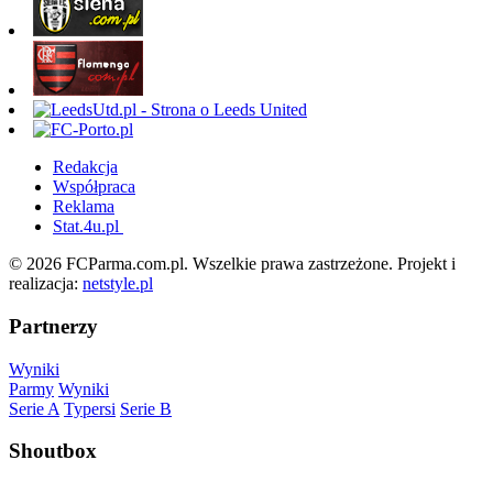
Redakcja
Współpraca
Reklama
Stat.4u.pl
© 2026 FCParma.com.pl. Wszelkie prawa zastrzeżone. Projekt i
realizacja:
netstyle.pl
Partnerzy
Wyniki
Parmy
Wyniki
Serie A
Typersi
Serie B
Shoutbox