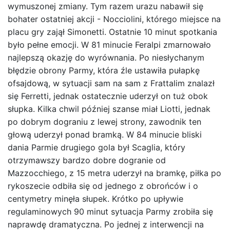
wymuszonej zmiany. Tym razem urazu nabawił się
bohater ostatniej akcji - Nocciolini, którego miejsce na
placu gry zajął Simonetti. Ostatnie 10 minut spotkania
było pełne emocji. W 81 minucie Feralpi zmarnowało
najlepszą okazję do wyrównania. Po niesłychanym
błędzie obrony Parmy, która źle ustawiła pułapkę
ofsajdową, w sytuacji sam na sam z Frattalim znalazł
się Ferretti, jednak ostatecznie uderzył on tuż obok
słupka. Kilka chwil później szanse miał Liotti, jednak
po dobrym dograniu z lewej strony, zawodnik ten
głową uderzył ponad bramką. W 84 minucie bliski
dania Parmie drugiego gola był Scaglia, który
otrzymawszy bardzo dobre dogranie od
Mazzocchiego, z 15 metra uderzył na bramkę, piłka po
rykoszecie odbiła się od jednego z obrońców i o
centymetry minęła słupek. Krótko po upływie
regulaminowych 90 minut sytuacja Parmy zrobiła się
naprawdę dramatyczna. Po jednej z interwencji na