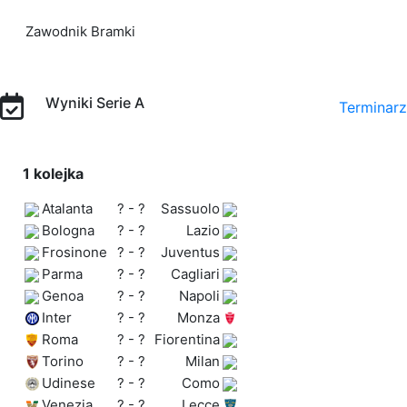
Zawodnik
Bramki
Wyniki Serie A
Terminarz
1 kolejka
Atalanta
? - ?
Sassuolo
Bologna
? - ?
Lazio
Frosinone
? - ?
Juventus
Parma
? - ?
Cagliari
Genoa
? - ?
Napoli
Inter
? - ?
Monza
Roma
? - ?
Fiorentina
Torino
? - ?
Milan
Udinese
? - ?
Como
Venezia
? - ?
Lecce