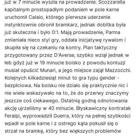
już w 7 minucie wyszła na prowadzenie. Scozzarella
kapitalnym prostopadłym podaniem w pole karne
uruchomił Calaio, którego pierwsze uderzenie
instynktownie obronił bramkarz, jednak dobitka była
już skuteczna i było 0:1. Mają prowadzenie, Parma
zmieniała nieco styl gry, oddała inicjatywę rywalom i
skupiła się na czekaniu na kontry. Plan taktyczny
przygotowany przez D'Averse, szybko wziął jednak w
łeb gdyż już w 19 minucie boisko z powodu kontuzji
musiał opuścić Munari, a jego miejsce zajął Mazzocchi.
Kolejnych kilkadziesiąt minut to gra typu gender -
bezpłciowa. Na boisku nie działo się praktycznie nic i
nie wiele wskazywało na to, że do przerwy znaczymy
jeszcze coś ciekawego. Ostatnią godną odnotowania
akcję ujrzeliśmy w 40 minucie. Błyskawiczny kontratak
Feralpi, wyprowadził Guerra, który na pełnej szybkości
wpadł w pole karne i z ostrego kąta pokusił się o
strzał na bramkę, który bez większych problemów