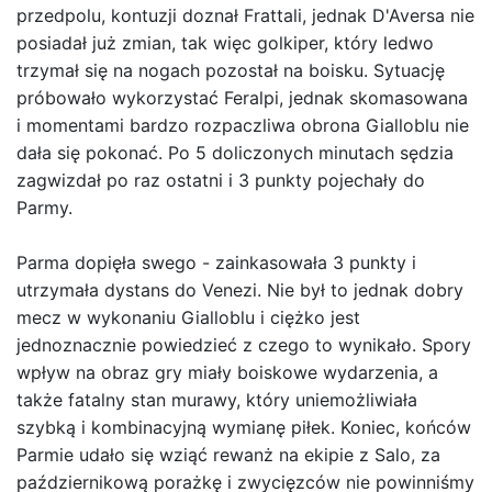
przedpolu, kontuzji doznał Frattali, jednak D'Aversa nie
posiadał już zmian, tak więc golkiper, który ledwo
trzymał się na nogach pozostał na boisku. Sytuację
próbowało wykorzystać Feralpi, jednak skomasowana
i momentami bardzo rozpaczliwa obrona Gialloblu nie
dała się pokonać. Po 5 doliczonych minutach sędzia
zagwizdał po raz ostatni i 3 punkty pojechały do
Parmy.
Parma dopięła swego - zainkasowała 3 punkty i
utrzymała dystans do Venezi. Nie był to jednak dobry
mecz w wykonaniu Gialloblu i ciężko jest
jednoznacznie powiedzieć z czego to wynikało. Spory
wpływ na obraz gry miały boiskowe wydarzenia, a
także fatalny stan murawy, który uniemożliwiała
szybką i kombinacyjną wymianę piłek. Koniec, końców
Parmie udało się wziąć rewanż na ekipie z Salo, za
październikową porażkę i zwycięzców nie powinniśmy