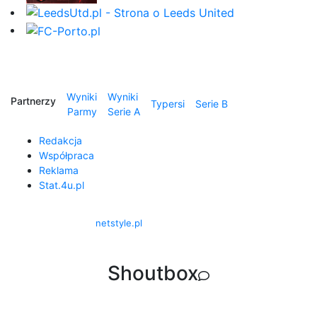
Wyniki
Wyniki
Partnerzy
Typersi
Serie B
Parmy
Serie A
Redakcja
Współpraca
Reklama
Stat.4u.pl
© 2026 FCParma.com.pl. Wszelkie prawa zastrzeżone.
Projekt i realizacja:
netstyle.pl
Shoutbox