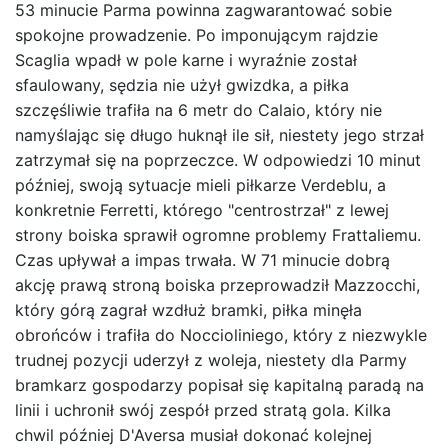
53 minucie Parma powinna zagwarantować sobie
spokojne prowadzenie. Po imponującym rajdzie
Scaglia wpadł w pole karne i wyraźnie został
sfaulowany, sędzia nie użył gwizdka, a piłka
szczęśliwie trafiła na 6 metr do Calaio, który nie
namyślając się długo huknął ile sił, niestety jego strzał
zatrzymał się na poprzeczce. W odpowiedzi 10 minut
później, swoją sytuacje mieli piłkarze Verdeblu, a
konkretnie Ferretti, którego "centrostrzał" z lewej
strony boiska sprawił ogromne problemy Frattaliemu.
Czas upływał a impas trwała. W 71 minucie dobrą
akcję prawą stroną boiska przeprowadził Mazzocchi,
który górą zagrał wzdłuż bramki, piłka minęła
obrońców i trafiła do Noccioliniego, który z niezwykle
trudnej pozycji uderzył z woleja, niestety dla Parmy
bramkarz gospodarzy popisał się kapitalną paradą na
linii i uchronił swój zespół przed stratą gola. Kilka
chwil później D'Aversa musiał dokonać kolejnej