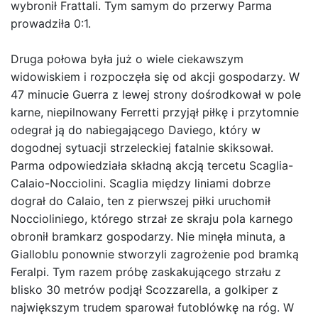
wybronił Frattali. Tym samym do przerwy Parma
prowadziła 0:1.
Druga połowa była już o wiele ciekawszym
widowiskiem i rozpoczęła się od akcji gospodarzy. W
47 minucie Guerra z lewej strony dośrodkował w pole
karne, niepilnowany Ferretti przyjął piłkę i przytomnie
odegrał ją do nabiegającego Daviego, który w
dogodnej sytuacji strzeleckiej fatalnie skiksował.
Parma odpowiedziała składną akcją tercetu Scaglia-
Calaio-Nocciolini. Scaglia między liniami dobrze
dograł do Calaio, ten z pierwszej piłki uruchomił
Noccioliniego, którego strzał ze skraju pola karnego
obronił bramkarz gospodarzy. Nie minęła minuta, a
Gialloblu ponownie stworzyli zagrożenie pod bramką
Feralpi. Tym razem próbę zaskakującego strzału z
blisko 30 metrów podjął Scozzarella, a golkiper z
największym trudem sparował futoblówkę na róg. W