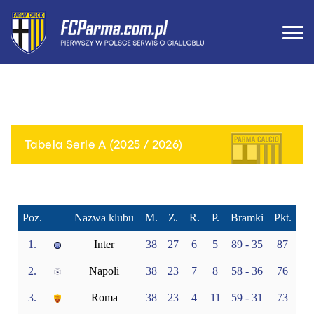
Tabela Serie A (2025 / 2026)
Poz.
Nazwa klubu
M.
Z.
R.
P.
Bramki
Pkt.
1.
Inter
38
27
6
5
89 - 35
87
2.
Napoli
38
23
7
8
58 - 36
76
3.
Roma
38
23
4
11
59 - 31
73