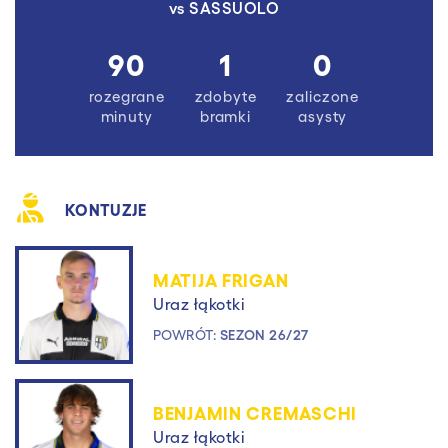
vs
SASSUOLO
90
1
0
rozegrane
zdobyte
zaliczone
minuty
bramki
asysty
KONTUZJE
MATIJA FRIGAN
Uraz łąkotki
POWRÓT:
SEZON 26/27
BENJAMIN CREMASCHI
Uraz łąkotki