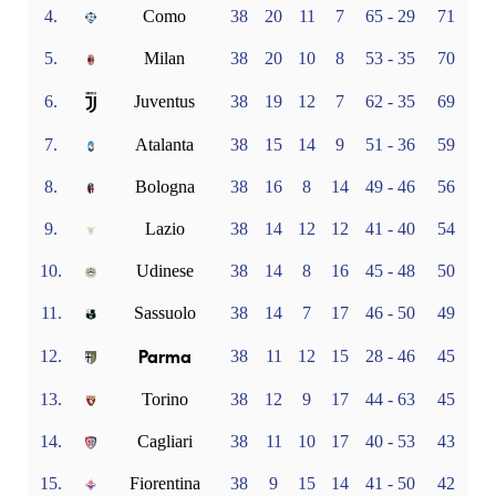
4.
Como
38
20
11
7
65 - 29
71
5.
Milan
38
20
10
8
53 - 35
70
6.
Juventus
38
19
12
7
62 - 35
69
7.
Atalanta
38
15
14
9
51 - 36
59
8.
Bologna
38
16
8
14
49 - 46
56
9.
Lazio
38
14
12
12
41 - 40
54
10.
Udinese
38
14
8
16
45 - 48
50
11.
Sassuolo
38
14
7
17
46 - 50
49
Parma
12.
38
11
12
15
28 - 46
45
13.
Torino
38
12
9
17
44 - 63
45
14.
Cagliari
38
11
10
17
40 - 53
43
15.
Fiorentina
38
9
15
14
41 - 50
42