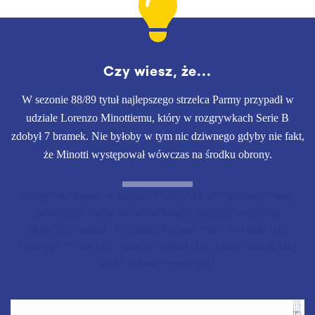
Czy wiesz, że...
W sezonie 88/89 tytuł najlepszego strzelca Parmy przypadł w
udziale Lorenzo Minottiemu, który w rozgrywkach Serie B
zdobył 7 bramek. Nie byłoby w tym nic dziwnego gdyby nie fakt,
że Minotti występował wówczas na środku obrony.
Rozgrywki ligowe w sezonie 1942/1943, aż 5 piłkarzy Parmy
zakończyło mając na swoim koncie dwucyfrową liczbę
zdobytych bramek. Tej sztuki dokonali Enzo Melandri (10),
Giuseppe Ferrari (11), Angelo Gardini (16), Mario Bocchi (20)
oraz Luciano Degara (32).