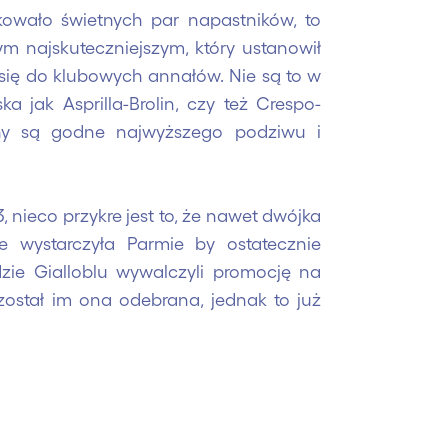
akowało świetnych par napastników, to
ym najskuteczniejszym, który ustanowił
 się do klubowych annałów. Nie są to w
a jak Asprilla-Brolin, czy też Crespo-
yny są godne najwyższego podziwu i
nieco przykre jest to, że nawet dwójka
e wystarczyła Parmie by ostatecznie
ie Gialloblu wywalczyli promocję na
 został im ona odebrana, jednak to już