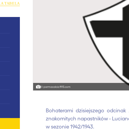
ŁA TABELA
© parmacalcio1913.com
Bohaterami dzisiejszego odcinak 
znakomitych napastników - Luciano
w sezonie 1942/1943.