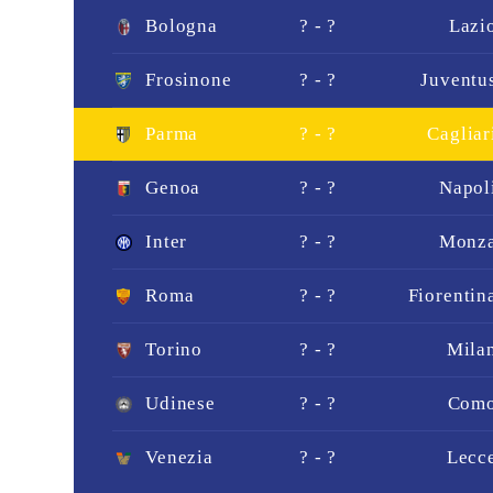
Bologna
? - ?
Lazi
Frosinone
? - ?
Juventu
Parma
? - ?
Cagliar
Genoa
? - ?
Napol
Inter
? - ?
Monz
Roma
? - ?
Fiorentin
Torino
? - ?
Mila
Udinese
? - ?
Com
Venezia
? - ?
Lecc