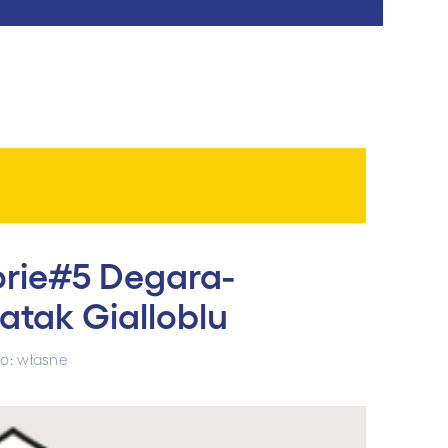
orie#5 Degara-
atak Gialloblu
o: własne