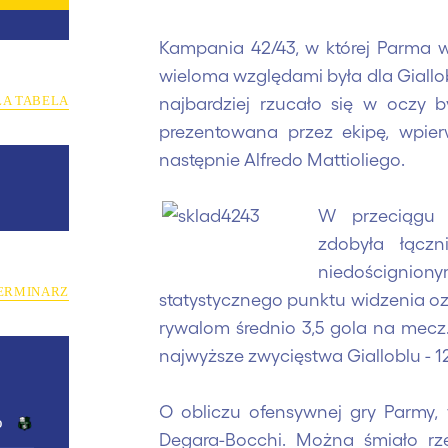
Kampania 42/43, w której Parma 
wieloma względami była dla Giall
najbardziej rzucało się w oczy b
ŁA TABELA
prezentowana przez ekipę, wpier
następnie Alfredo Mattioliego.
W przeciągu 
zdobyła łączn
niedoścign
ERMINARZ
statystycznego punktu widzenia ozn
rywalom średnio 3,5 gola na mecz
najwyższe zwycięstwa Gialloblu - 12:
O obliczu ofensywnej gry Parmy
o
Degara-Bocchi. Można śmiało rze