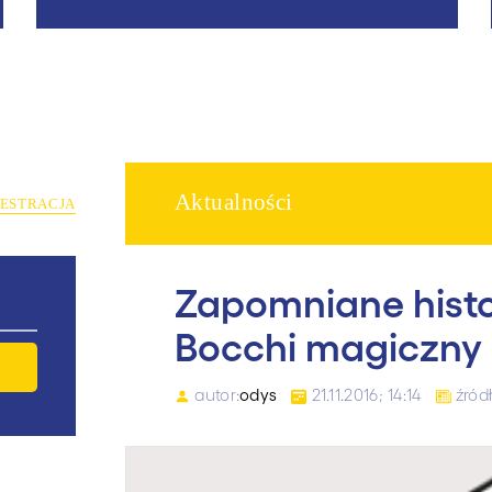
Aktualności
JESTRACJA
Zapomniane hist
Bocchi magiczny 
autor:
odys
21.11.2016; 14:14
źródł