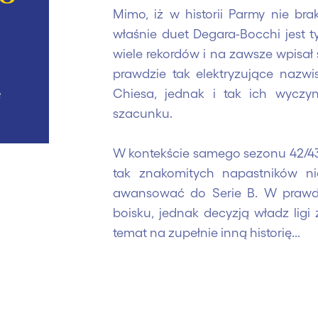
Mimo, iż w historii Parmy nie br
właśnie duet Degara-Bocchi jest t
wiele rekordów i na zawsze wpisał
prawdzie tak elektryzujące nazwisk
Chiesa, jednak i tak ich wycz
e
szacunku.
W kontekście samego sezonu 42/43, 
tak znakomitych napastników ni
awansować do Serie B. W prawdz
boisku, jednak decyzją władz ligi
temat na zupełnie inną historię...