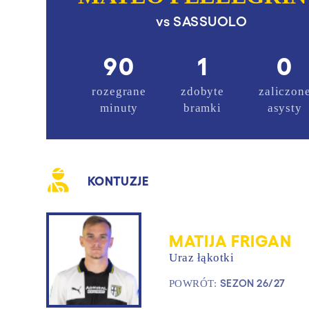
vs
SASSUOLO
90
1
0
rozegrane
zdobyte
zaliczon
minuty
bramki
asysty
KONTUZJE
MATIJA FRIGAN
Uraz łąkotki
SEZON 26/27
POWRÓT: