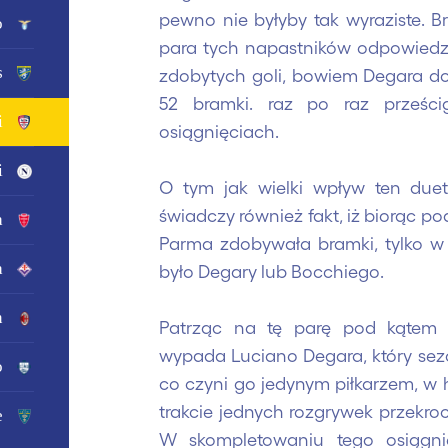
pewno nie byłyby tak wyraziste. B
o
para tych napastników odpowiedzi
s
zdobytych goli, bowiem Degara do
52 bramki. raz po raz prześcig
i
osiągnięciach.
i
O tym jak wielki wpływ ten due
świadczy również fakt, iż biorąc p
a
Parma zdobywała bramki, tylko w 
a
było Degary lub Bocchiego.
n
Patrząc na tę parę pod kątem i
wypada Luciano Degara, który sezo
o
co czyni go jedynym piłkarzem, w hi
trakcie jednych rozgrywek przekroc
e
W skompletowaniu tego osiągni