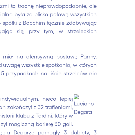
rzmi to trochę nieprawdopodobnie, ale
alna była za blisko połowę wszystkich
 spółki z Bocchim łącznie zdobywając
ając się, przy tym, w strzeleckich
t miał na ofensywną postawę Parmy,
od uwagę wszystkie spotkania, w których
5 przypadkach na liście strzelców nie
ndywidualnym, nieco lepiej
n zakończył z 32 trafieniami,
storii klubu z Tardini, który w
zył magiczną barierę 30 goli.
ęcia Degarze pomogły 3 dublety, 3