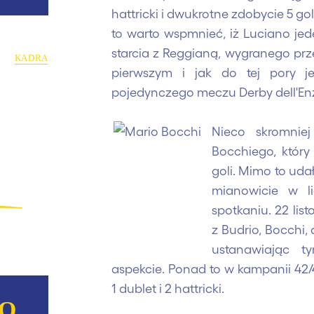
hattricki i dwukrotne zdobycie 5 go
to warto wspmnieć, iż Luciano jed
starcia z Reggianą, wygranego prze
KADRA
pierwszym i jak do tej pory
pojedynczego meczu Derby dell
Nieco skromniej
Bocchiego, który
goli. Mimo to uda
mianowicie w l
spotkaniu. 22 lis
z Budrio, Bocchi, a
ustanawiając 
aspekcie. Ponad to w kampanii 42/
1 dublet i 2 hattricki.
NO