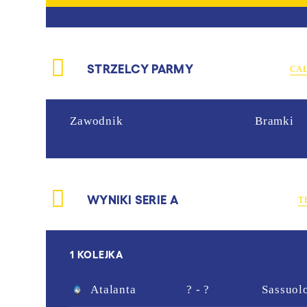
STRZELCY PARMY
CA
Zawodnik
Bramki
WYNIKI SERIE A
T
1 KOLEJKA
Atalanta
? - ?
Sassuol