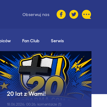
Obserwuj nas
ibiców
Fan Club
Serwis
20 lat z Wami!
18.06.2026; 00:26; komentarze (1)