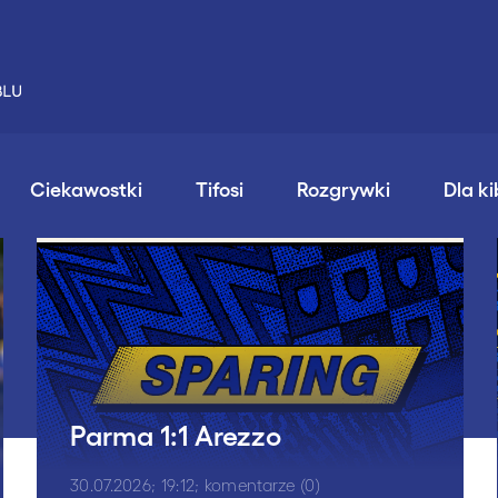
Ciekawostki
Tifosi
Rozgrywki
Dla k
Parma 1:1 Arezzo
30.07.2026; 19:12; komentarze (0)