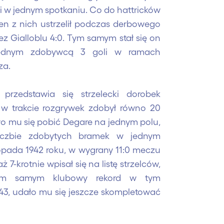
li w jednym spotkaniu. Co do hattricków
en z nich ustrzelił podczas derbowego
z Gialloblu 4:0. Tym samym stał się on
 jednym zdobywcą 3 goli w ramach
'Enza.
 przedstawia się strzelecki dorobek
 w trakcie rozgrywek zdobył równo 20
ło mu się pobić Degare na jednym polu,
iczbie zdobytych bramek w jednym
topada 1942 roku, w wygrany 11:0 meczu
ż 7-krotnie wpisał się na listę strzelców,
tym samym klubowy rekord w tym
43, udało mu się jeszcze skompletować