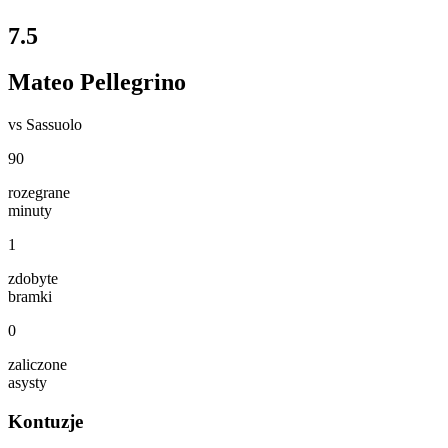
7.5
Mateo Pellegrino
vs
Sassuolo
90
rozegrane
minuty
1
zdobyte
bramki
0
zaliczone
asysty
Kontuzje