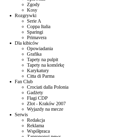
Zgody
Kosy
Rozgrywki
Serie A
Coppa Italia
Sparingi
Primavera
Dla kibiców
Opowiadania
Grafika
Tapety na pulpit
Tapety na komórkę
Karykatury
Citta di Parma
Fan Club
Crociati dalla Polonia
Gadżety
Flagi CDP
Zlot - Kraków 2007
Wyjazdy na mecze
Serwis
Redakcja
Reklama
Współpraca
Zaproponuj news