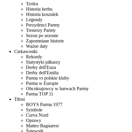
Trofea
Historia herbu
Historia koszulek
Legendy
Prezydenci Parmy
Trenerzy Parmy
Sezon po sezonie
Zapomniane historie
Ważne daty
Ciekawostki
Rekordy
Statystyki piłkarzy
Derby dell'Enza
Derby dell'Emilia
Parma vs polskie kluby
Parma w Europie
Obcokrajowcy w barwach Parmy
Parma TOP 11
Tifosi
BOYS Parma 1977
Symbole
Curva Nord
Oprawy
Matteo Bagnaresi
Śpiewnik