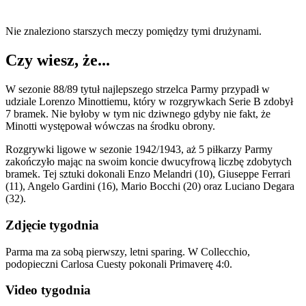
Nie znaleziono starszych meczy pomiędzy tymi drużynami.
Czy wiesz, że...
W sezonie 88/89 tytuł najlepszego strzelca Parmy przypadł w
udziale Lorenzo Minottiemu, który w rozgrywkach Serie B zdobył
7 bramek. Nie byłoby w tym nic dziwnego gdyby nie fakt, że
Minotti występował wówczas na środku obrony.
Rozgrywki ligowe w sezonie 1942/1943, aż 5 piłkarzy Parmy
zakończyło mając na swoim koncie dwucyfrową liczbę zdobytych
bramek. Tej sztuki dokonali Enzo Melandri (10), Giuseppe Ferrari
(11), Angelo Gardini (16), Mario Bocchi (20) oraz Luciano Degara
(32).
Zdjęcie tygodnia
Parma ma za sobą pierwszy, letni sparing. W Collecchio,
podopieczni Carlosa Cuesty pokonali Primaverę 4:0.
Video tygodnia