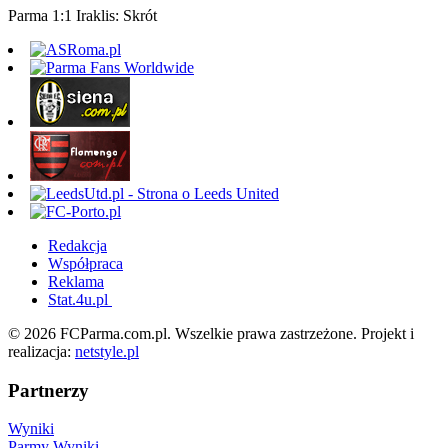
Parma 1:1 Iraklis: Skrót
Redakcja
Współpraca
Reklama
Stat.4u.pl
© 2026 FCParma.com.pl. Wszelkie prawa zastrzeżone. Projekt i
realizacja:
netstyle.pl
Partnerzy
Wyniki
Parmy
Wyniki