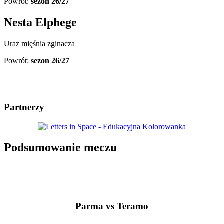
Powrót:
sezon 26/27
Nesta Elphege
Uraz mięśnia zginacza
Powrót:
sezon 26/27
Partnerzy
Podsumowanie meczu
Parma vs Teramo