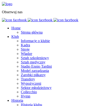
Obserwuj nas
Home
Strona główna
Klub
Informacje o klubie
Kadra
Stroje
Władze
Sztab szkoleniowy
Sztab medyczny
Stadio Ennio Tardini
Model zarządzania
Zarobki piłkarzy
Transfery
Wypożyczeni
Sektor młodzieżowy
Collecchio
Hymn
Historia
Historia klubu