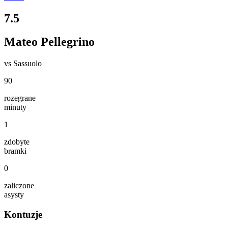
7.5
Mateo Pellegrino
vs
Sassuolo
90
rozegrane
minuty
1
zdobyte
bramki
0
zaliczone
asysty
Kontuzje