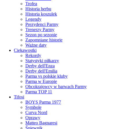
Trofea
Historia herbu
Historia koszulek
Legendy
Prezydenci Parmy
Trenerzy Parmy
Sezon po sezonie
Zapomniane historie
Ważne daty
Ciekawostki
Rekordy
Statystyki piłkarzy
Derby dell'Enza
Derby dell'Emilia
Parma vs polskie kluby
Parma w Europie
Obcokrajowcy w barwach Parmy
Parma TOP 11
Tifosi
BOYS Parma 1977
Symbole
Curva Nord
Oprawy
Matteo Bagnaresi
Śpiewnik