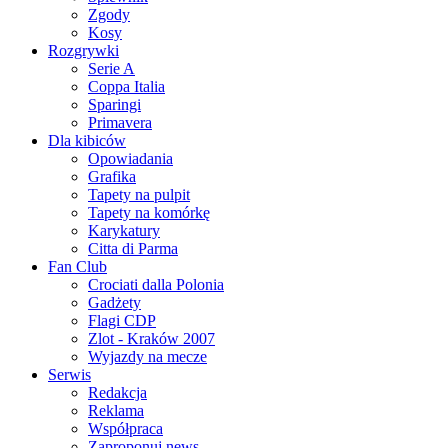
Zgody
Kosy
Rozgrywki
Serie A
Coppa Italia
Sparingi
Primavera
Dla kibiców
Opowiadania
Grafika
Tapety na pulpit
Tapety na komórkę
Karykatury
Citta di Parma
Fan Club
Crociati dalla Polonia
Gadżety
Flagi CDP
Zlot - Kraków 2007
Wyjazdy na mecze
Serwis
Redakcja
Reklama
Współpraca
Zaproponuj news